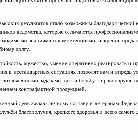
одернизации пунктов пропуска, подготовке квалифициро
вцов и руководитель Росмолодёжи Григорий
ов проекта «Кольцо открытий»
31
ысоких результатов стало возможным благодаря чёткой 
. Интеграция на пространстве СНГ
тельственного совета в узком составе
дников ведомства, которые отличаются профессионализм
С помощь
осуществ
обходимыми знаниями и компетенциями, искренне преда
бежными странами (кроме СНГ) на двусторонней основе
Для поиск
бному долгу.
 встречу с Министром промышленности,
сервисо
рана Мохаммадом Атабаком
стойкость, мужество, умение оперативно реагировать и 
Выбра
пери
ия в нестандартных ситуациях позволят вам и впредь 
0 маршрутов научно-популярного туризма в
с возложенными задачами, вести борьбу с правонарушен
Архи
ятилетия науки и технологий
анением контрафактной продукцией.
отношения со странами СНГ на двусторонней основе
ничный день желаю личному составу и ветеранам Федер
 работе VIII Российско-Киргизского
Подпи
сийско-Киргизской межрегиональной
лужбы благополучия, крепкого здоровья и всего самого 
Ежеднев
н
Email
тных трассах открылись