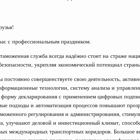
.
рузья!
вас с профессиональным праздником.
Кален
 политики
таможенная служба всегда надёжно стоит на страже нац
е Правительственной комиссии по
безопасности, укрепляя экономический потенциал страны
ПН
ы постоянно совершенствуете свою деятельность, активн
ьства
нформационные технологии, систему анализа и управлен
иальных объектов федерального значения
о заказчика»
 форму декларирования с применением цифровых подпи
3
ые подходы и автоматизация процессов повышают прозр
ктура для жизни»
10
аможенного регулирования и администрирования, стимул
орожных участков, ведущих к спортивным
та, улучшают деловой и инвестиционный климат, способ
о нацпроекту «Инфраструктура для жизни»
17
вых международных транспортных коридоров. Большое 
24