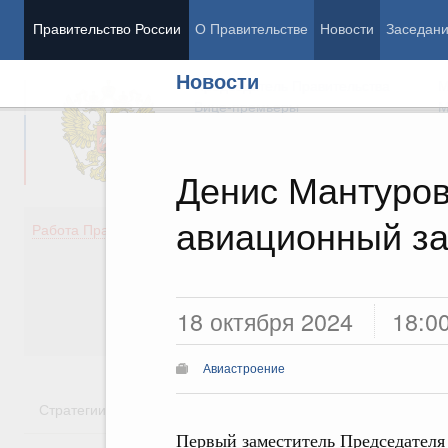
Правительство России
О Правительстве
Новости
Заседан
Новости
Председатель Правительства
М
Вице-премьеры
М
Денис Мантуров
авиационный з
Демография
Занято
Работа Правительства
Здоровье
Технол
Образование
Эконом
Культура
Финан
Общество
Социал
18 октября 2024
18:0
Государство
Авиастроение
Стратегии
Государственные программы
Национальн
Первый заместитель Председателя