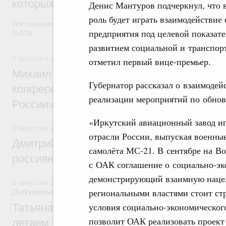
которых освобождаются от НДФЛ
Денис Мантуров подчеркнул, что 
роль будет играть взаимодействи
Постановление от 5 августа 2026 года
предприятия под целевой показат
№978
развитием социальной и транспор
8 августа 2026
,
Отрасль информационных технологий
отметил первый вице-премьер.
Михаил Мишустин дал поручения по итог
Губернатор рассказал о взаимодей
конференции «Цифровая индустрия пр
реализации мероприятий по обнов
России»
«Иркутский авиационный завод иг
8 августа 2026
,
Спорт высших достижений и массовый сп
отрасли России, выпуская военные
Дмитрий Чернышенко и Михаил Дегтярёв
самолёта МС-21. В сентябре на В
россиян с Днём физкультурника
с ОАК соглашение о социально-эк
демонстрирующий взаимную нацел
8 августа 2026
,
Социальные инновации. Некоммерческие ор
региональными властями стоит стр
Добровольчество и волонтёрство. Благотворительност
условия социально-экономического
Татьяна Голикова поздравила волонтёров
позволит ОАК реализовать проект
летием