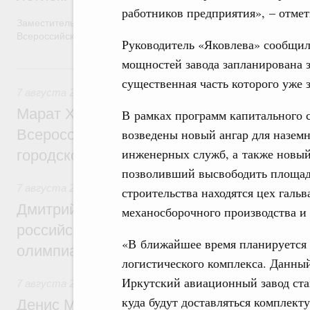
работников предприятия», – отмет
Заместитель Председателя Правительства Татьяна Голикова п
Всероссийского общественного движения «Волонтёры-медики»
Руководитель «Яковлева» сообщил
мощностей завода запланирована 
7 августа, пятница
существенная часть которого уже 
7 августа 2026
,
Экономика городов. Городская среда
Марат Хуснуллин провёл заседание ком
В рамках программ капитального 
возведены новый ангар для назем
Всероссийского конкурса лучших проект
инженерных служб, а также новый
городской среды
позволивший высвободить площади
7 августа 2026
,
Отрасль информационных технологий
строительства находятся цех галь
Дмитрий Чернышенко и Сергей Кравцов 
механосборочного производства и 
российскую сборную с победой на Межд
«В ближайшее время планируется 
олимпиаде по искусственному интеллект
логистического комплекса. Данный
Иркутский авиационный завод ст
7 августа 2026
,
Общие вопросы промышленной политики
куда будут доставляться комплект
Денис Мантуров посетил Ярославскую о