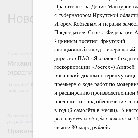
Правительства Денис Мантуров в
Новости
с губернатором Иркутской област
Игорем Кобзевым и первым замес
Председателя Совета Федерации 
Яцкиным посетил Иркутский
авиационный завод. Генеральный
1 час назад
,
Регулирование в сфере строительства
директор ПАО «Яковлев» (входит
Михаил Мишустин поздравил работников
госкорпорации «Ростех») Андрей
отрасли с профессиональным празднико
Богинский доложил первому вице
премьеру о ходе работ по модерни
9 августа 2026 года отмечается профессиональный праздник –
строителя.
и расширению производственной 
предприятия под обеспечение сер
Вчера
в год (3 самолёта в месяц). В на
8 августа 2026
,
Государственная политика в сфере научны
реализуется в общей сложности 
разработок
свыше 80 млрд рублей.
Правительство расширило перечень пре