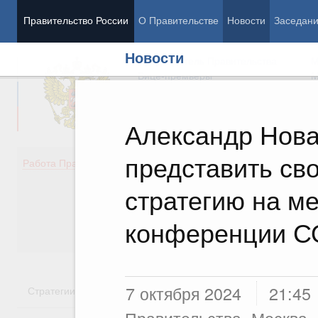
Правительство России
О Правительстве
Новости
Заседан
Новости
Председатель Правительства
М
Вице-премьеры
М
Александр Нова
представить св
Демография
Занято
Работа Правительства
Здоровье
Технол
Образование
Эконом
стратегию на м
Культура
Финан
Общество
Социал
конференции С
Государство
7 октября 2024
21:45
Стратегии
Государственные программы
Национальн