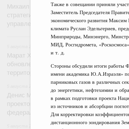
Также в совещании приняли учас
Михаил Мишустин дал поручения по ито
Заместитель Председателя Правит
стратегической сессии о совершенствов
экономического развития Максим
управления научно-технологическим раз
климата Руслан Эдельгериев, пре
Минприроды, Минэнерго, Минстро
Вчера
МИД, Росгидромета, «Роскосмоса»
5 августа 2026
,
Жилищно-коммунальное хозяйство
и т. д.
Марат Хуснуллин: Более 4,3 тыс. объек
обновлено в России при участии Фонда 
Стороны обсудили итоги работы Ф
территорий
имени академика Ю.А.Израэля» п
парниковых газов в различных сек
5 августа 2026
,
Инструменты развития территорий. ОЭЗ.
до энергетики, нефтехимии и об
Денис Мантуров провёл совещание по р
в рамках подготовки проекта Нац
проектов института кураторства в Ураль
из источников и абсорбции поглот
федеральном округе
Для корректировки коэффициентов
дистанционного зондирования Зем
5 августа 2026
,
Молодёжная политика