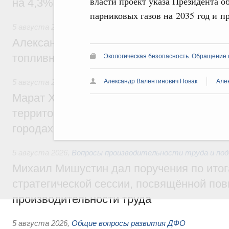
власти проект указа Президента о
на 4,3%, въездной – на 20,1%
парниковых газов на 2035 год и п
5 августа 2026
,
Оборот бензина и дизельного топлива
Александр Новак провёл совещание по с
топливном рынке
Экологическая безопасность. Обращение 
Александр Валентинович Новак
Але
5 августа 2026
,
Жилищная политика, рынок жилья
Марат Хуснуллин: Первые проекты компл
территорий в Донбассе и Новороссии бу
городах ДНР
5 августа 2026
,
Вопросы производительности труда и по
Михаил Мишустин дал поручения по ито
стратегической сессии, посвящённой п
производительности труда
5 августа 2026
,
Общие вопросы развития ДФО