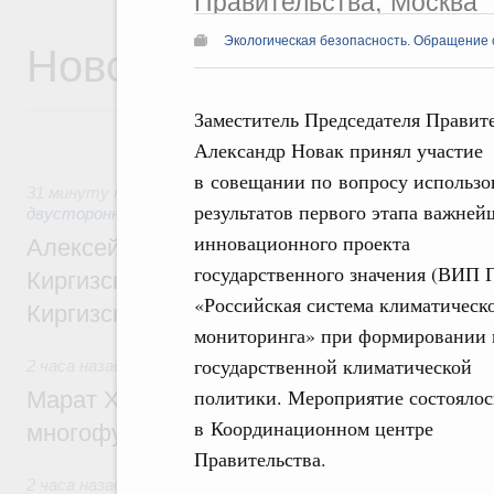
Правительства, Москва
Новости
Экологическая безопасность. Обращение 
Заместитель Председателя Правит
Александр Новак принял участие
в совещании по вопросу использо
31 минуту назад
,
Экономические и гуманитарные отношен
результатов первого этапа важней
двусторонней основе
инновационного проекта
Алексей Оверчук принял участие в работе
государственного значения (ВИП Г
Киргизского экономического форума и XII
«Российская система климатическ
Киргизской межрегиональной конференц
мониторинга» при формировании 
государственной климатической
2 часа назад
,
Дорожное хозяйство
политики. Мероприятие состоялос
Марат Хуснуллин: На двух скоростных т
в Координационном центре
многофункциональные зоны дорожного с
Правительства.
2 часа назад
,
Технологическое развитие. Инновации