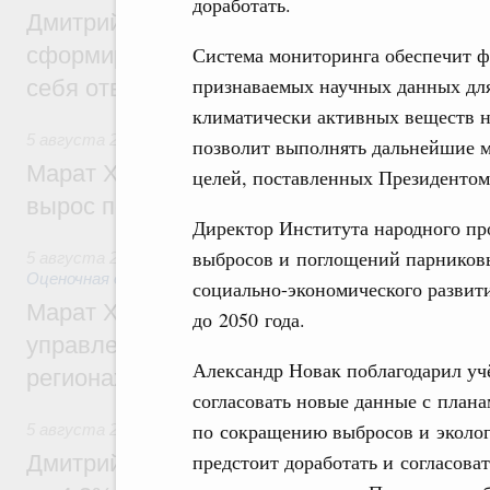
доработать.
Дмитрий Чернышенко: Всемирный фести
Система мониторинга обеспечит 
сформировал целое сообщество людей, 
признаваемых научных данных дл
себя ответственность за будущее
климатически активных веществ н
5 августа 2026
,
Национальный проект «Инфраструктура д
позволит выполнять дальнейшие 
Марат Хуснуллин: Ввод нежилых зданий 
целей, поставленных Президентом,
вырос почти на треть
Директор Института народного пр
выбросов и поглощений парниковы
5 августа 2026
,
Земельные отношения. Кадастровая сист
Оценочная деятельность
социально-экономического развит
Марат Хуснуллин: По решению правкоми
до 2050 года.
управление «ДОМ.РФ» перейдёт более 16
Александр Новак поблагодарил уч
регионах
согласовать новые данные с план
по сокращению выбросов и эколо
5 августа 2026
,
Внутренний и въездной туризм
предстоит доработать и согласов
Дмитрий Чернышенко: Внутренний туриз