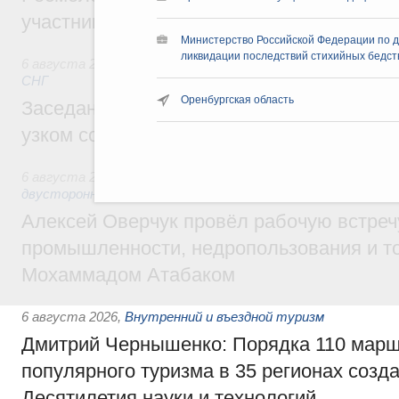
участников проекта «Кольцо открытий»
Министерство Российской Федерации по 
ликвидации последствий стихийных бедст
6 августа 2026
,
Евразийский экономический союз. Интегр
СНГ
Оренбургская область
Заседание Евразийского межправительст
узком составе
6 августа 2026
,
Экономические отношения с зарубежными 
двусторонней основе
Алексей Оверчук провёл рабочую встреч
промышленности, недропользования и т
Мохаммадом Атабаком
6 августа 2026
,
Внутренний и въездной туризм
Дмитрий Чернышенко: Порядка 110 марш
популярного туризма в 35 регионах созд
Десятилетия науки и технологий