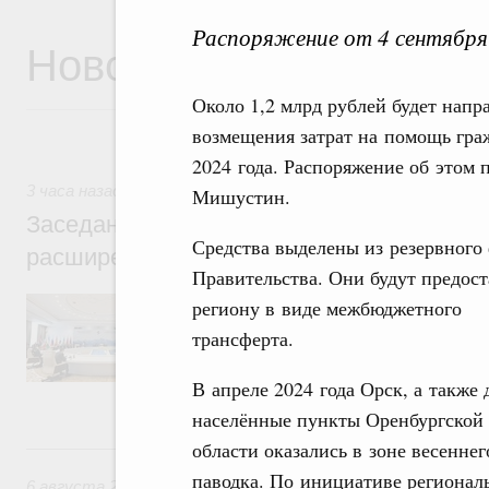
Распоряжение от 4 сентября
Новости
Около 1,2 млрд рублей будет напр
возмещения затрат на помощь гра
2024 года. Распоряжение об этом
3 часа назад
,
Евразийский экономический союз. Интеграци
Мишустин.
Заседание Евразийского межправительст
Средства выделены из резервного
расширенном составе
Правительства. Они будут предос
В повестке заседания актуальные задачи 
региону в виде межбюджетного
числе совершенствование кооперации в о
трансферта.
регулирования и администрирования, разв
обеспечение продовольственной безопасн
железнодорожных перевозок, формирован
В апреле 2024 года Орск, а также 
рынка.
населённые пункты Оренбургской
области оказались в зоне весеннег
Вчера
паводка. По инициативе регионал
6 августа 2026
,
Общие вопросы промышленной политики