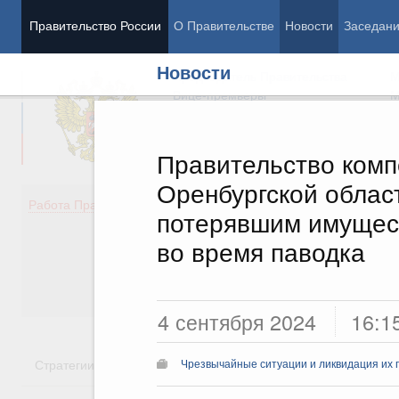
Правительство России
О Правительстве
Новости
Заседан
Новости
Председатель Правительства
М
Вице-премьеры
М
Правительство комп
Оренбургской облас
Демография
Занято
Работа Правительства
потерявшим имущес
Здоровье
Технол
Образование
Эконом
во время паводка
Культура
Финан
Общество
Социал
Государство
4 сентября 2024
16:1
Стратегии
Государственные программы
Национальн
Чрезвычайные ситуации и ликвидация их 