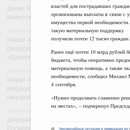
властей для пострадавших гражда
Денис Мантуров провёл заседание Прав
организованы выплаты в связи с у
комиссии по промышленности
имущества первой необходимости.
такую материальную поддержку
6 августа 2026
,
Регулирование в сфере строительства
получили почти 12 тысяч граждан.
Марат Хуснуллин: Более 130 социальных
федерального значения построено под к
Ранее ещё почти 10 млрд рублей 
«Единого заказчика»
бюджета, чтобы оперативно предо
материальную помощь, а также ок
6 августа 2026
,
Национальный проект «Инфраструктура д
необходимости, сообщил Михаил 
Марат Хуснуллин: Порядка 200 дорожных
4 сентября.
ведущих к спортивным объектам, обновят
нацпроекту «Инфраструктура для жизни
«Нужно продолжать слаженно реш
на местах», – подчеркнул Председ
6 августа 2026
,
Молодёжная политика
Дмитрий Чернышенко, Сергей Кравцов и
Росмолодёжи Григорий Гуров поприветс
Чрезвычайные ситуации и ликвидация их 