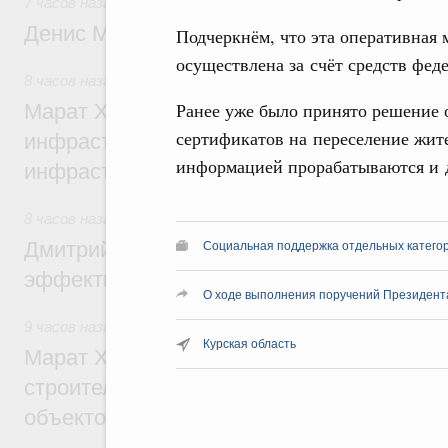
7 часов назад
,
Общие вопросы промышленной политики
Денис Мантуров посетил Ярославскую о
Подчеркнём, что эта оперативная м
осуществлена за счёт средств фед
8 часов назад
,
Бюджеты субъектов Федерации. Межбюдже
Ранее уже было принято решение 
Марат Хуснуллин: 15 объектов спортивн
сертификатов на переселение жит
инфраструктуры построили и обновили б
информацией прорабатываются и 
инфраструктурным кредитам
8 часов назад
,
Развитие сельских территорий
Дмитрий Патрушев: Синхронизация госп
Социальная поддержка отдельных катего
эффективность поддержки сельских тер
О ходе выполнения поручений Президент
9 часов назад
,
Экономика городов. Городская среда
Курская область
Марат Хуснуллин: «Единый заказчик» з
строительство и реконструкцию более 3
объектов