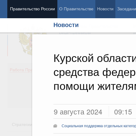
Правительство России
О Правительстве
Новости
Заседан
Новости
Председатель Правительства
М
Вице-премьеры
М
Курской област
средства федер
Демография
Занято
Работа Правительства
Здоровье
Технол
Образование
Эконом
помощи жителя
Культура
Финан
Общество
Социал
Государство
9 августа 2024
09:15
Стратегии
Государственные программы
Национальн
Социальная поддержка отдельных катего