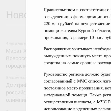
Правительством в соответствии с
Новости
о выделении в форме дотации из 
220 млн рублей на осуществлени
помощи жителям Курской области
проживания, в размере 10 тыс. руб
4 часа назад
,
Экономика городов. Городская среда
Распоряжение учитывает необходим
Марат Хуснуллин провёл заседание ком
вынужденным покинуть места про
Всероссийского конкурса лучших проект
средства на самые срочные расход
городской среды
Руководство региона должно буде
6 часов назад
,
Отрасль информационных технологий
согласованный с МЧС список жит
Дмитрий Чернышенко и Сергей Кравцов 
постоянное место проживания, к
российскую сборную с победой на Межд
материальной помощи. Также реги
олимпиаде по искусственному интеллект
осуществления выплаты, а МЧС Р
использование выделенных регион