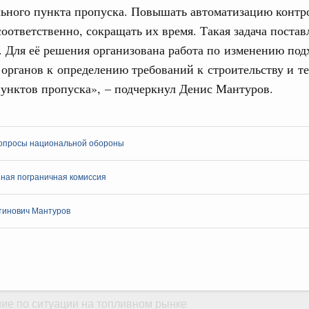
орий. ОЭЗ. ТОР. Моногорода
льного пункта пропуска. Повышать автоматизацию конт
е по реализации проектов института
соответственно, сокращать их время. Такая задача постав
льном округе
 Для её решения организована работа по изменению под
органов к определению требований к строительству и т
 фестиваль молодёжи сформировал целое
унктов пропуска», – подчеркнул Денис Мантуров.
Email
 на себя ответственность за будущее
труктура для жизни»
даний на юге России вырос почти на треть
опросы национальной обороны
ровая система. Недвижимость. Оценочная деятельность
ная пограничная комиссия
равкомиссии в управление «ДОМ.РФ»
регионах
тинович Мантуров
туризм в России вырос на 4,3%, въездной –
оплива
ие по ситуации на топливном рынке