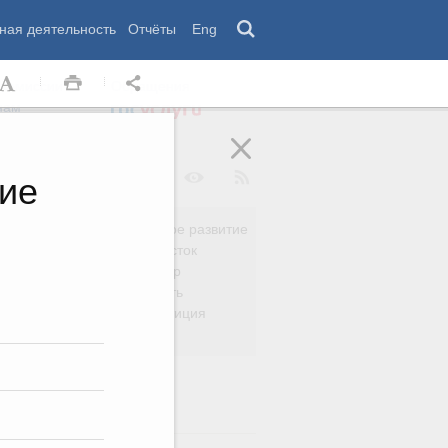
ная деятельность
Отчёты
Eng
 комиссии
Обращения
нам
ие
Региональное развитие
да
Дальний Восток
вязь
Россия и мир
Безопасность
сть
Право и юстиция
яйство