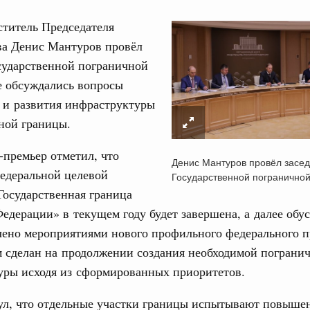
ститель Председателя
ва Денис Мантуров провёл
сударственной пограничной
е обсуждались вопросы
Кален
 и развития инфраструктуры
ной границы.
вцов и руководитель Росмолодёжи Григорий
ов проекта «Кольцо открытий»
ПН
премьер отметил, что
Денис Мантуров провёл засе
едеральной целевой
Государственной погранично
 Интеграция на пространстве СНГ
Государственная граница
тельственного совета в узком составе
едерации» в текущем году будет завершена, а далее обу
3
ежными странами (кроме СНГ) на двусторонней основе
чено мероприятиями нового профильного федерального п
 встречу с Министром промышленности,
10
м сделан на продолжении создания необходимой пограни
рана Мохаммадом Атабаком
уры исходя из сформированных приоритетов.
17
ул, что отдельные участки границы испытывают повыш
0 маршрутов научно-популярного туризма в
24