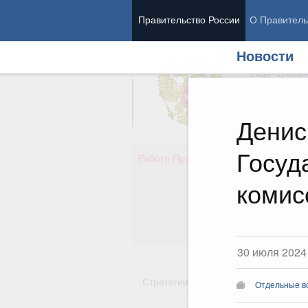
Правительство России
О Правитель
Новости
Председател
Вице-премь
Денис
Госуд
Де
Работа Правительства
Здо
Обр
комис
Кул
Об
Гос
30 июля 2024
Стратегии
Государственные пр
Отдельные в