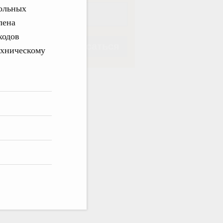
рольных
лена
ходов
Подписаться
ехническому
Подписаться