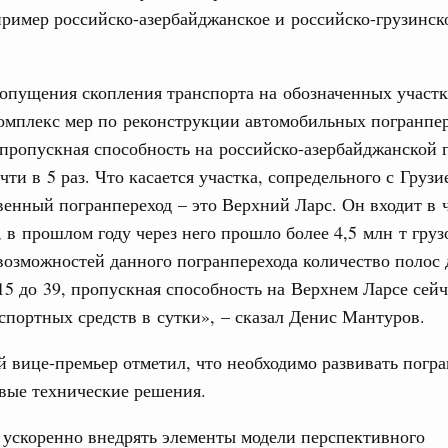
ятилетия науки и технологий
пример российско-азербайджанское и российско-грузинск
31
отношения со странами СНГ на двусторонней основе
 работе VIII Российско-Киргизского
опущения скопления транспорта на обозначенных участк
сийско-Киргизской межрегиональной
С помощь
омплекс мер по реконструкции автомобильных погранпер
осуществ
Для поиск
 пропускная способность на российско-азербайджанской 
сервисо
ти в 5 раз. Что касается участка, сопредельного с Грузие
тных трассах открылись
венный погранпереход – это Верхний Ларс. Он входит в 
жного сервиса
Выбра
пери
 в прошлом году через него прошло более 4,5 млн т груз
вации
возможностей данного погранперехода количество полос
Архи
о итогам стратегической сессии о
15 до 39, пропускная способность на Верхнем Ларсе сейч
вления научно-технологическим развитием
нспортных средств в сутки», – сказал Денис Мантуров.
Вчера
Подпи
 вице-премьер отметил, что необходимо развивать погр
тво
вые технические решения.
 объектов ЖКХ обновлено в России при участии
Ежеднев
 ускоренно внедрять элементы модели перспективного
Email