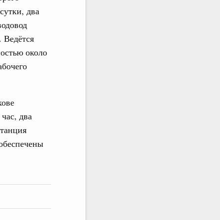
сутки, два
водовод
. Ведётся
остью около
абочего
кове
час, два
станция
 обеспечены