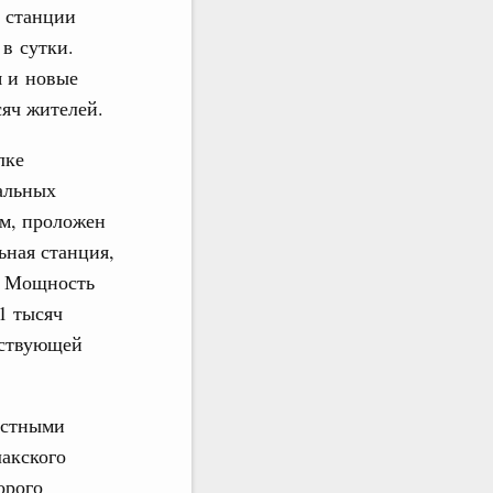
 станции
 в сутки.
я и новые
сяч жителей.
лке
альных
 м, проложен
ьная станция,
. Мощность
1 тысяч
тствующей
истными
акского
орого