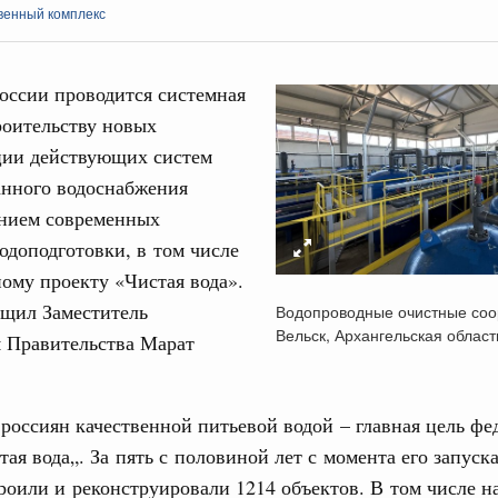
венный комплекс
оссии проводится системная
роительству новых
ции действующих систем
Кален
анного водоснабжения
августа, четверг
анием современных
политики
ПН
одоподготовки, в том числе
е Правительственной комиссии по
ому проекту «Чистая вода».
бщил Заместитель
Водопроводные очистные соо
тельства
Вельск, Архангельская област
я Правительства Марат
3
иальных объектов федерального значения
о заказчика»
10
россиян качественной питьевой водой – главная цель фе
труктура для жизни»
17
орожных участков, ведущих к спортивным
тая вода„. За пять с половиной лет с момента его запуска
о нацпроекту «Инфраструктура для жизни»
роили и реконструировали 1214 объектов. В том числе на
24