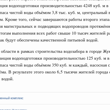
дительности труда
нция водоподготовки производительностью 4248 куб. м в 
апаса чистой воды объёмом 3,8 тыс. куб. м, центральный 
км. Кроме того, сейчас завершаются работы второго этапа
ограмма Спортивных игр ВЭФ-2026
1
ия магистральных и подводящих водопроводов протяжённ
итогам выполнения всех работ свыше 10 тысяч жителей р
ак будут обеспечены качественной питьевой водой.
Показать еще
области в рамках строительства водозабора в городе Жу
анция водоподготовки производительностью 125 куб. м в 
апаса чистой воды объёмом 350 куб. м каждый, насосная 
ёма. В результате этого около 6,5 тысячи жителей города
 водой.
венный комплекс