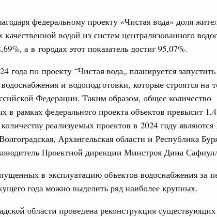
тных трассах открылись
лагодаря федеральному проекту «Чистая вода» доля жите
жного сервиса
 качественной водой из систем централизованного водо
овации
8,69%, а в городах этот показатель достиг 95,07%.
о итогам стратегической сессии о
Email
вления научно-технологическим развитием
24 года по проекту “Чистая вода„ планируется запустить
 водоснабжения и водоподготовки, которые строятся на 
 августа, среда
ссийской Федерации. Таким образом, общее количество
тво
х в рамках федерального проекта объектов превысит 1,4
 объектов ЖКХ обновлено в России при участии
количеству реализуемых проектов в 2024 году являются 
Волгоградская, Архангельская области и Республика Бур
орий. ОЭЗ. ТОР. Моногорода
ководитель Проектной дирекции Минстроя Дина Сафиул
е по реализации проектов института
льном округе
апущенных в эксплуатацию объектов водоснабжения за п
кущего года можно выделить ряд наиболее крупных.
 фестиваль молодёжи сформировал целое
 на себя ответственность за будущее
адской области проведена реконструкция существующих