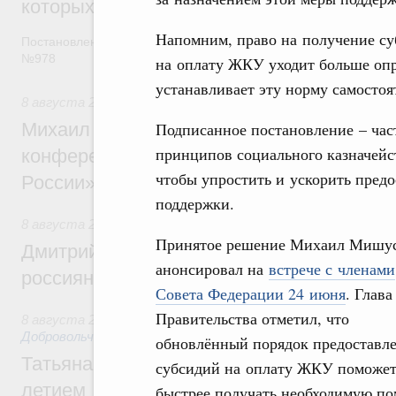
которых освобождаются от НДФЛ
Напомним, право на получение су
Постановление от 5 августа 2026 года
№978
на оплату ЖКУ уходит больше опр
устанавливает эту норму самосто
8 августа 2026
,
Отрасль информационных технологий
Михаил Мишустин дал поручения по итог
Подписанное постановление – час
принципов социального казначейст
конференции «Цифровая индустрия пр
чтобы упростить и ускорить пред
России»
поддержки.
8 августа 2026
,
Спорт высших достижений и массовый сп
Принятое решение Михаил Мишу
Дмитрий Чернышенко и Михаил Дегтярёв
анонсировал на
встрече с членами
россиян с Днём физкультурника
Совета Федерации 24 июня
. Глава
Правительства отметил, что
8 августа 2026
,
Социальные инновации. Некоммерческие ор
Добровольчество и волонтёрство. Благотворительност
обновлённый порядок предоставл
Татьяна Голикова поздравила волонтёров
субсидий на оплату ЖКУ поможе
летием
быстрее получать необходимую п