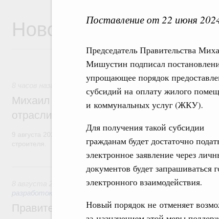
Поставление от 22 июня 202
Новости
Председатель Правительства Мих
Мишустин подписал постановлени
упрощающее порядок предоставле
8 часов назад
,
Регулирование в сфере строительства
субсидий на оплату жилого поме
Михаил Мишустин поздравил работников
и коммунальных услуг (ЖКУ).
отрасли с профессиональным празднико
Для получения такой субсидии
9 августа 2026 года отмечается профессиональный праздник –
гражданам будет достаточно подат
строителя.
электронное заявление через личн
Вчера
документов будет запрашиваться 
электронного взаимодействия.
8 августа 2026
,
Государственная политика в сфере научны
разработок
Новый порядок не отменяет возмо
Правительство расширило перечень пре
за назначением этой меры подде