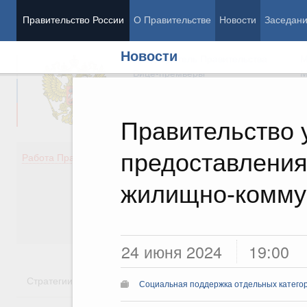
Правительство России
О Правительстве
Новости
Заседан
Новости
Председатель Правительства
М
Вице-премьеры
М
Правительство 
предоставления
Демография
Занято
Работа Правительства
Здоровье
Технол
Образование
Эконом
жилищно-комму
Культура
Финан
Общество
Социал
Государство
24 июня 2024
19:00
Стратегии
Государственные программы
Национальн
Социальная поддержка отдельных катего