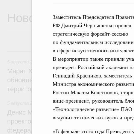
Новости
Заместитель Председателя Правит
РФ Дмитрий Чернышенко провёл
стратегическую форсайт-сессию
по фундаментальным исследовани
в сфере искусственного интеллект
5 августа, среда
В мероприятии также приняли уча
5 августа 2026
,
Жилищно-коммунальное хозяйство
президент Российской академии н
Марат Хуснуллин: Более 4,3 тыс. объек
Геннадий Красников, заместитель
обновлено в России при участии Фонда 
Министра экономического развит
территорий
России Максим Колесников, стар
вице-президент, руководитель бло
5 августа 2026
,
Инструменты развития территорий. ОЭЗ.
«Технологическое развитие» ПАО 
Денис Мантуров провёл совещание по р
ведущих технических вузов и пред
проектов института кураторства в Ураль
федеральном округе
«В феврале этого года Президент