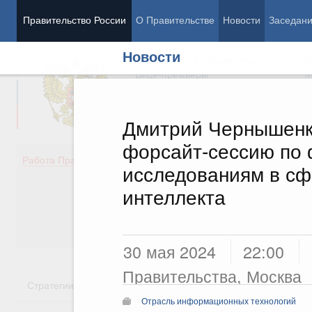
Правительство России
О Правительстве
Новости
Заседан
Новости
Председатель Правительства
М
Вице-премьеры
М
Дмитрий Чернышенк
форсайт-сессию по
Демография
Занято
Работа Правительства
исследованиям в сф
Здоровье
Технол
Образование
Эконом
интеллекта
Культура
Финан
Общество
Социал
Государство
30 мая 2024
22:00
Правительства, Москва
Стратегии
Государственные программы
Национальн
Отрасль информационных технологий