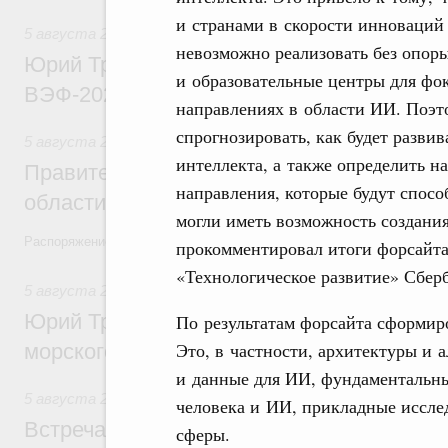
и странами в скорости инноваций
5 августа 2026
,
Общие вопросы развития ДФО
невозможно реализовать без опор
Юрий Трутнев: Опубликована программа
и образовательные центры для фо
ВЭФ-2026
направлениях в области ИИ. Поэт
спрогнозировать, как будет развив
5 августа 2026
,
Национальный проект «Экологическое бла
интеллекта, а также определить 
Правительство увеличило объём финанс
направления, которые будут спосо
области в рамках федерального проекта
могли иметь возможность создани
Распоряжение от 3 августа 2026 года №2067-р
прокомментировал итоги форсайта
«Технологическое развитие» Сбер
5 августа 2026
,
Арктическая деятельность
Юрий Трутнев: Дноуглубительный флот 
По результатам форсайта сформир
Это, в частности, архитектуры и
морского пути будет создан
и данные для ИИ, фундаментальны
5 августа 2026
,
Деловая среда. Развитие конкуренции
человека и ИИ, прикладные иссле
Встреча Михаила Мишустина с генераль
сферы.