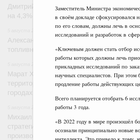
Дмитрий Чернышенко: Внутренний туриз
Заместитель Министра экономичес
на 4,3%, въездной – на 20,1%
в своём докладе сфокусировался н
по его словам, должны лечь в ос
5 августа 2026
,
Оборот бензина и дизельного топлива
исследований и разработок в сфе
Александр Новак провёл совещание по с
«Ключевым должен стать отбор исс
топливном рынке
работы которых должны лечь прио
5 августа 2026
,
Жилищная политика, рынок жилья
прикладных исследований по зака
Марат Хуснуллин: Первые проекты компл
научных специалистов. При этом б
территорий в Донбассе и Новороссии бу
продление работы действующих це
городах ДНР
Всего планируется отобрать 6 исс
работы 3 года.
5 августа 2026
,
Вопросы производительности труда и по
Михаил Мишустин дал поручения по ито
«В 2022 году в мире произошёл бо
стратегической сессии, посвящённой п
осознали принципиально новые во
производительности труда
интеллекта. Это привело к тому, 