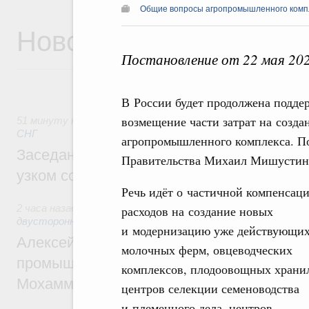
Общие вопросы агропромышленного комп
Новости
Постановление от 22 мая 20
В России будет продолжена подде
возмещение части затрат на созд
51 минуту назад
,
Евразийский экономический союз. Интег
СНГ
агропромышленного комплекса. По
Заседание Евразийского межправительст
Правительства Михаил Мишустин
узком составе
Речь идёт о частичной компенсац
2 часа назад
,
Экономические отношения с зарубежными стр
расходов на создание новых
двусторонней основе
и модернизацию уже действующи
Алексей Оверчук провёл рабочую встреч
молочных ферм, овцеводческих
промышленности, недропользования и т
комплексов, плодоовощных храни
Мохаммадом Атабаком
центров селекции семеноводства
и племенного дела, центров