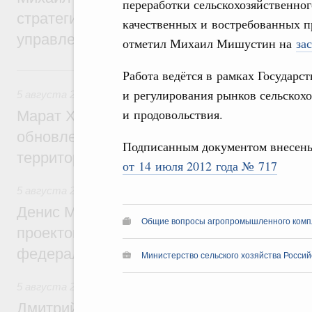
переработки сельскохозяйственног
стратегической сессии о совершенствов
качественных и востребованных п
управления научно-технологическим раз
отметил Михаил Мишустин на
за
Вчера
Работа ведётся в рамках Государс
и регулирования рынков сельскох
5 августа 2026
,
Жилищно-коммунальное хозяйство
и продовольствия.
Марат Хуснуллин: Более 4,3 тыс. объек
обновлено в России при участии Фонда 
Подписанным документом внесен
территорий
от 14 июля 2012 года № 717
5 августа 2026
,
Инструменты развития территорий. ОЭЗ.
Денис Мантуров провёл совещание по р
Общие вопросы агропромышленного комп
проектов института кураторства в Ураль
федеральном округе
Министерство сельского хозяйства Росси
5 августа 2026
,
Молодёжная политика
Дмитрий Чернышенко: Всемирный фести