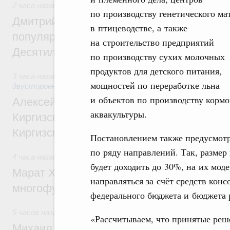
2 часа назад
,
Внутренний и въездной туризм
по производству генетического ма
Дмитрий Чернышенко: Порядка 110 марш
в птицеводстве, а также
популярного туризма в 35 регионах созд
на строительство предприятий
Десятилетия науки и технологий
по производству сухих молочных
продуктов для детского питания,
3 часа назад
,
Экономические и гуманитарные отношения с
мощностей по переработке льна
двусторонней основе
и объектов по производству кормо
Алексей Оверчук принял участие в работе
аквакультуры.
Киргизского экономического форума и XII
Киргизской межрегиональной конференц
Постановлением также предусмот
по ряду направлений. Так, разме
4 часа назад
,
Дорожное хозяйство
будет доходить до 30%, на их мод
Марат Хуснуллин: На двух скоростных т
направляться за счёт средств конс
многофункциональные зоны дорожного с
федерального бюджета и бюджета 
5 часов назад
,
Технологическое развитие. Инновации
«Рассчитываем, что принятые реш
Михаил Мишустин дал поручения по ито