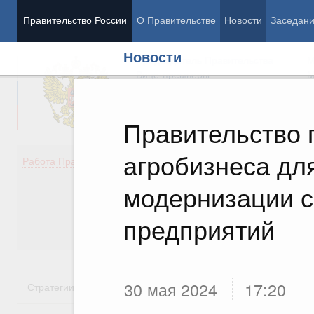
Правительство России
О Правительстве
Новости
Заседан
Новости
Председатель Правительства
М
Вице-премьеры
М
Правительство 
агробизнеса дл
Демография
Занято
Работа Правительства
Здоровье
Технол
Образование
Эконом
модернизации с
Культура
Финан
Общество
Социал
предприятий
Государство
30 мая 2024
17:20
Стратегии
Государственные программы
Национальн