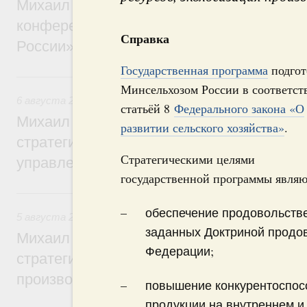
Михаил Мишустин дал поручения по итог
конференции «Цифровая индустрия пр
Справка
России»
Государственная программа
подгот
6 августа, четверг
Минсельхозом России в соответст
6 августа 2026
,
Технологическое развитие. Инновации
статьёй 8
Федерального закона «О
Михаил Мишустин дал поручения по ито
развитии сельского хозяйства»
.
стратегической сессии о совершенствов
Стратегическими целями
управления научно-технологическим раз
государственной программы являю
5 августа, среда
обеспечение продовольстве
5 августа 2026
,
Вопросы производительности труда и по
заданных Доктриной продо
Михаил Мишустин дал поручения по ито
Федерации;
стратегической сессии, посвящённой п
производительности труда
повышение конкурентоспосо
продукции на внутреннем и