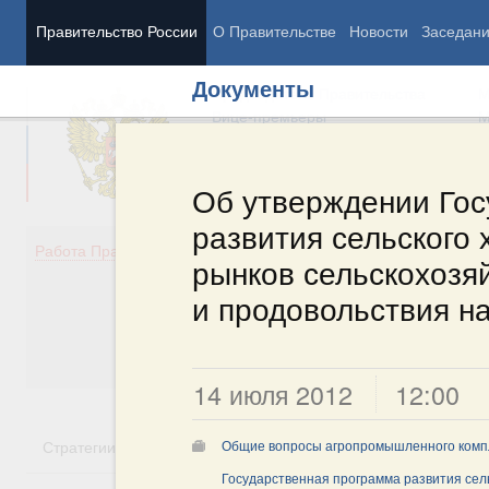
Правительство России
О Правительстве
Новости
Заседан
Документы
Председатель Правительства
М
Вице-премьеры
М
Об утверждении Го
развития сельского 
Демография
Занято
Работа Правительства
рынков сельскохозя
Здоровье
Технол
Образование
Эконом
и продовольствия н
Культура
Финан
Общество
Социал
Государство
14 июля 2012
12:00
Стратегии
Государственные программы
Национальн
Общие вопросы агропромышленного комп
Государственная программа развития сель