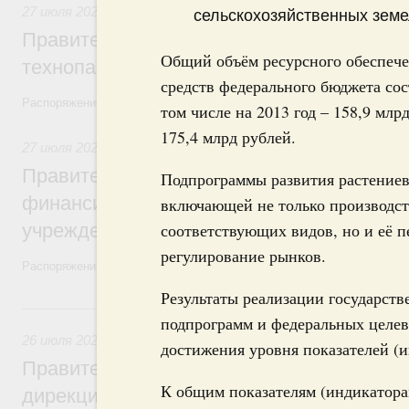
27 июля 2026
,
Инструменты развития территорий. ОЭЗ. Т
сельскохозяйственных земел
Правительство направит финансирование
Общий объём ресурсного обеспече
технопарка в Нижегородской области
средств федерального бюджета сос
Распоряжение от 18 июля 2026 года №1889-р
том числе на 2013 год – 158,9 млрд
175,4 млрд рублей.
27 июля 2026
,
Организация системы здравоохранения. Мед
Правительство направит ряду регионов 
Подпрограммы развития растениев
финансирование на строительство и рем
включающей не только производст
учреждений
соответствующих видов, но и её п
регулирование рынков.
Распоряжение от 18 июля 2026 года №1897-р и распоряжение от 21 
Результаты реализации государст
26 июля, воскресенье
подпрограмм и федеральных целев
26 июля 2026
,
Охрана природы. Заповедники, национальные 
достижения уровня показателей (
Правительство утвердило распоряжение 
К общим показателям (индикатора
дирекции особо охраняемых природных 