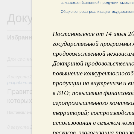
сельскохозяйственной продукции, сырья 
Документы
Общие вопросы реализации государствен
Постановление от 14 июля 2
Избранные документы со справками к ни
государственной программы 
продовольственной независи
Для системного поиска перейдите в раздел "Поиск по 
Доктриной продовольственно
8 августа, суббота
повышение конкурентоспособ
8 августа 2026
,
Государственная политика в сфере научны
продукции на внутреннем и в
разработок
Правительство расширило перечень пре
в ВТО; повышение финансово
которых освобождаются от НДФЛ
агропромышленного комплекса
территорий; воспроизводст
Постановление от 5 августа 2026 года №978
использования в сельском хоз
8 августа 2026
,
Отрасль информационных технологий
ресурсов, экологизация произ