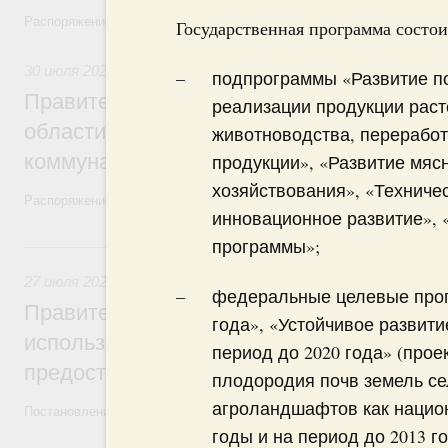
Распоряжение от 27 июля 2026 года №1979-р, распоряжение от 30 и
Государственная программа состо
30 июля 2026
,
Жилищно-коммунальное хозяйство
подпрограммы «Развитие по
Правительство выделило финансировани
реализации продукции раст
области на поддержку предприятий жил
животноводства, переработ
коммунального хозяйства
продукции», «Развитие мяс
хозяйствования», «Техниче
Распоряжение от 29 июля 2026 года №2021-р
инновационное развитие», 
программы»;
27 июля, понедельник
27 июля 2026
,
Государственные и муниципальные услуги
федеральные целевые прог
Правительство утвердило параметры эк
года», «Устойчивое развити
использованию платёжных карт «Мир» д
период до 2020 года» (прое
предоставления отдельных мер соцзащи
плодородия почв земель се
агроландшафтов как национ
Постановление от 18 июля 2026 года №914
годы и на период до 2013 г