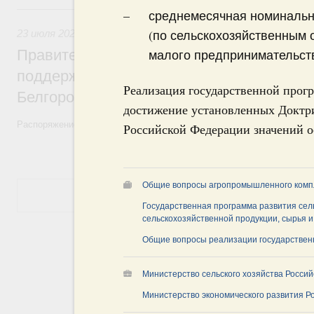
23 июля, четверг
среднемесячная номинальна
(по сельскохозяйственным 
23 июля 2026
,
Теплоэнергетика, теплоснабжение
Правительство выделило более 3,2 млрд
малого предпринимательств
поддержку топливно-энергетического ко
Реализация государственной прогр
Белгородской области
достижение установленных Доктр
Распоряжение от 23 июля 2026 года №1946-р
Российской Федерации значений о
Общие вопросы агропромышленного комп
Показать еще
Государственная программа развития сель
сельскохозяйственной продукции, сырья 
Общие вопросы реализации государствен
Министерство сельского хозяйства Росси
Министерство экономического развития Р