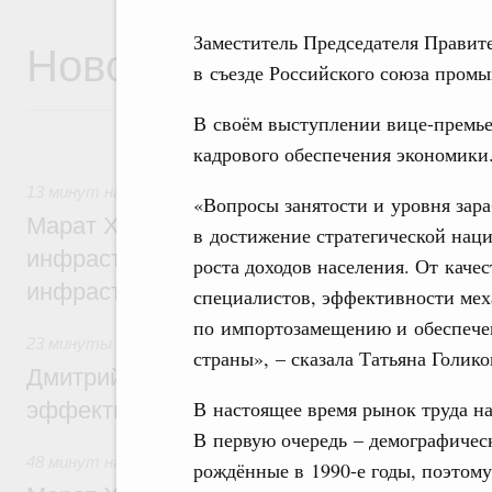
Заместитель Председателя Правите
Новости
в съезде Российского союза пром
В своём выступлении вице-премье
кадрового обеспечения экономики
13 минут назад
,
Бюджеты субъектов Федерации. Межбюд
«Вопросы занятости и уровня зара
Марат Хуснуллин: 15 объектов спортивн
в достижение стратегической нац
инфраструктуры построили и обновили б
роста доходов населения. От каче
инфраструктурным кредитам
специалистов, эффективности мех
по импортозамещению и обеспече
23 минуты назад
,
Развитие сельских территорий
страны», – сказала Татьяна Голико
Дмитрий Патрушев: Синхронизация госп
В настоящее время рынок труда н
эффективность поддержки сельских тер
В первую очередь – демографичес
48 минут назад
,
Экономика городов. Городская среда
рождённые в 1990-е годы, поэтом