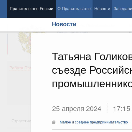
Правительство России
О Правительстве
Новости
Заседан
Новости
Председатель Правительства
М
Вице-премьеры
М
Татьяна Голико
съезде Российс
Демография
Занято
Работа Правительства
Здоровье
Технол
Образование
Эконом
промышленнико
Культура
Финан
Общество
Социал
Государство
25 апреля 2024
17:15
Стратегии
Государственные программы
Национальн
Малое и среднее предпринимательство