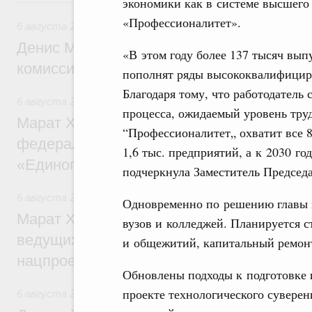
экономики как в системе высшего 
Вчера
«Профессионалитет».
6 августа 2026
,
Общие вопросы промышленной политики
Денис Мантуров провёл заседание Прав
«В этом году более 137 тысяч вы
комиссии по промышленности
пополнят ряды высококвалифицир
Благодаря тому, что работодатель
6 августа 2026
,
Регулирование в сфере строительства
процесса, ожидаемый уровень тру
Марат Хуснуллин: Более 130 социальных
“Профессионалитет„ охватит все 8
федерального значения построено под к
1,6 тыс. предприятий, а к 2030 го
«Единого заказчика»
подчеркнула Заместитель Председа
6 августа 2026
,
Национальный проект «Инфраструктура д
Одновременно по решению главы г
Марат Хуснуллин: Порядка 200 дорожных
вузов и колледжей. Планируется 
ведущих к спортивным объектам, обновят
и общежитий, капитальный ремон
нацпроекту «Инфраструктура для жизни
Обновлены подходы к подготовке 
проекте технологического суверен
6 августа 2026
,
Молодёжная политика