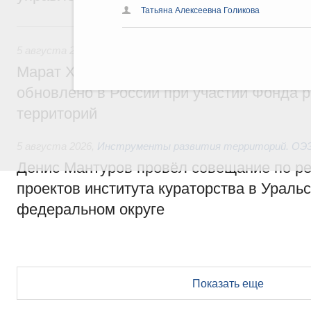
Татьяна Алексеевна Голикова
5 августа, среда
5 августа 2026
,
Жилищно-коммунальное хозяйство
Марат Хуснуллин: Более 4,3 тыс. объек
обновлено в России при участии Фонда 
территорий
5 августа 2026
,
Инструменты развития территорий. ОЭЗ.
Денис Мантуров провёл совещание по р
проектов института кураторства в Ураль
федеральном округе
Показать еще