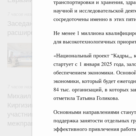
транспортировки и хранения, здр
научной и исследовательской деят
7 часов назад
,
Евразийский экономический союз. Интеграц
сосредоточены именно в этих пяти
Заседание Евразийского межправительст
расширенном составе
Не менее 1 миллиона квалифициро
для высокотехнологичных приорит
В повестке заседания актуальные задачи 
числе совершенствование кооперации в о
«Национальный проект “Кадры„, 
регулирования и администрирования, разв
обеспечение продовольственной безопасн
стартует с 1 января 2025 года, з
железнодорожных перевозок, формирован
обеспечением экономики. Основой 
рынка.
экономики, который будет ежегод
7 часов назад
,
Евразийский экономический союз. Интеграц
84 тыс. организаций, в которых з
Михаил Мишустин принял участие во вст
отметила Татьяна Голикова.
Киргизии Садыра Жапарова с главами де
Основными направлениями станут 
участников заседания Евразийского
поддержка занятости отдельных гр
межправительственного совета
эффективного привлечения работни