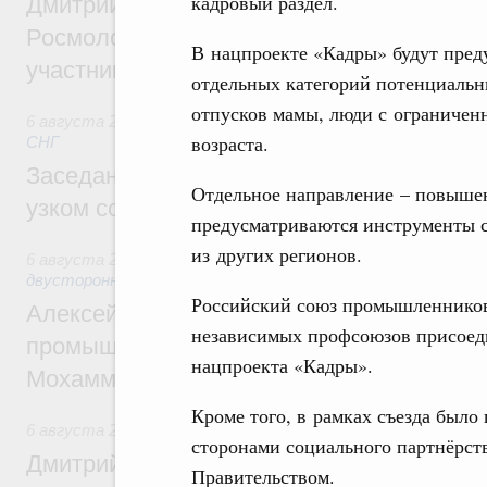
кадровый раздел.
Дмитрий Чернышенко, Сергей Кравцов и
Росмолодёжи Григорий Гуров поприветс
В нацпроекте «Кадры» будут пре
участников проекта «Кольцо открытий»
отдельных категорий потенциальн
отпусков мамы, люди с ограничен
6 августа 2026
,
Евразийский экономический союз. Интегр
возраста.
СНГ
Заседание Евразийского межправительст
Отдельное направление – повышен
узком составе
предусматриваются инструменты с
из других регионов.
6 августа 2026
,
Экономические отношения с зарубежными 
двусторонней основе
Российский союз промышленников
Алексей Оверчук провёл рабочую встреч
независимых профсоюзов присоеди
промышленности, недропользования и т
нацпроекта «Кадры».
Мохаммадом Атабаком
Кроме того, в рамках съезда было
6 августа 2026
,
Внутренний и въездной туризм
сторонами социального партнёрст
Дмитрий Чернышенко: Порядка 110 марш
Правительством.