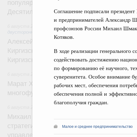
популярного туризма в 35 регионах созд
Соглашение подписали президент
Десятилетия науки и технологий
и предпринимателей Александр Ш
6 августа 2026
,
Экономические и гуманитарные отношения
профсоюзов России Михаил Шмако
двусторонней основе
Котяков.
Алексей Оверчук принял участие в работе
Киргизского экономического форума и XII
В ходе реализации генерального 
содействовать
достижению национ
Киргизской межрегиональной конференц
по формированию её научного, те
6 августа 2026
,
Дорожное хозяйство
суверенитета. Особое внимание бу
Марат Хуснуллин: На двух скоростных т
рабочих мест, обеспечения потре
многофункциональные зоны дорожного с
обеспечения полной и эффективно
благополучия граждан.
6 августа 2026
,
Технологическое развитие. Инновации
Михаил Мишустин дал поручения по ито
стратегической сессии о совершенствов
Малое и среднее предпринимательство
управления научно-технологическим раз