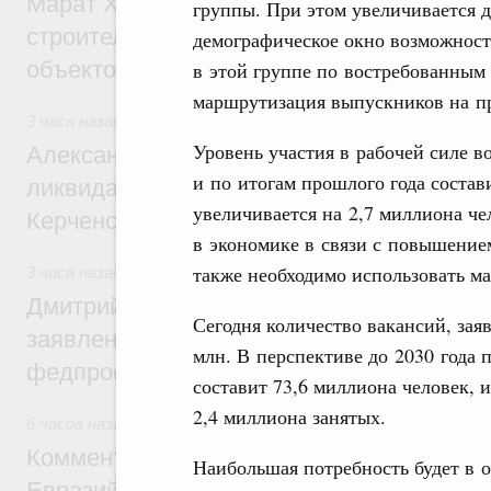
Марат Хуснуллин: «Единый заказчик» з
группы. При этом увеличивается д
строительство и реконструкцию более 3
демографическое окно возможносте
объектов
в этой группе по востребованным
маршрутизация выпускников на п
3 часа назад
,
Чрезвычайные ситуации и ликвидация их пос
Уровень участия в рабочей силе во
Александр Козлов провёл заседание пра
и по итогам прошлого года соста
ликвидации последствий чрезвычайной с
увеличивается на 2,7 миллиона че
Керченском проливе
в экономике в связи с повышение
также необходимо использовать м
3 часа назад
,
Среднее профессиональное образование
Дмитрий Чернышенко: Установлен рекорд
Сегодня количество вакансий, зая
заявлений от абитуриентов колледжей и
млн. В перспективе до 2030 года 
федпроекта «Профессионалитет»
составит 73,6 миллиона человек, 
2,4 миллиона занятых.
6 часов назад
,
Евразийский экономический союз. Интеграц
Комментарий Алексея Оверчука по итога
Наибольшая потребность будет в 
Евразийского межправительственного со