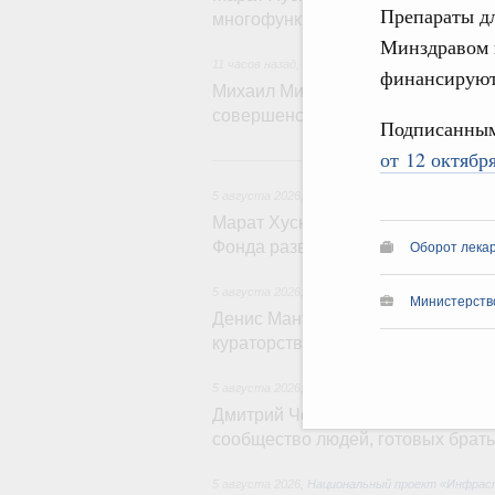
Препараты дл
многофункциональные зоны доро
Минздравом и
11 часов назад
,
Технологическое развитие. Инн
финансируют
Михаил Мишустин дал поручения п
совершенствовании системы упра
Подписанным
от 12 октябр
5 августа 2026
,
Жилищно-коммунальное хозяйс
Марат Хуснуллин: Более 4,3 тыс.
Фонда развития территорий
Оборот лекар
5 августа 2026
,
Инструменты развития террит
Министерств
Денис Мантуров провёл совещани
кураторства в Уральском федера
5 августа 2026
,
Молодёжная политика
Дмитрий Чернышенко: Всемирный
сообщество людей, готовых брать
5 августа 2026
,
Национальный проект «Инфрас