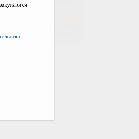
 закупаются
у
Подписаться
тельства
Подписаться