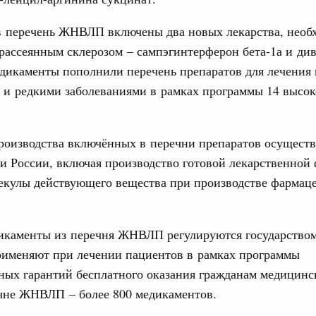
вцов и руководитель Росмолодёжи Григорий
ов проекта «Кольцо открытий»
 в перечень ЖНВЛП включены два новых лекарства, необ
31
рассеянным склерозом – сампэгинтерферон бета-1а и ди
. Интеграция на пространстве СНГ
тельственного совета в узком составе
дикаменты пополнили перечень препаратов для лечения
С помощь
осуществ
 и редкими заболеваниями в рамках программы 14 высок
бежными странами (кроме СНГ) на двусторонней основе
Для поиск
 встречу с Министром промышленности,
сервисо
рана Мохаммадом Атабаком
роизводства включённых в перечни препаратов осущест
Выбра
и России, включая производство готовой лекарственной
пери
0 маршрутов научно-популярного туризма в
лекулы действующего вещества при производстве фармац
Архи
ятилетия науки и технологий
отношения со странами СНГ на двусторонней основе
икаменты из перечня ЖНВЛП регулируются государством
 работе VIII Российско-Киргизского
Подпи
сийско-Киргизской межрегиональной
рименяют при лечении пациентов в рамках программы
ных гарантий бесплатного оказания гражданам медицин
Ежеднев
ечне ЖНВЛП – более 800 медикаментов.
Email
тных трассах открылись