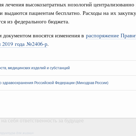
я лечения высокозатратных нозологий централизованно
жного сервиса
 выдаются пациентам бесплатно. Расходы на их закупк
овации
ся из федерального бюджета.
о итогам стратегической сессии о
вления научно-технологическим развитием
 документом вносятся изменения в
распоряжение Прави
Email
я 2019 года №2406-р
.
Вчера
тво
 объектов ЖКХ обновлено в России при участии
ств, медицинских изделий и субстанций
орий. ОЭЗ. ТОР. Моногорода
о здравоохранения Российской Федерации (Минздрав России)
е по реализации проектов института
льном округе
 фестиваль молодёжи сформировал целое
 на себя ответственность за будущее
труктура для жизни»