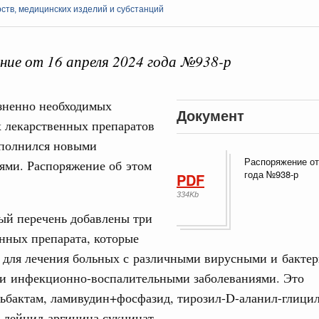
ств, медицинских изделий и субстанций
ие от 16 апреля 2024 года №938-р
Кален
зненно необходимых
Документ
 лекарственных препаратов
итики
е Правительственной комиссии по
полнился новыми
ПН
Распоряжение от
ями. Распоряжение об этом
года №938-р
PDF
ьства
334Kb
иальных объектов федерального значения
ый перечень добавлены три
о заказчика»
3
нных препарата, которые
ктура для жизни»
10
 для лечения больных с различными вирусными и бакте
орожных участков, ведущих к спортивным
и инфекционно-воспалительными заболеваниями. Это
о нацпроекту «Инфраструктура для жизни»
17
ьбактам, ламивудин+фосфазид, тирозил-D-аланил-глицил
-лейцил-аргинина сукцинат.
24