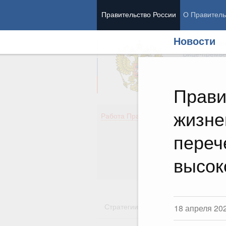
Правительство России
О Правитель
Новости
Председател
Вице-премь
Прави
жизне
Де
Работа Правительства
Здо
Обр
переч
Кул
Об
высок
Гос
Стратегии
Государственные пр
18 апреля 20