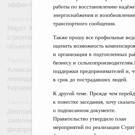
эффективность поддержки сельских тер
работы по восстановлению надёж
энергоснабжения и возобновлени
7 августа 2026
,
Экономика городов. Городская среда
транспортного сообщения.
Марат Хуснуллин: «Единый заказчик» з
строительство и реконструкцию более 3
Также прошу все профильные вед
оценить возможность компенсиров
объектов
и организации в подтопленных ра
7 августа 2026
,
Чрезвычайные ситуации и ликвидация их 
бизнесу и сельхозпроизводителям
Александр Козлов провёл заседание пра
поддержки предпринимателей и, чт
ликвидации последствий чрезвычайной с
в срок до пострадавших людей.
Керченском проливе
К другой теме. Прежде чем перей
к повестке заседания, хочу сказать
7 августа 2026
,
Среднее профессиональное образование
о подписанном документе.
Дмитрий Чернышенко: Установлен рекорд
Правительство утвердило план
заявлений от абитуриентов колледжей и
мероприятий по реализации Страт
федпроекта «Профессионалитет»