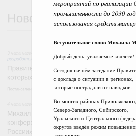
мероприятий по реализации
Новости
промышленности до 2030 год
использования средств матер
Вступительное слово Михаила 
3 часа назад
,
Государственная политика в сфере научных 
Добрый день, уважаемые коллеги!
разработок
Правительство расширило перечень пре
Сегодня начнём заседание Правите
которых освобождаются от НДФЛ
с доклада о ситуации в регионах,
которые пострадали от паводков.
Постановление от 5 августа 2026 года №978
Во многих районах Приволжского
4 часа назад
,
Отрасль информационных технологий
Северо-Западного, Сибирского,
Михаил Мишустин дал поручения по итог
Уральского и Центрального федер
конференции «Цифровая индустрия пр
округов введён режим повышенно
России»
готовности.