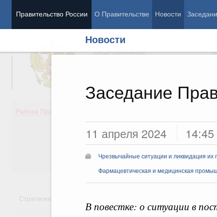
Правительство России
О Правительстве
Новости
Заседан
Новости
Председатель Правительства
М
Вице-премьеры
М
Заседание Прав
Демография
Занято
Работа Правительства
Здоровье
Технол
11 апреля 2024
14:45
Образование
Эконом
Культура
Финан
Общество
Социал
Чрезвычайные ситуации и ликвидация их 
Государство
Фармацевтическая и медицинская промы
Стратегии
Государственные программы
Национальн
В повестке: о ситуации в пос