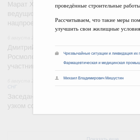
Марат Хуснуллин: Порядка 200 дорожных
проведённые строительные работы
ведущих к спортивным объектам, обновят
Рассчитываем, что такие меры пом
нацпроекту «Инфраструктура для жизни
улучшить свои жилищные условия
6 августа 2026
,
Молодёжная политика
Дмитрий Чернышенко, Сергей Кравцов и
Чрезвычайные ситуации и ликвидация их 
Росмолодёжи Григорий Гуров поприветс
Фармацевтическая и медицинская промы
участников проекта «Кольцо открытий»
Михаил Владимирович Мишустин
6 августа 2026
,
Евразийский экономический союз. Интегр
СНГ
Заседание Евразийского межправительст
узком составе
Показать еще