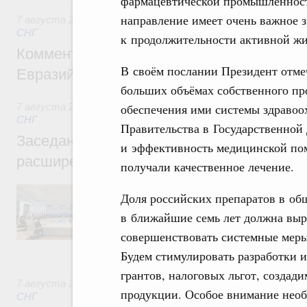
фармацевтической промышленност
направление имеет очень важное 
7 августа 2026
,
Евразийский экономический союз. Интегр
СНГ
к продолжительности активной жи
Комментарий Алексея Оверчука по итога
В своём послании Президент отме
Евразийского межправительственного со
больших объёмах собственного пр
7 августа 2026
,
Евразийский экономический союз. Интегр
обеспечения ими системы здравоо
СНГ
Правительства в Государственной 
Заседание Евразийского межправительст
и эффективность медицинской пом
расширенном составе
получали качественное лечение.
В повестке заседания актуальные задачи 
Доля российских препаратов в об
числе совершенствование кооперации в о
регулирования и администрирования, разв
в ближайшие семь лет должна выр
обеспечение продовольственной безопасн
совершенствовать системные меры
железнодорожных перевозок, формирован
рынка.
Будем стимулировать разработки и
грантов, налоговых льгот, создад
7 августа 2026
,
Евразийский экономический союз. Интегр
продукции. Особое внимание необ
СНГ