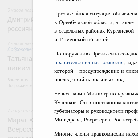
5 часов назад
,
Спорт высших достижений и массовый спо
Чрезвычайная ситуация объявлена
Дмитрий Чернышенко и Михаил Дегтярёв
в Оренбургской области, а также
россиян с Днём физкультурника
в отдельных районах Курганской
и Тюменской областей.
7 часов назад
,
Социальные инновации. Некоммерческие орга
Добровольчество и волонтёрство. Благотворительност
По поручению Президента создан
Татьяна Голикова поздравила волонтёров
правительственная комиссия
, зада
летием
которой – предупреждение и ликв
последствий паводковых вод.
Заместитель Председателя Правительства Татьяна Голикова поздра
Всероссийского общественного движения «Волонтёры-медики» с 10
Её возглавил Министр по чрезвы
Вчера
Куренков. Он в постоянном контак
губернаторы и руководители проф
7 августа 2026
,
Экономика городов. Городская среда
Минздрава, Росрезерва, Роспотреб
Марат Хуснуллин провёл заседание ком
Всероссийского конкурса лучших проект
Многие члены правкомиссии нахо