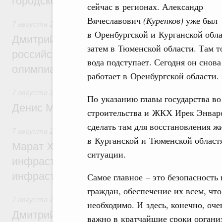
городской среды
сейчас в регионах. Александр
Вячеславович
(Куренков)
уже был
7 августа 2026
,
Отрасль информационных технологий
в Оренбургской и Курганской обла
Дмитрий Чернышенко и Сергей Кравцов 
затем в Тюменской области. Там т
российскую сборную с победой на Межд
вода подступает. Сегодня он снова
олимпиаде по искусственному интеллект
работает в Оренбургской области.
7 августа 2026
,
Общие вопросы промышленной политики
По указанию главы государства в
Денис Мантуров посетил Ярославскую о
строительства и ЖКХ Ирек Энвар
сделать там для восстановления ж
7 августа 2026
,
Бюджеты субъектов Федерации. Межбюд
в Курганской и Тюменской област
Марат Хуснуллин: 15 объектов спортивн
ситуации.
инфраструктуры построили и обновили б
инфраструктурным кредитам
Самое главное – это безопасность
граждан, обеспечение их всем, что
7 августа 2026
,
Развитие сельских территорий
необходимо. И здесь, конечно, оче
Дмитрий Патрушев: Синхронизация госп
важно в кратчайшие сроки органи