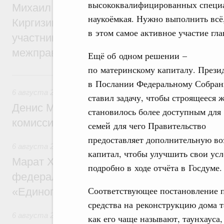
высококвалифицированных специа
Михаил Мишустин принял участие во вст
наукоёмкая. Нужно выполнить всё,
Киргизии Садыра Жапарова с главами де
в этом самое активное участие гла
участников заседания Евразийского
межправительственного совета
Ещё об одном решении –
по материнскому капиталу. Прези
6 августа, четверг
в Послании Федеральному Собра
6 августа 2026
,
Общие вопросы промышленной политики
ставил задачу, чтобы строящееся 
Денис Мантуров провёл заседание Прав
становилось более доступным для
комиссии по промышленности
семей для чего Правительство
предоставляет дополнительную во
6 августа 2026
,
Регулирование в сфере строительства
капитал, чтобы улучшить свои ус
Марат Хуснуллин: Более 130 социальных
подробно в ходе отчёта в Госдуме.
федерального значения построено под к
Соответствующее постановление п
«Единого заказчика»
средства на реконструкцию дома т
6 августа 2026
,
Национальный проект «Инфраструктура д
как его чаще называют, таунхауса