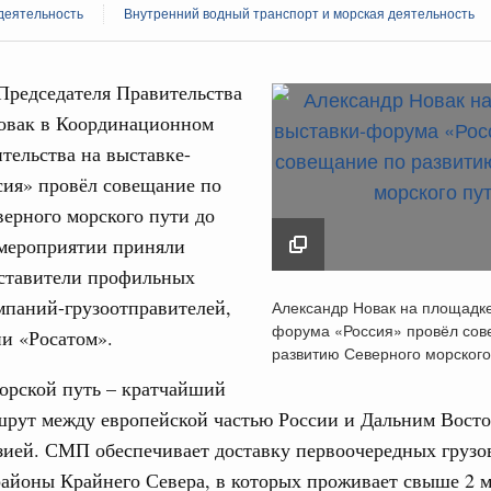
деятельность
Внутренний водный транспорт и морская деятельность
Председателя Правительства
овак в Координационном
тельства на выставке-
Кален
сия» провёл совещание по
августа, четверг
ерного морского пути до
политики
ПН
 мероприятии приняли
е Правительственной комиссии по
дставители профильных
Александр Новак на
мпаний-грузоотправителей,
Александр Новак на площадке
выставки-форума «Р
тельства
форума «Россия» провёл сов
и «Росатом».
3
провёл совещание п
иальных объектов федерального значения
развитию Северного морского
о заказчика»
развитию Северного
орской путь – кратчайший
10
пути
шрут между европейской частью России и Дальним Восто
труктура для жизни»
29 марта 2024
17
орожных участков, ведущих к спортивным
ией. СМП обеспечивает доставку первоочередных грузо
о нацпроекту «Инфраструктура для жизни»
районы Крайнего Севера, в которых проживает свыше 2 
24