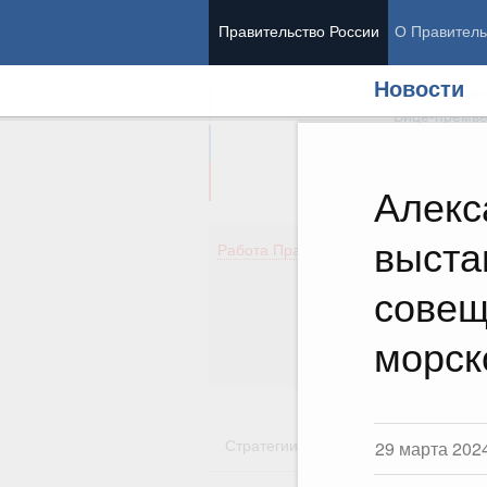
Правительство России
О Правитель
Новости
Председател
Вице-премь
Алекс
выста
Де
Работа Правительства
Здо
Обр
совещ
Кул
Об
морск
Гос
Стратегии
Государственные пр
29 марта 202