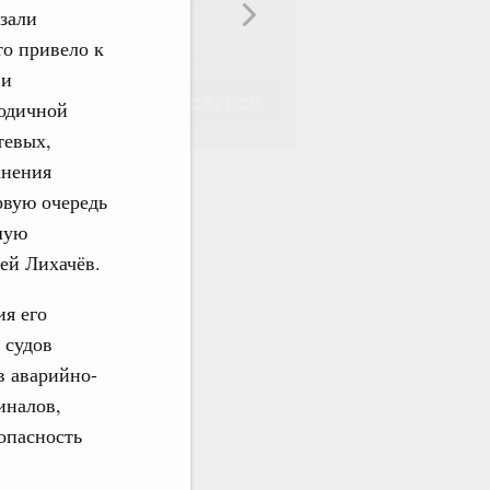
азали
то привело к
 и
Подписаться
годичной
тевых,
анения
рвую очередь
шую
Подписаться
сей Лихачёв.
ия его
 судов
в аварийно-
иналов,
опасность