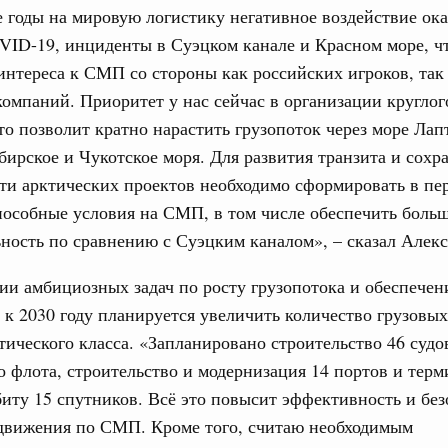
 годы на мировую логистику негативное воздействие ок
тных трассах открылись
ID-19, инциденты в Суэцком канале и Красном море, ч
жного сервиса
тереса к СМП со стороны как российских игроков, так
овации
омпаний. Приоритет у нас сейчас в организации кругло
о итогам стратегической сессии о
то позволит кратно нарастить грузопоток через море Лап
Email
вления научно-технологическим развитием
ирское и Чукотское моря. Для развития транзита и сохр
 августа, среда
и арктических проектов необходимо сформировать в пе
пособные условия на СМП, в том числе обеспечить боль
тво
 объектов ЖКХ обновлено в России при участии
ность по сравнению с Суэцким каналом», – сказал Алек
ии амбициозных задач по росту грузопотока и обеспечен
орий. ОЭЗ. ТОР. Моногорода
 к 2030 году планируется увеличить количество грузовых
е по реализации проектов института
тического класса. «Запланировано строительство 46 судо
льном округе
о флота, строительство и модернизация 14 портов и терм
биту 15 спутников. Всё это повысит эффективность и без
 фестиваль молодёжи сформировал целое
 движения по СМП. Кроме того, считаю необходимым
 на себя ответственность за будущее