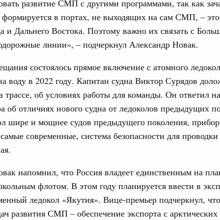
вать развитие СМП с другими программами, так как зач
труктура для жизни»
а формируется в портах, не выходящих на сам СМП, – эт
даний на юге России вырос почти на треть
а и Дальнего Востока. Поэтому важно их связать с Боль
нодорожные линии», – подчеркнул Александр Новак.
ровая система. Недвижимость. Оценочная деятельность
равкомиссии в управление «ДОМ.РФ»
ещания состоялось прямое включение с атомного ледокол
регионах
а воду в 2022 году. Капитан судна Виктор Сурядов доло
а трассе, об условиях работы для команды. Он ответил н
туризм в России вырос на 4,3%, въездной –
а об отличиях нового судна от ледоколов предыдущих п
ол шире и мощнее судов предыдущего поколения, прибо
оплива
 самые современные, система безопасности для проводки 
ие по ситуации на топливном рынке
ая.
ья
вак напомнил, что Россия владеет единственным на пла
ы комплексного развития территорий в
ализованы в городах ДНР
кольным флотом. В этом году планируется ввести в экс
енный ледокол «Якутия». Вице-премьер подчеркнул, что
руда и поддержки занятости
ач развития СМП – обеспечение экспорта с арктических 
о итогам стратегической сессии,