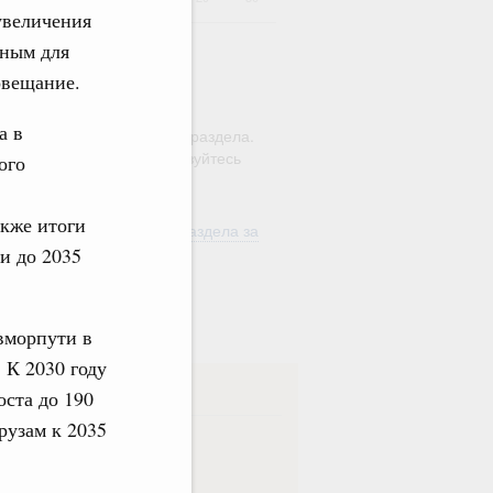
увеличения
ьным для
совещание.
ю этого календаря поиск
а в
ляется в рамках текущего раздела.
а по всему сайту воспользуйтесь
ого
м
"Поиск"
акже итоги
ть материалы текущего раздела за
од
и до 2035
в
вморпути в
 К 2030 году
ска
оста до 190
рузам к 2035
ная
Еженедельная