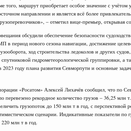
ме того, маршрут приобретает особое значение с учётом 
вцов и руководитель Росмолодёжи Григорий
осточном направлении и является всё более привлекател
31
ов проекта «Кольцо открытий»
рузоперевозчиков», – отметил вице-премьер, открывая 
С помощь
юз. Интеграция на пространстве СНГ
вещания обсудили обеспечение безопасности судоходств
осуществ
тельственного совета в узком составе
Для поиск
П в период нового сезона навигации, достижение целев
сервисо
рубежными странами (кроме СНГ) на двусторонней основе
рузооборота, ход строительства ледоколов и других судов,
 встречу с Министром промышленности,
спутниковой гидрометеорологической группировки, а т
Выбра
рана Мохаммадом Атабаком
пери
 2023 году плана развития Севморпути и основные задач
Архи
0 маршрутов научно-популярного туризма в
ятилетия науки и технологий
порации «Росатом» Алексей Лихачёв сообщил, что по Се
ло перевезено рекордное количество грузов – 36,25 млн т.
 отношения со странами СНГ на двусторонней основе
Подпи
величить грузопоток до 150 млн т в год, с перспективой р
 работе VIII Российско-Киргизского
тимистическом сценарии. Индикативные показатели по г
сийско-Киргизской межрегиональной
Ежеднев
 220 млн т в год.
Email