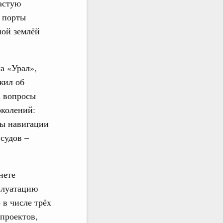
астую
о порты
шой землёй
а «Урал»,
жил об
а вопросы
околений:
ры навигации
судов –
нете
плуатацию
 в числе трёх
проектов,