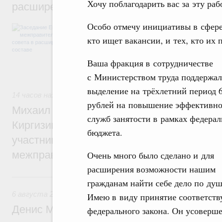
Хочу поблагодарить вас за эту раб
расширенном составе
Особо отмечу инициативы в сфере
В повестке заседания актуальные задачи 
числе совершенствование кооперации в о
кто ищет вакансии, и тех, кто их 
регулирования и администрирования, разв
обеспечение продовольственной безопасн
Ваша фракция в сотрудничестве
железнодорожных перевозок, формирован
рынка.
с Министерством труда поддержал
выделение на трёхлетний период 
14 часов назад
,
Евразийский экономический союз. Интегра
рублей на повышение эффективно
Михаил Мишустин принял участие во вст
служб занятости в рамках федерал
Киргизии Садыра Жапарова с главами де
бюджета.
участников заседания Евразийского
межправительственного совета
Очень много было сделано и для
расширения возможности нашим
Вчера
гражданам найти себе дело по душ
6 августа 2026
,
Общие вопросы промышленной политики
Имею в виду принятие соответст
Денис Мантуров провёл заседание Прав
федерального закона. Он усоверш