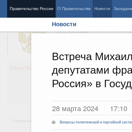
Правительство России
О Правительстве
Новости
Заседан
Новости
Председатель Правительства
М
Вице-премьеры
М
Встреча Михаил
депутатами фра
Демография
Занято
Работа Правительства
Здоровье
Технол
Образование
Эконом
Россия» в Госу
Культура
Финан
Общество
Социал
Государство
28 марта 2024
17:10
Стратегии
Государственные программы
Национальн
Вопросы политической и партийной сист