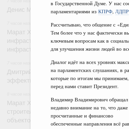
7 часов назад
,
Общие вопросы промышленной политики
в Государственной Думе. У нас со
Денис Мантуров посетил Ярославскую о
парламентариями из
КПРФ
,
ЛДПР
7 часов назад
,
Бюджеты субъектов Федерации. Межбюдже
Рассчитываю, что общение с «Един
Марат Хуснуллин: 15 объектов спортивн
Тем более что у нас фактически в
инфраструктуры построили и обновили б
ключевым вопросам как в социальн
для улучшения жизни людей во вс
инфраструктурным кредитам
Диалог идёт на всех уровнях мак
7 часов назад
,
Развитие сельских территорий
на парламентских слушаниях, в р
Дмитрий Патрушев: Синхронизация госп
которые по итогам мы принимаем,
эффективность поддержки сельских тер
перед нами ставит Президент.
8 часов назад
,
Экономика городов. Городская среда
Владимир Владимирович обращал
Марат Хуснуллин: «Единый заказчик» з
недавно внимание на то, что даже
строительство и реконструкцию более 3
просчитанные и финансово
объектов
обеспеченные направления всё ра