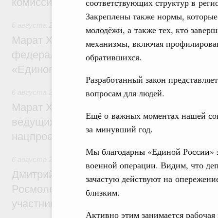
комиссии по промышленности
соответствующих структур в регио
Закреплены также нормы, которые
6 августа 2026
,
Регулирование в сфере строительства
молодёжи, а также тех, кто заве
Марат Хуснуллин: Более 130 социальных
механизмы, включая профилирован
федерального значения построено под к
обратившихся.
«Единого заказчика»
Разработанный закон представляе
вопросам для людей.
6 августа 2026
,
Национальный проект «Инфраструктура д
Марат Хуснуллин: Порядка 200 дорожных
Ещё о важных моментах нашей со
ведущих к спортивным объектам, обновят
за минувший год.
нацпроекту «Инфраструктура для жизни
Мы благодарны «Единой России» з
6 августа 2026
,
Молодёжная политика
военной операции. Видим, что деп
Дмитрий Чернышенко, Сергей Кравцов и
зачастую действуют на опережени
Росмолодёжи Григорий Гуров поприветс
близким.
участников проекта «Кольцо открытий»
Активно этим занимается рабочая 