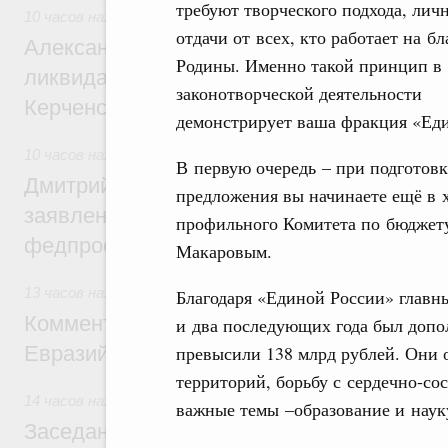
требуют творческого подхода, лич
10 часов назад
,
Чрезвычайные ситуации и ликвидация их п
отдачи от всех, кто работает на бл
Александр Козлов провёл заседание пра
Родины. Именно такой принцип в
ликвидации последствий чрезвычайной с
законотворческой деятельности
Керченском проливе
демонстрирует ваша фракция «Еди
10 часов назад
,
Среднее профессиональное образование
В первую очередь – при подготов
Дмитрий Чернышенко: Установлен рекорд
предложения вы начинаете ещё в х
заявлений от абитуриентов колледжей и
профильного Комитета по бюджету
федпроекта «Профессионалитет»
Макаровым.
13 часов назад
,
Евразийский экономический союз. Интегра
Благодаря «Единой России» глав
Комментарий Алексея Оверчука по итога
и два последующих года был доп
Евразийского межправительственного со
превысили 138 млрд рублей. Они 
территорий, борьбу с сердечно-со
14 часов назад
,
Евразийский экономический союз. Интегра
важные темы –образование и наук
Заседание Евразийского межправительст