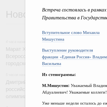
Встреча состоялась в рамках
Новости
Правительства в Государстве
Вступительное слово Михаила
Мишустина
4 часа назад
,
Экономика городов. Городская среда
Марат Хуснуллин провёл заседание ком
Выступление руководителя
Всероссийского конкурса лучших проект
фракции «Единая Россия» Владим
городской среды
Васильева
Из стенограммы:
5 часов назад
,
Отрасль информационных технологий
Дмитрий Чернышенко и Сергей Кравцов 
М.Мишустин:
Уважаемый Влади
российскую сборную с победой на Межд
Абдуалиевич! Уважаемые коллеги!
олимпиаде по искусственному интеллект
Уже меньше недели осталось до еж