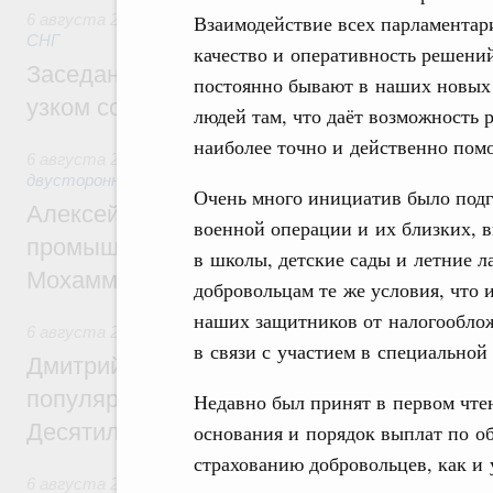
6 августа 2026
,
Евразийский экономический союз. Интегр
Взаимодействие всех парламентар
СНГ
качество и оперативность решени
Заседание Евразийского межправительст
постоянно бывают в наших новых 
узком составе
людей там, что даёт возможность 
наиболее точно и действенно пом
6 августа 2026
,
Экономические отношения с зарубежными 
двусторонней основе
Очень много инициатив было подг
Алексей Оверчук провёл рабочую встреч
военной операции и их близких, 
промышленности, недропользования и т
в школы, детские сады и летние л
Мохаммадом Атабаком
добровольцам те же условия, что
наших защитников от налогооблож
6 августа 2026
,
Внутренний и въездной туризм
в связи с участием в специальной
Дмитрий Чернышенко: Порядка 110 марш
популярного туризма в 35 регионах созд
Недавно был принят в первом чте
Десятилетия науки и технологий
основания и порядок выплат по о
страхованию добровольцев, как и
6 августа 2026
,
Экономические и гуманитарные отношения