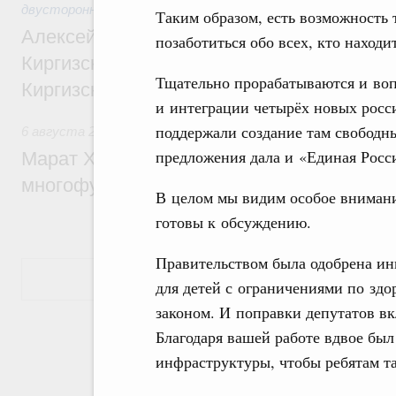
двусторонней основе
Таким образом, есть возможность 
Алексей Оверчук принял участие в работе
позаботиться обо всех, кто находи
Киргизского экономического форума и XII
Тщательно прорабатываются и во
Киргизской межрегиональной конференц
и интеграции четырёх новых росс
поддержали создание там свободн
6 августа 2026
,
Дорожное хозяйство
предложения дала и «Единая Росс
Марат Хуснуллин: На двух скоростных т
многофункциональные зоны дорожного с
В целом мы видим особое внимани
готовы к обсуждению.
Правительством была одобрена и
Показать еще
для детей с ограничениями по здо
законом. И поправки депутатов в
Благодаря вашей работе вдвое был
инфраструктуры, чтобы ребятам т