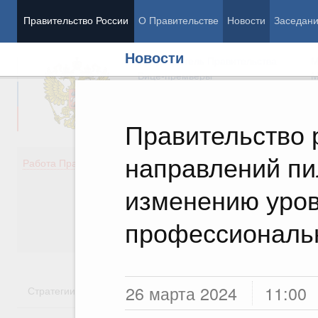
Правительство России
О Правительстве
Новости
Заседан
Новости
Председатель Правительства
М
Вице-премьеры
М
Правительство 
направлений пи
Демография
Занято
Работа Правительства
Здоровье
Технол
Образование
Эконом
изменению уро
Культура
Финан
Общество
Социал
профессиональ
Государство
26 марта 2024
11:00
Стратегии
Государственные программы
Национальн