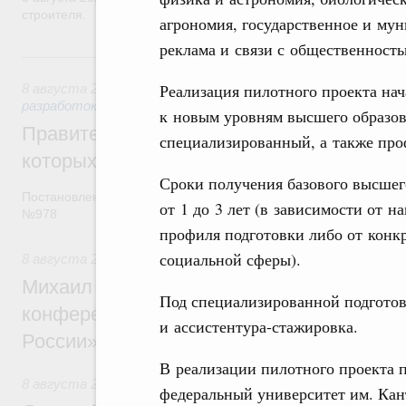
строителя.
агрономия, государственное и му
реклама и связи с общественность
8 августа, суббота
Реализация пилотного проекта нача
8 августа 2026
,
Государственная политика в сфере научны
разработок
к новым уровням высшего образов
Правительство расширило перечень пре
специализированный, а также про
которых освобождаются от НДФЛ
Сроки получения базового высшего
Постановление от 5 августа 2026 года
от 1 до 3 лет (в зависимости от 
№978
профиля подготовки либо от конк
социальной сферы).
8 августа 2026
,
Отрасль информационных технологий
Михаил Мишустин дал поручения по итог
Под специализированной подготов
конференции «Цифровая индустрия пр
и ассистентура-стажировка.
России»
В реализации пилотного проекта 
8 августа 2026
,
Спорт высших достижений и массовый сп
федеральный университет им. Кан