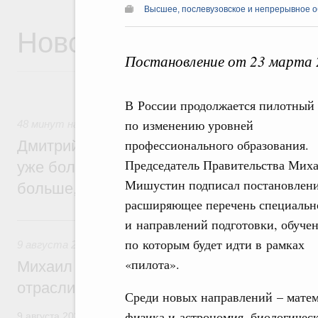
Высшее, послевузовское и непрерывное 
Новости
Постановление от 23 марта 
В России продолжается пилотный
по изменению уровней
48 минут назад
,
Среднее профессиональное образование
профессионального образования.
Дмитрий Чернышенко: В колледжи и тех
Председатель Правительства Мих
уже более 3,2 млн заявлений – примерно
Мишустин подписал постановлени
больше, чем за аналогичный период про
расширяющее перечень специальн
Вчера
и направлений подготовки, обуче
по которым будет идти в рамках
9 августа 2026
,
Регулирование в сфере строительства
«пилота».
Михаил Мишустин поздравил работников
отрасли с профессиональным празднико
Среди новых направлений – мате
физика и астрономия, биологичес
9 августа 2026 года отмечается профессиональный праздник –