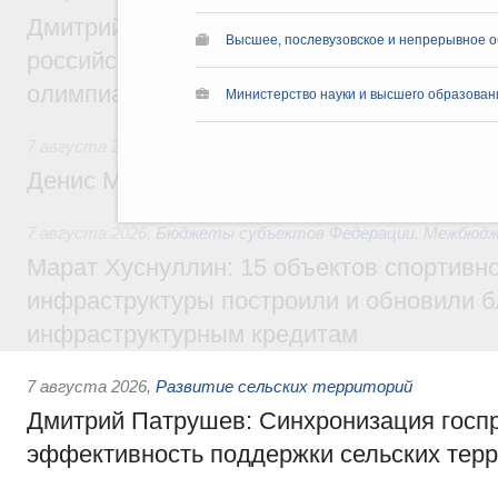
Дмитрий Чернышенко и Сергей Кравцов 
Высшее, послевузовское и непрерывное 
российскую сборную с победой на Межд
олимпиаде по искусственному интеллект
Министерство науки и высшего образован
7 августа 2026
,
Общие вопросы промышленной политики
Денис Мантуров посетил Ярославскую о
7 августа 2026
,
Бюджеты субъектов Федерации. Межбюд
Марат Хуснуллин: 15 объектов спортивн
инфраструктуры построили и обновили б
инфраструктурным кредитам
7 августа 2026
,
Развитие сельских территорий
Дмитрий Патрушев: Синхронизация госп
эффективность поддержки сельских тер