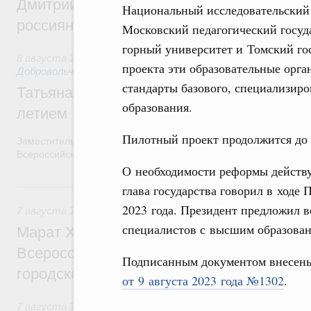
Дмитрий Чернышенко и Михаил Дегтярёв
Национальный исследовательский
россиян с Днём физкультурника
Московский педагогический госуд
горный университет и Томский го
8 августа 2026
,
Социальные инновации. Некоммерческие ор
проекта эти образовательные орг
Добровольчество и волонтёрство. Благотворительност
стандарты базового, специализир
Татьяна Голикова поздравила волонтёров
образования.
летием
Пилотный проект продолжится до к
Заместитель Председателя Правительства Татьяна Голикова п
Всероссийского общественного движения «Волонтёры-медики»
О необходимости реформы действ
7 августа, пятница
глава государства говорил в ход
2023 года. Президент предложил в
7 августа 2026
,
Экономика городов. Городская среда
специалистов с высшим образован
Марат Хуснуллин провёл заседание ком
Всероссийского конкурса лучших проект
Подписанным документом внесен
городской среды
от 9 августа 2023 года №1302
.
7 августа 2026
,
Отрасль информационных технологий