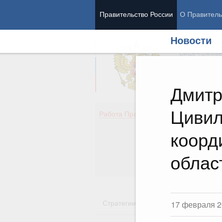
Правительство России
О Правитель
Новости
Председател
Вице-премь
Дмитр
Цивил
Де
Работа Правительства
Здо
Обр
коорд
Кул
Об
облас
Гос
Стратегии
Государственные пр
17 февраля 