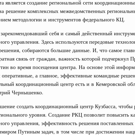
а является создание региональной сети координационны
17 февраля 2024
Вчера
на решение комплексных межведомственных региональны
31
нием методологии и инструментов федерального КЦ.
политики
е Правительственной комиссии по
С помощь
о зарекомендовавший себя и самый действенный инструм
осуществ
ного управления. Здесь используются передовые техноло
Для поиск
тельства
сервисо
ешения, собираются большие данные. И, что самое глав
иальных объектов федерального значения
ратная связь от граждан, важность которой подчеркнул П
о заказчика»
Выбра
тин во время посещения центра. На основе этой инфор
пери
труктура для жизни»
 оперативные, а главное, эффективные командные решен
орожных участков, ведущих к спортивным
Архи
льный координационный центр есть и в Кемеровской обл
о нацпроекту «Инфраструктура для жизни»
трий Чернышенко.
вцов и руководитель Росмолодёжи Григорий
шение создать координационный центр Кузбасса, чтобы
Подпи
ов проекта «Кольцо открытий»
ионального уровня. Создание РКЦ позволит повысить к
Ежеднев
нного управления, эффективность решения поставленных
юз. Интеграция на пространстве СНГ
имиром Путиным задач, в том числе при достижении на
тельственного совета в узком составе
Email