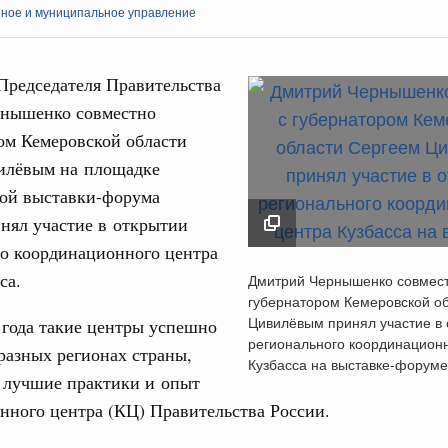
нное и муниципальное управление
Председателя Правительства
нышенко совместно
ом Кемеровской области
Кален
илёвым на площадке
 Интеграция на пространстве СНГ
ой выставки-форума
о итогам заседания Евразийского
ПН
нял участие в открытии
го координационного центра
 Интеграция на пространстве СНГ
Дмитрий Чернышенк
сса.
Дмитрий Чернышенко совмест
ительственного совета в расширенном
совместно с губерна
губернатором Кемеровской о
3
Кемеровской област
Цивилёвым принял участие в 
 года такие центры успешно
Цивилёвым принял у
едания актуальные задачи углубления интеграции, в том
регионального координационн
разных регионах страны,
10
нствование кооперации в области таможенного
открытии региональн
Кузбасса на выставке-форуме
и администрирования, развитие электронной торговли,
 лучшие практики и опыт
координационного ц
родовольственной безопасности, цифровизация грузовых
17
нного центра (КЦ) Правительства России.
Кузбасса на выставк
ых перевозок, формирование общего финансового
«Россия»
24