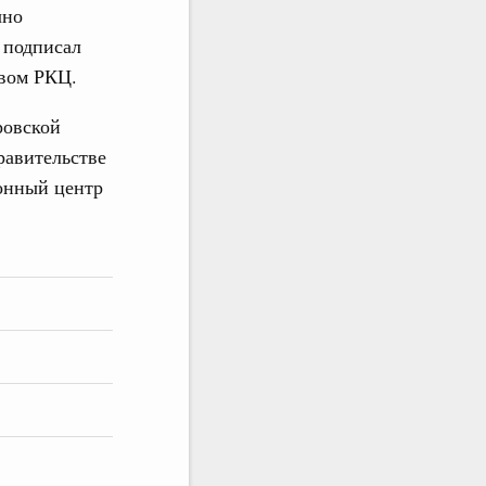
чно
 подписал
овом РКЦ.
ровской
равительстве
онный центр