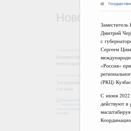
Государстве
Новости
Заместитель 
Дмитрий Чер
с губернатор
Сергеем Цив
2 часа назад
,
Евразийский экономический союз.
международн
Комментарий Алексея Оверчука п
межправительственного совета
«Россия» при
регионально
4 часа назад
,
Евразийский экономический союз.
(РКЦ) Кузба
Заседание Евразийского межправ
составе
С июня 2022
В повестке зас
действуют в 
числе соверше
регулирования 
масштабируя
обеспечение п
Координацио
железнодорожн
рынка.