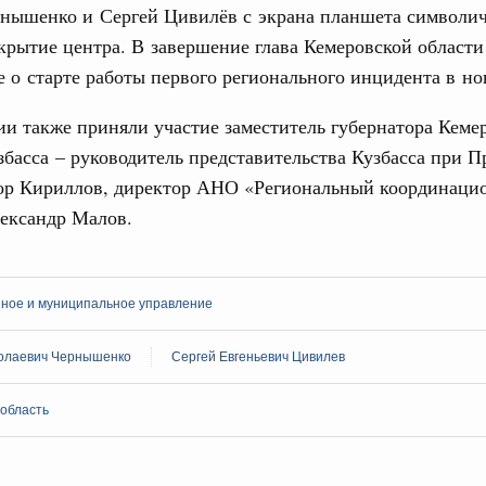
нышенко и Сергей Цивилёв с экрана планшета символи
 августа, среда
крытие центра. В завершение глава Кемеровской области
 о старте работы первого регионального инцидента в н
тво
 объектов ЖКХ обновлено в России при участии
и также приняли участие заместитель губернатора Кеме
збасса – руководитель представительства Кузбасса при П
орий. ОЭЗ. ТОР. Моногорода
ор Кириллов, директор АНО «Региональный координаци
е по реализации проектов института
лександр Малов.
льном округе
 фестиваль молодёжи сформировал целое
нное и муниципальное управление
 на себя ответственность за будущее
труктура для жизни»
олаевич Чернышенко
Сергей Евгеньевич Цивилев
даний на юге России вырос почти на треть
 область
ровая система. Недвижимость. Оценочная деятельность
равкомиссии в управление «ДОМ.РФ»
регионах