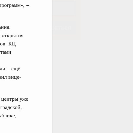
программ», –
ания.
Подписаться
и открытия
нов. КЦ
ктами
ли – ещё
Подписаться
вил вице-
е центры уже
градской,
ублике,