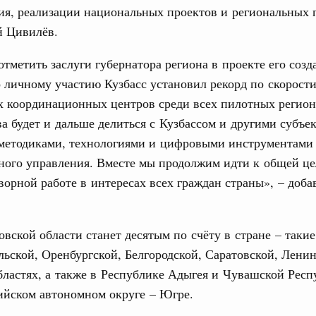
ия, реализации национальных проектов и региональных 
рубежными странами (кроме СНГ) на двусторонней основе
й Цивилёв.
 встречу с Министром промышленности,
рана Мохаммадом Атабаком
отметить заслуги губернатора региона в проекте его созд
о личному участию Кузбасс установил рекорд по скорост
Email
0 маршрутов научно-популярного туризма в
х координационных центров среди всех пилотных регио
ятилетия науки и технологий
а будет и дальше делиться с Кузбассом и другими субъе
методиками, технологиями и цифровыми инструментами
 отношения со странами СНГ на двусторонней основе
 работе VIII Российско-Киргизского
ного управления. Вместе мы продолжим идти к общей це
сийско-Киргизской межрегиональной
ворной работе в интересах всех граждан страны», – доба
вской области станет десятым по счёту в стране – таки
тных трассах открылись
жного сервиса
льской, Оренбургской, Белгородской, Саратовской, Ленин
ластях, а также в Республике Адыгея и Чувашской Респ
овации
йском автономном округе – Югре.
о итогам стратегической сессии о
вления научно-технологическим развитием