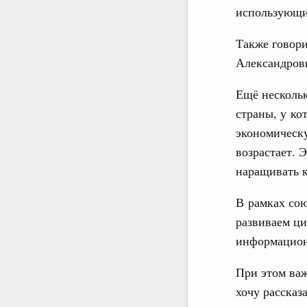
использующи
Также говори
Александро
Ещё нескольк
страны, у ко
экономическу
возрастает. 
наращивать к
В рамках сою
развиваем ц
информацион
При этом важ
хочу рассказа