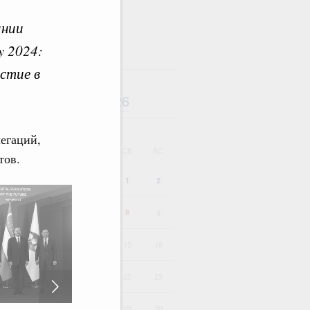
ании
y 2024:
стие в
Август
2026
дарь
егаций,
ВТ
СР
ЧТ
ПТ
СБ
ВС
тов.
1
2
4
5
6
7
8
9
11
12
13
14
15
16
18
19
20
21
22
23
25
26
27
28
29
30