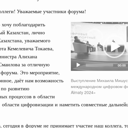
 во встрече Президента Киргизии Садыра
участников заседания Евразийского
оллеги! Уважаемые участники форума!
 хочу поблагодарить
августа, четверг
Video
ый Казахстан, лично
Player
политики
азахстана, уважаемого
е Правительственной комиссии по
та Кемелевича Токаева,
инистра Алихана
тельства
Смаилова за отличную
иальных объектов федерального значения
00:00
 форума. Это мероприятие,
о заказчика»
нное, даёт нам возможность
Выступление Михаила Мишус
труктура для жизни»
международном цифровом фор
 по развитию
орожных участков, ведущих к спортивным
Almaty 2024»
ных процессов в области
о нацпроекту «Инфраструктура для жизни»
в области цифровизации и наметить совместные дальней
вцов и руководитель Росмолодёжи Григорий
ов проекта «Кольцо открытий»
 сегодня в форуме не принимает участие наш коллега, 