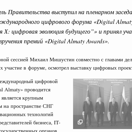
ль Правительства выступил на пленарном засед
ждународного цифрового форума «Digital Almat
 Х: цифровая эволюция будущего”» и принял уча
вручения премий «Digital Almaty Awards».
Кален
ские организации. Добровольчество и волонтёрство.
рной сессией Михаил Мишустин совместно с главами дел
онтёров-медиков с 10-летием
ПН
 участие в форуме, осмотрел выставку цифровых проек
а Татьяна Голикова поздравила участников
 «Волонтёры-медики» с 10-летним юбилеем.
еждународный цифровой
al Almaty» проводится
Вчера
3
и является крупным
реда
10
м на пространстве СНГ
ие комиссии Всероссийского конкурса лучших
овационных технологий
ды
17
редставителей бизнеса, IT-
ологий
государственных органов,
24