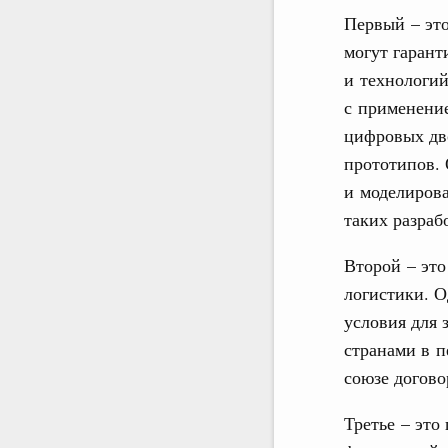
Первый – это
могут гарант
и технологи
с применение
цифровых дво
прототипов.
и моделиров
таких разраб
Второй – это
логистики. 
условия для
странами в п
союзе догово
Третье – это