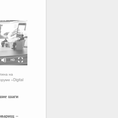
HD
SD
HD
тина на
уме «Digital
шие шаги
товарищ –