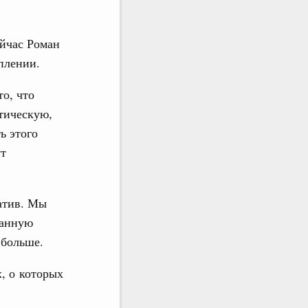
ейчас Роман
плении.
то, что
тическую,
ь этого
ут
.
атив. Мы
ванную
 больше.
, о которых