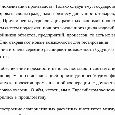
 локализация производств. Только следуя ему, государств
ировать своим гражданам и бизнесу доступность товаров
й. Причём реиндустриализация развитых экономик проис
м систем поддержки полного жизненного цикла изделий
йников объектов, предприятий, процессов, то есть их 
 Они открывают новые возможности для тестирования
ания и очень серьёзно расширяют возможности будущего
оток.
 обеспечение надёжности цепочек поставок и соответст
Одновременно с локализацией производств необходимо ф
 запуска проектов промышленной кооперации, с дружест
ервую очередь. О чём, кстати, мы в Евразийском эконом
рились в прошлом году.
 построение альтернативных расчётных институтов межд