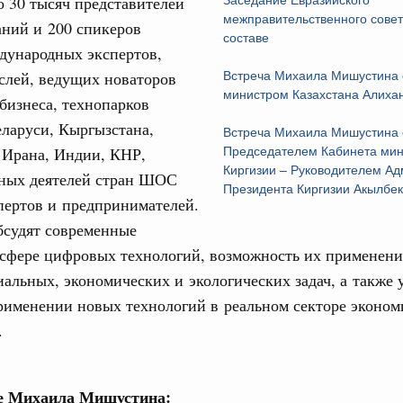
о 30 тысяч представителей
Заседание Евразийского
2 февраля 2024
межправительственного совет
аний и 200 спикеров
азование
составе
дународных экспертов,
 рекорд по числу заявлений от абитуриентов
екта «Профессионалитет»
слей, ведущих новаторов
Встреча Михаила Мишустина 
министром Казахстана Алих
 бизнеса, технопарков
юз. Интеграция на пространстве СНГ
Email
еларуси, Кыргызстана,
о итогам заседания Евразийского
Встреча Михаила Мишустина 
 Ирана, Индии, КНР,
Председателем Кабинета мин
Киргизии – Руководителем А
нных деятелей стран ШОС
юз. Интеграция на пространстве СНГ
Президента Киргизии Акылб
пертов и предпринимателей.
ительственного совета в расширенном
бсудят современные
 сфере цифровых технологий, возможность их применени
едания актуальные задачи углубления интеграции, в том
нствование кооперации в области таможенного
альных, экономических и экологических задач, а также
и администрирования, развитие электронной торговли,
рименении новых технологий в реальном секторе эконом
родовольственной безопасности, цифровизация грузовых
ых перевозок, формирование общего финансового
.
юз. Интеграция на пространстве СНГ
е Михаила Мишустина: