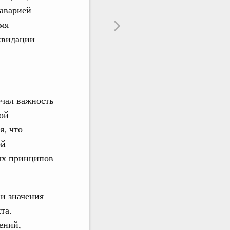
аварией
мя
иквидации
чал важность
ой
я, что
ой
ных принципов
и значения
та.
ений,