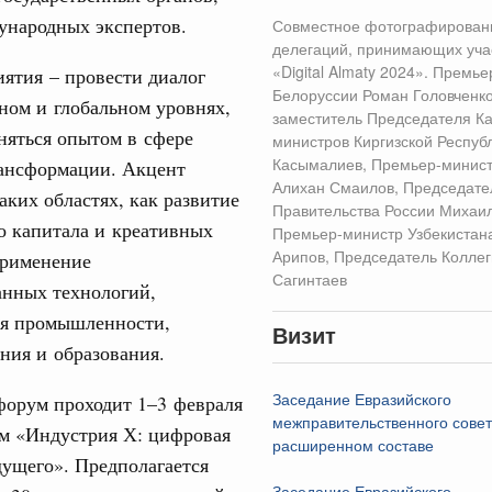
авцов поздравили российскую сборную с
Совместное
народных экспертов.
Совместное фотографировани
иаде по искусственному интеллекту
фотографирование г
делегаций, принимающих уча
31
делегаций, принима
«Digital Almaty 2024». Премь
ятия – провести диалог
политики
участие в форуме «Di
Белоруссии Роман Головченк
скую область
ном и глобальном уровнях,
С помощь
Almaty 2024». Премь
заместитель Председателя К
няться опытом в сфере
осуществ
министров Киргизской Респуб
министр Белоруссии
и. Межбюджетные отношения
Для поиск
Касымалиев, Премьер-минист
ансформации. Акцент
Головченко, Первый
ортивной инфраструктуры построили и
сервисо
Алихан Смаилов, Председате
заместитель Предсе
таких областях, как развитие
урным кредитам
Правительства России Михаи
Кабинета министров
о капитала и креативных
Выбра
Премьер-министр Узбекистан
Киргизской Республи
пери
Арипов, Председатель Колле
применение
Адылбек Касымалиев
ия госпрограмм повысит эффективность
Сагинтаев
анных технологий,
Премьер-министр Ка
Архи
Алихан Смаилов,
я промышленности,
Визит
реда
Председатель Прави
ния и образования.
ик» завершил строительство и реконструкцию
России Михаил Мишу
Подпи
Премьер-министр Уз
форум проходит 1–3 февраля
Заседание Евразийского
Абдулла Арипов,
межправительственного совет
ем «Индустрия Х: цифровая
идация их последствий
Ежеднев
Председатель Колле
расширенном составе
ние правкомиссии по ликвидации последствий
ущего». Предполагается
Бакытжан Сагинтаев
Email
ском проливе