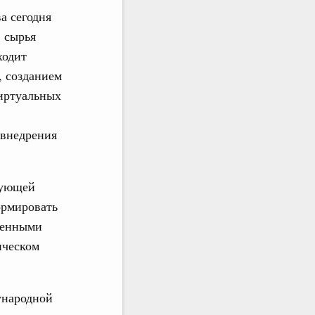
а сегодня
, сырья
ходит
, созданием
виртуальных
 внедрения
вующей
ормировать
венными
ическом
ународной