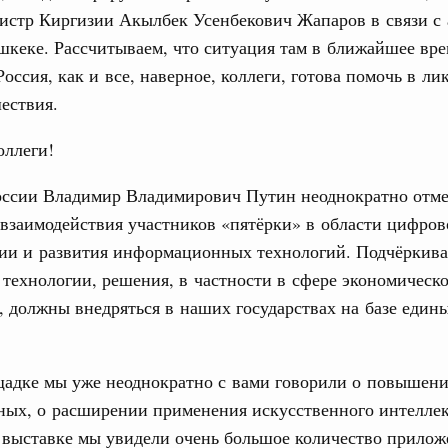
истр Киргизии Акылбек Усенбекович Жапаров в связи с 
юз. Интеграция на пространстве СНГ
тельственного совета в узком составе
кеке. Рассчитываем, что ситуация там в ближайшее вре
Россия, как и все, наверное, коллеги, готова помочь в л
рубежными странами (кроме СНГ) на двусторонней основе
ествия.
 встречу с Министром промышленности,
рана Мохаммадом Атабаком
оллеги!
оссии Владимир Владимирович Путин неоднократно отме
0 маршрутов научно-популярного туризма в
ятилетия науки и технологий
взаимодействия участников «пятёрки» в области цифров
ии и развития информационных технологий. Подчёркива
 отношения со странами СНГ на двусторонней основе
технологии, решения, в частности в сфере экономическ
 работе VIII Российско-Киргизского
сийско-Киргизской межрегиональной
, должны внедряться в наших государствах на базе еди
1
щадке мы уже неоднократно с вами говорили о повышени
ных, о расширении применения искусственного интеллек
Показать еще
 выставке мы увидели очень большое количество прилож