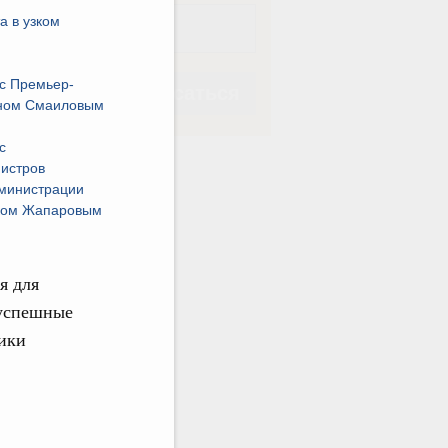
а в узком
с Премьер-
Подписаться
аном Смаиловым
с
истров
дминистрации
еком Жапаровым
Подписаться
я для
 успешные
ики