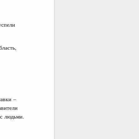
успели
бласть,
тавки –
авители
 с людьми.