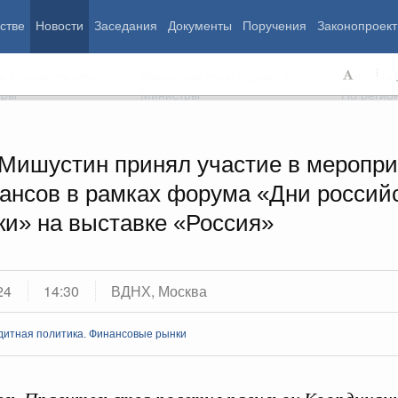
стве
Новости
Заседания
Документы
Поручения
Законопроект
ь Правительства
Министерства и ведомства
Советы и
еры
Министры
По регио
Мишустин принял участие в меропри
ансов в рамках форума «Дни россий
мография
Занятость и труд
Экология
ки» на выставке «Россия»
ровье
Технологическое развитие
Жильё и горо
азование
Экономика. Регулирование
Транспорт и с
ьтура
Финансы
Энергетика
щество
Социальные услуги
Промышленно
24
14:30
ВДНХ, Москва
ударство
Сельское хоз
дитная политика. Финансовые рынки
ограммы
Национальные проекты