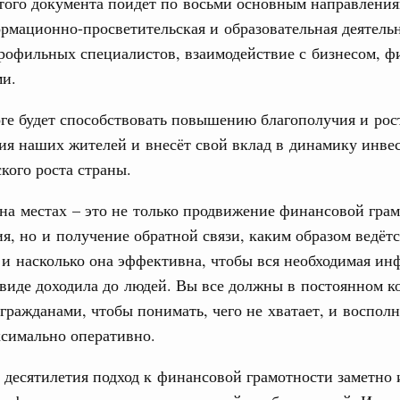
того документа пойдёт по восьми основным направления
ервисов «жизненные ситуации» дополнены
рмационно-просветительская и образовательная деятельн
профильных специалистов, взаимодействие с бизнесом, 
ассовый спорт
ми.
деля спорта впервые пройдут в рамках
ржава»
оге будет способствовать повышению благополучия и рос
ия наших жителей и внесёт свой вклад в динамику инве
индустрии гостеприимства в Российской
кого роста страны.
на местах – это не только продвижение финансовой грам
 совещания Михаил Мишустин ознакомился с
проектов развития внутреннего туризма.
я, но и получение обратной связи, каким образом ведётс
 и насколько она эффективна, чтобы вся необходимая и
виде доходила до людей. Вы все должны в постоянном к
густа, понедельник
 гражданами, чтобы понимать, чего не хватает, и воспол
ли. Защита прав потребителей
ксимально оперативно.
таб по развитию цифровых платформ
 десятилетия подход к финансовой грамотности заметно 
66-р
1