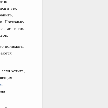
отно
ься в тех
ранить,
о. Поскольку
лагает в том
ктов.
но понимать,
ваются
 если хотите,
ияющих
ия
ена