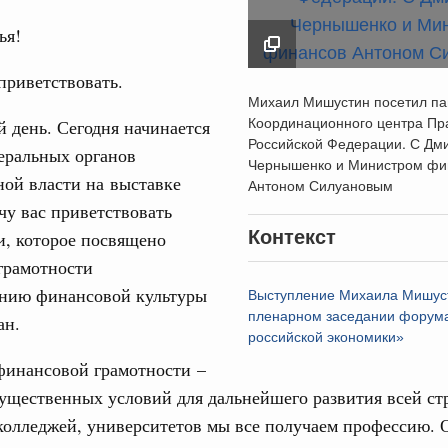
дительности труда
ья!
ограмма Спортивных игр ВЭФ-2026
 приветствовать.
Михаил Мишустин по
Михаил Мишустин посетил па
павильон Координац
ческое благополучие»
Координационного центра Пр
 день. Сегодня начинается
Email
финансирования Омской области в рамках
центра Правительст
Российской Федерации. С Дм
еральных органов
оздух»
Российской Федерац
Чернышенко и Министром фи
ой власти на выставке
Дмитрием Чернышен
Антоном Силуановым
067-р
Министром финансов
чу вас приветствовать
Силуановым
Контекст
и, которое посвящено
16 января 2024
флот для Северного морского пути будет
грамотности
нию финансовой культуры
Выступление Михаила Мишус
пленарном заседании форум
ан.
ренции
российской экономики»
неральным директором АНО «Агентство
инансовой грамотности –
одвижению новых проектов» Светланой
существенных условий для дальнейшего развития всей ст
колледжей, университетов мы все получаем профессию. 
лючевые направления работы АСИ в контексте
иональных целей развития, в том числе реализация