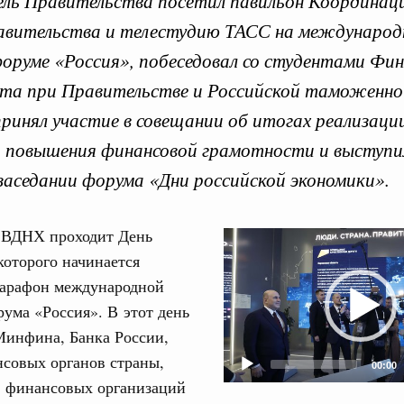
ль Правительства посетил павильон Координац
авительства и телестудию ТАСС на международ
оруме «Россия», побеседовал со студентами Фин
ета при Правительстве и Российской таможенно
принял участие в совещании об итогах реализаци
Кален
 повышения финансовой грамотности и выступи
 августа, среда
заседании форума «Дни российской экономики».
тво
ПН
 объектов ЖКХ обновлено в России при участии
а ВДНХ проходит День
Video
которого начинается
Player
орий. ОЭЗ. ТОР. Моногорода
3
марафон международной
е по реализации проектов института
льном округе
ума «Россия». В этот день
10
Минфина, Банка России,
совых органов страны,
17
 фестиваль молодёжи сформировал целое
00:00
 на себя ответственность за будущее
и финансовых организаций
24