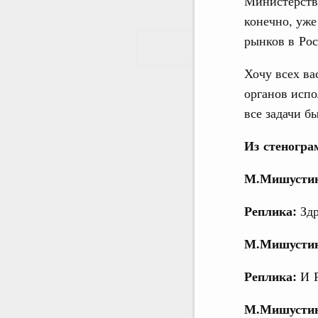
Министерство
конечно, уже
рынков в Рос
Хочу всех ва
органов испо
все задачи 
Из стеногра
М.Мишусти
Реплика:
Здр
М.Мишусти
Реплика:
И 
М.Мишусти