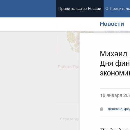
Правительство России
О Правитель
Новости
Председател
Вице-премь
Михаил 
Дня фин
Де
Работа Правительства
экономи
Здо
Обр
Кул
Об
16 января 20
Гос
Денежно-кре
Стратегии
Государственные пр