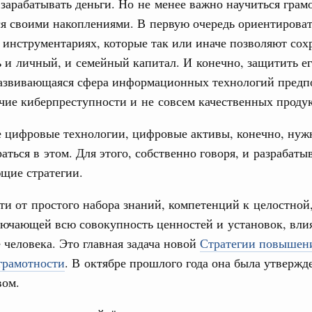
зарабатывать деньги. Но не менее важно научиться грам
учшению инвестиционного климата, разработка
я своими накоплениями. В первую очередь ориентироват
дарта общественного капитала, развитие креативной
же речь шла о проектах в сферах демографии и
инструментариях, которые так или иначе позволяют сох
ельно обсуждались вопросы сотрудничества со странами
и личный, и семейный капитал. И конечно, защитить ег
азвивающаяся сфера информационных технологий предпо
августа, вторник
чие киберпреступности и не совсем качественных проду
 цифровые технологии, цифровые активы, конечно, нуж
убернатором Мурманской области Андреем
аться в этом. Для этого, собственно говоря, и разрабаты
щие стратегии.
ного комплекса
ю встречу с губернатором Ленинградской
и от простого набора знаний, компетенций к целостной,
ключающей всю совокупность ценностей и установок, вл
тво
 человека. Это главная задача новой
Стратегии повышен
едеральном округе качество коммунальных
грамотности
. В октябре прошлого года она была утвержд
6 тысяч человек
вом.
ные услуги