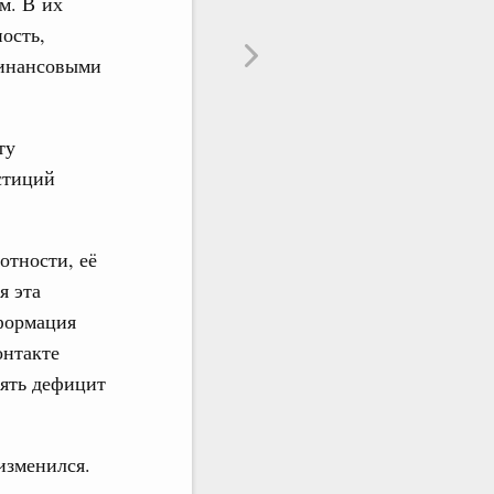
м. В их
ость,
финансовыми
ту
стиций
отности, её
я эта
нформация
онтакте
нять дефицит
изменился.