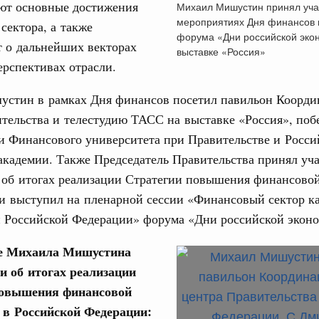
ют основные достижения
Михаил Мишустин принял уча
труктура для жизни»
мероприятиях Дня финансов 
сектора, а также
даний на юге России вырос почти на треть
31
форума «Дни российской эко
т о дальнейших векторах
выставке «Россия»
ровая система. Недвижимость. Оценочная деятельность
ерспективах отрасли.
С помощь
равкомиссии в управление «ДОМ.РФ»
осуществ
регионах
стин в рамках Дня финансов посетил павильон Коорди
Для поиск
сервисо
тельства и телестудию ТАСС на выставке «Россия», поб
и Финансового университета при Правительстве и Росси
туризм в России вырос на 4,3%, въездной –
Выбра
кадемии. Также Председатель Правительства принял уч
пери
 об итогах реализации Стратегии повышения финансово
оплива
Архи
и выступил на пленарной сессии «Финансовый сектор ка
ие по ситуации на топливном рынке
и Российской Федерации» форума «Дни российской экон
ья
ы комплексного развития территорий в
е Михаила Мишустина
Подпи
ализованы в городах ДНР
и об итогах реализации
Ежеднев
повышения финансовой
руда и поддержки занятости
о итогам стратегической сессии,
 в Российской Федерации:
Email