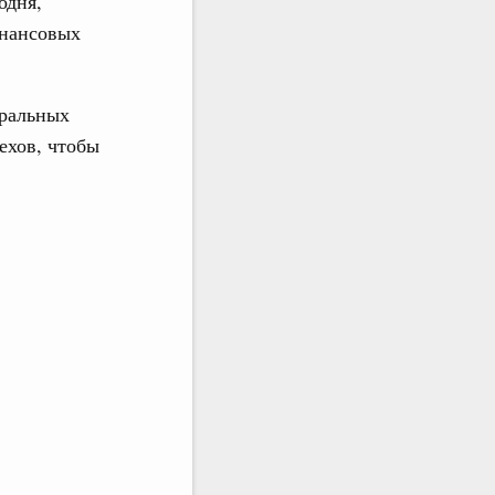
одня,
инансовых
еральных
ехов, чтобы