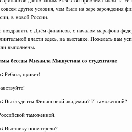
 финансов давно занимается этой проблематикой. И сег
 совсем другие условия, чем были на заре зарождения ф
сии, в новой России.
Показать еще
с поздравить с Днём финансов, с началом марафона фед
лнительной власти здесь, на выставке. Пожелать вам усп
были выполнены.
ммы беседы Михаила Мишустина со студентами:
н:
Ребята, привет!
авствуйте!
н:
Вы студенты Финансовой академии? И таможенной?
Российской таможенной.
н:
Выставку посмотрели?