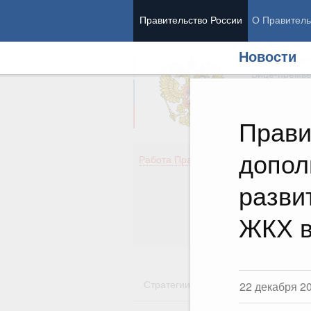
Правительство России
О Правитель
Новости
Председател
Вице-премь
Прави
допол
Де
Работа Правительства
Здо
Обр
разви
Кул
Об
ЖКХ в
Гос
Стратегии
Государственные пр
22 декабря 2