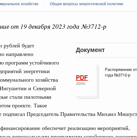
мунальное хозяйство
Общие вопросы энергетической политики
ие от 19 декабря 2023 года №3712-р
Кален
н рублей будет
Документ
но направлено
среда
ие комиссии Всероссийского конкурса лучших
ию программ устойчивого
ды
ПН
Распоряжение от
дприятий энергетики
года №3712-р
PDF
оммунального хозяйства
огий
282Kb
авцов поздравили российскую сборную с
, Ингушетии и Северной
иаде по искусственному интеллекту
3
орые стали пилотными
этом проекте. Такое
литики
10
е подписал Председатель Правительства Михаил Мишуст
скую область
17
 Межбюджетные отношения
 финансирование обеспечит реализацию мероприятий,
ортивной инфраструктуры построили и
нных региональными программами устойчивого экономич
24