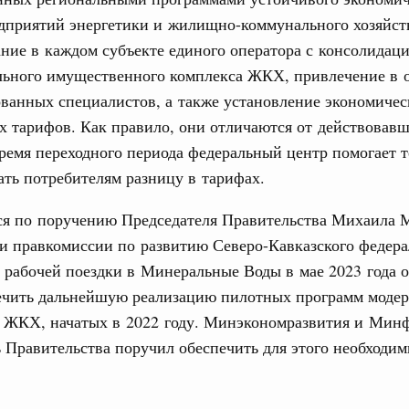
урным кредитам
дприятий энергетики и жилищно-коммунального хозяйст
31
ание в каждом субъекте единого оператора с консолидаци
ия госпрограмм повысит эффективность
льного имущественного комплекса ЖКХ, привлечение в 
С помощь
ванных специалистов, а также установление экономичес
осуществ
 тарифов. Как правило, они отличаются от действовавш
да
Для поиск
ик» завершил строительство и реконструкцию
сервисо
ремя переходного периода федеральный центр помогает 
ать потребителям разницу в тарифах.
Выбра
ация их последствий
пери
тся по поручению Председателя Правительства Михаила
ние правкомиссии по ликвидации последствий
и правкомиссии по развитию Северо-Кавказского федера
Архи
ском проливе
е рабочей поездки в Минеральные Воды в мае 2023 года 
ование
печить дальнейшую реализацию пилотных программ моде
 рекорд по числу заявлений от абитуриентов
и ЖКХ, начатых в 2022 году. Минэкономразвития и Мин
Подпи
екта «Профессионалитет»
 Правительства поручил обеспечить для этого необходи
. Интеграция на пространстве СНГ
Ежеднев
о итогам заседания Евразийского
Email