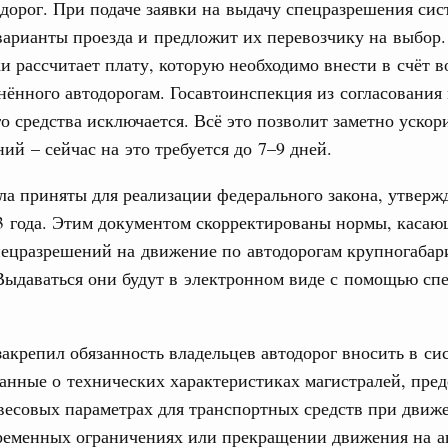
дорог. При подаче заявки на выдачу спецразрешения сис
тельственного совета в узком составе
арианты проезда и предложит их перевозчику на выбор.
31
бежными странами (кроме СНГ) на двусторонней основе
и рассчитает плату, которую необходимо внести в счёт 
 встречу с Министром промышленности,
нённого автодорогам. Госавтоинспекция из согласования
рана Мохаммадом Атабаком
С помощь
о средства исключается. Всё это позволит заметно ускор
осуществ
Для поиск
ий – сейчас на это требуется до 7–9 дней.
0 маршрутов научно-популярного туризма в
сервисо
ятилетия науки и технологий
а приняты для реализации федерального закона, утверж
Выбра
3 года. Этим документом скорректированы нормы, касаю
отношения со странами СНГ на двусторонней основе
пери
пецразрешений на движение по автодорогам крупногабар
 работе VIII Российско-Киргизского
Архи
сийско-Киргизской межрегиональной
Выдаваться они будут в электронном виде с помощью сп
закрепил обязанность владельцев автодорог вносить в си
Подпи
тных трассах открылись
анные о технических характеристиках магистралей, пре
жного сервиса
Ежеднев
есовых параметрах для транспортных средств при движ
вации
ременных ограничениях или прекращении движения на а
Email
о итогам стратегической сессии о