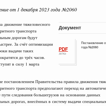
ние от 1 декабря 2023 года №2060
на движение тяжеловесного
Документ
ритного транспорта
Кален
льным дорогам будут
ства
Постановление о
ыстрее. За счёт оптимизации
иальных объектов федерального значения
года №2060
PDF
роки выдачи таких
о заказчика»
ПН
387Kb
ократятся до трёх часов.
ктура для жизни»
тупят в силу 1 марта
орожных участков, ведущих к спортивным
о нацпроекту «Инфраструктура для жизни»
3
е постановлением Правительства правила движения тяж
10
ритного транспорта предполагают переход на автоматич
вцов и руководитель Росмолодёжи Григорий
ов проекта «Кольцо открытий»
 пути следования большегрузов на основании данных
17
льных дорогах, внесённых в систему выдачи специальны
. Интеграция на пространстве СНГ
24