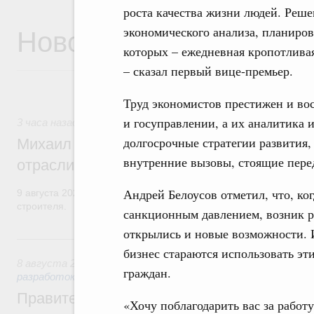
роста качества жизни людей. Реше
Новости
экономического анализа, планиров
которых – ежедневная кропотливая
– сказал первый вице-премьер.
Труд экономистов престижен и вос
и госуправлении, а их аналитика
3 часа назад
,
Регулирование в сфере строительства
долгосрочные стратегии развития,
Михаил Мишустин поздравил работников
внутренние вызовы, стоящие пере
отрасли с профессиональным празднико
Андрей Белоусов отметил, что, ко
9 августа 2026 года отмечается профессиональный праздник –
строителя.
санкционным давлением, возник р
открылись и новые возможности. 
Вчера
бизнес стараются использовать эт
8 августа 2026
,
Государственная политика в сфере научны
граждан.
разработок
Правительство расширило перечень пре
«Хочу поблагодарить вас за работ