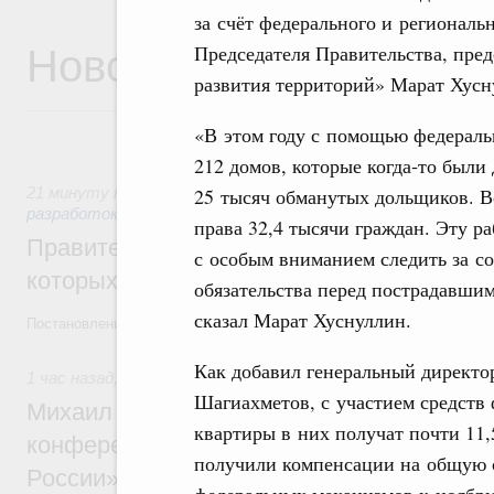
за счёт федерального и регионал
Новости
Председателя Правительства, пре
развития территорий» Марат Хусн
«В этом году с помощью федерал
212 домов, которые когда‑то были
25 тысяч обманутых дольщиков. Вс
21 минуту назад
,
Государственная политика в сфере науч
разработок
права 32,4 тысячи граждан. Эту р
Правительство расширило перечень пре
с особым вниманием следить за с
которых освобождаются от НДФЛ
обязательства перед пострадавш
сказал Марат Хуснуллин.
Постановление от 5 августа 2026 года №978
Как добавил генеральный директ
1 час назад
,
Отрасль информационных технологий
Шагиахметов, с участием средств
Михаил Мишустин дал поручения по итог
квартиры в них получат почти 11,
конференции «Цифровая индустрия пр
получили компенсации на общую с
России»
федеральных механизмов к ноябрю