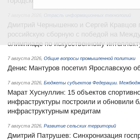
городской среды
7 августа 2026
,
Отрасль информационных технологий
Дмитрий Чернышенко и Сергей Кравцов 
российскую сборную с победой на Межд
олимпиаде по искусственному интеллект
7 августа 2026
,
Общие вопросы промышленной политики
Денис Мантуров посетил Ярославскую о
7 августа 2026
,
Бюджеты субъектов Федерации. Межбюд
Марат Хуснуллин: 15 объектов спортивн
инфраструктуры построили и обновили б
инфраструктурным кредитам
7 августа 2026
,
Развитие сельских территорий
Дмитрий Патрушев: Синхронизация госп