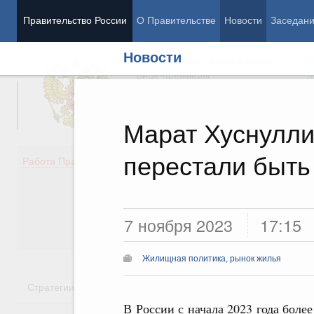
Правительство России
О Правительстве
Новости
Заседан
Новости
Председатель Правительства
М
Вице-премьеры
М
Марат Хуснулли
перестали быть
Демография
Занято
Работа Правительства
Здоровье
Технол
Образование
Эконом
Культура
Финан
Общество
Социал
7 ноября 2023
17:15
Государство
Жилищная политика, рынок жилья
Стратегии
Государственные программы
Национальн
В России с начала 2023 года боле