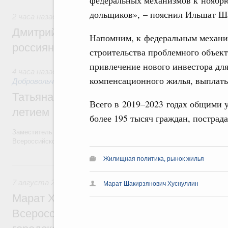
дольщиков», – пояснил Ильшат Ш
2 часа назад
,
Спорт высших достижений и массовый спор
Дмитрий Чернышенко и Михаил Дегтярёв
Напомним, к федеральным механи
россиян с Днём физкультурника
строительства проблемного объек
привлечение нового инвестора для
4 часа назад
,
Социальные инновации. Некоммерческие орган
компенсационного жилья, выплаты
Добровольчество и волонтёрство. Благотворительност
Татьяна Голикова поздравила волонтёров
Всего в 2019–2023 годах общими 
летием
более 195 тысяч граждан, пострад
Заместитель Председателя Правительства Татьяна Голикова поздра
Всероссийского общественного движения «Волонтёры-медики» с 10
Жилищная политика, рынок жилья
Вчера
7 августа 2026
,
Экономика городов. Городская среда
Марат Шакирзянович Хуснуллин
Марат Хуснуллин провёл заседание ком
Всероссийского конкурса лучших проект