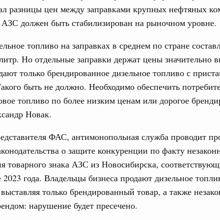
л разницы цен между заправками крупных нефтяных ко
рческие организации. Добровольчество и волонтёрство.
 АЗС должен быть стабилизирован на рыночном уровне.
31
онтёров-медиков с 10-летием
ельное топливо на заправках в среднем по стране состав
а Татьяна Голикова поздравила участников
С помощь
 литр. Но отдельные заправки держат цены значительно в
 «Волонтёры-медики» с 10-летним юбилеем.
осуществ
Для поиск
одают только брендированное дизельное топливо с приста
Вчера
сервисо
Такого быть не должно. Необходимо обеспечить потребит
реда
овое топливо по более низким ценам или дорогое бренди
Выбра
ие комиссии Всероссийского конкурса лучших
пери
ксандр Новак.
ды
Архи
редставителя ФАС, антимонопольная служба проводит пр
ологий
конодательства о защите конкуренции по факту незакон
авцов поздравили российскую сборную с
иаде по искусственному интеллекту
я товарного знака АЗС из Новосибирска, соответствующ
Подпи
е 2023 года. Владельцы бизнеса продают дизельное топли
политики
выставляя только брендированный товар, а также незак
скую область
Ежеднев
ендом: нарушение будет пресечено.
Email
и. Межбюджетные отношения