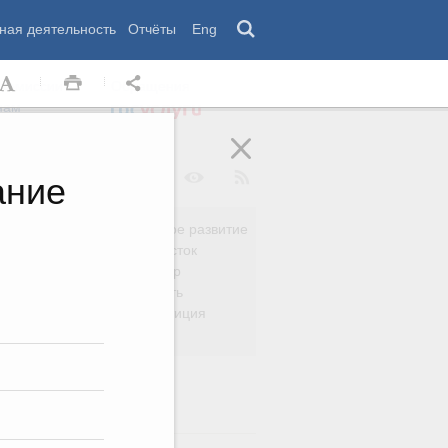
ная деятельность
Отчёты
Eng
 комиссии
Обращения
нам
ание
Региональное развитие
да
Дальний Восток
вязь
Россия и мир
Безопасность
сть
Право и юстиция
яйство