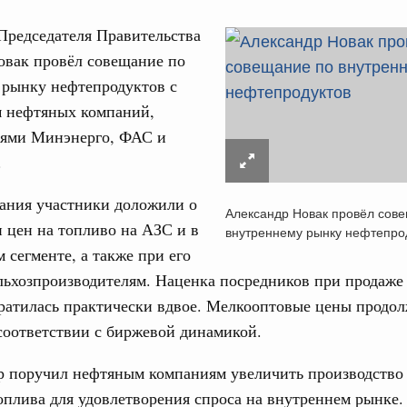
Председателя Правительства
овак провёл совещание по
 рынку нефтепродуктов с
м нефтяных компаний,
Кален
лями Минэнерго, ФАС и
ре научных исследований и разработок
.
нь премий, лауреаты которых освобождаются
ПН
щания участники доложили о
Александр Новак провёл сов
 цен на топливо на АЗС и в
внутреннему рынку нефтепро
978
 сегменте, а также при его
логий
льхозпроизводителям. Наценка посредников при продаже
3
по итогам XI конференции «Цифровая
кратилась практически вдвое. Мелкооптовые цены продо
»
10
соответствии с биржевой динамикой.
ссовый спорт
17
р поручил нефтяным компаниям увеличить производство
гтярёв поздравили россиян с Днём
оплива для удовлетворения спроса на внутреннем рынке.
24