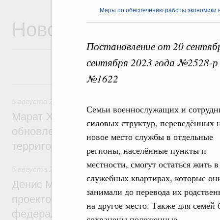
Меры по обеспечению работы экономики в
Новости
Постановление от 20 сентяб
сентября 2023 года №2528-р 
№1622
5 августа, среда
5 августа 2026
,
Жилищно-коммунальное хозяйство
Семьи военнослужащих и сотрудн
Марат Хуснуллин: Более 4,3 тыс. объек
силовых структур, переведённых 
обновлено в России при участии Фонда 
новое место службы в отдельные
территорий
регионы, населённые пункты и
местности, смогут остаться жить в
5 августа 2026
,
Инструменты развития территорий. ОЭЗ.
служебных квартирах, которые он
Денис Мантуров провёл совещание по р
занимали до перевода их родствен
проектов института кураторства в Ураль
на другое место. Также для семей 
федеральном округе
сохранены положенные