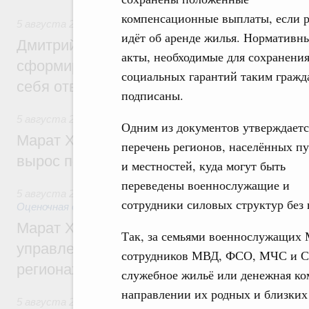
компенсационные выплаты, если р
5 августа 2026
,
Молодёжная политика
идёт об аренде жилья. Нормативн
Дмитрий Чернышенко: Всемирный фести
акты, необходимые для сохранени
сформировал целое сообщество людей, 
социальных гарантий таким гражд
себя ответственность за будущее
подписаны.
5 августа 2026
,
Национальный проект «Инфраструктура д
Одним из документов утверждаетс
Марат Хуснуллин: Ввод нежилых зданий 
перечень регионов, населённых п
вырос почти на треть
и местностей, куда могут быть
переведены военнослужащие и
5 августа 2026
,
Земельные отношения. Кадастровая сист
сотрудники силовых структур без 
Оценочная деятельность
Марат Хуснуллин: По решению правкоми
Так, за семьями военнослужащих
управление «ДОМ.РФ» перейдёт более 16
сотрудников МВД, ФСО, МЧС и Сл
регионах
служебное жильё или денежная ко
направлении их родных и близких
5 августа 2026
,
Внутренний и въездной туризм