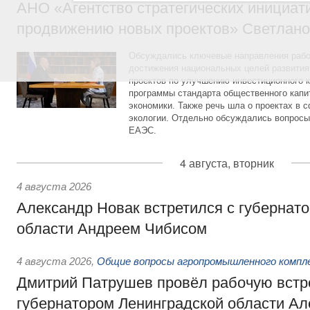
АНО «Агентство стратегических инициат
продвижению новых проектов» Светлан
Обсуждались ключевые направления рабо
достижения национальных целей развития,
проектов по улучшению инвестиционного к
программы стандарта общественного капит
экономики. Также речь шла о проектах в 
экологии. Отдельно обсуждались вопросы
ЕАЭС.
4 августа, вторник
4 августа 2026
Александр Новак встретился с губернат
области Андреем Чибисом
4 августа 2026
,
Общие вопросы агропромышленного компл
Дмитрий Патрушев провёл рабочую встр
губернатором Ленинградской области А