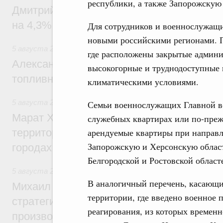
республики, а также Запорожскую
Дмитрий Чернышенко: Внутренний туриз
на 4,3%, въездной – на 20,1%
Для сотрудников и военнослужащи
новыми российскими регионами. П
5 августа 2026
,
Оборот бензина и дизельного топлива
где расположены закрытые админи
Александр Новак провёл совещание по с
высокогорные и труднодоступные 
топливном рынке
климатическими условиями.
5 августа 2026
,
Жилищная политика, рынок жилья
Семьи военнослужащих Главной в
Марат Хуснуллин: Первые проекты компл
служебных квартирах или по-преж
территорий в Донбассе и Новороссии бу
арендуемые квартиры при направл
Запорожскую и Херсонскую облас
городах ДНР
Белгородской и Ростовской област
5 августа 2026
,
Вопросы производительности труда и по
В аналогичный перечень, касающ
Михаил Мишустин дал поручения по ито
территории, где введено военное 
стратегической сессии, посвящённой п
реагирования, из которых временн
производительности труда