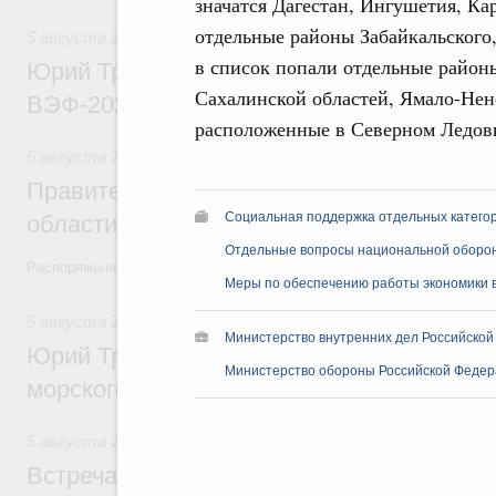
значатся Дагестан, Ингушетия, Ка
отдельные районы Забайкальского,
5 августа 2026
,
Общие вопросы развития ДФО
в список попали отдельные район
Юрий Трутнев: Опубликована программа
Сахалинской областей, Ямало-Нене
ВЭФ-2026
расположенные в Северном Ледов
5 августа 2026
,
Национальный проект «Экологическое бла
Правительство увеличило объём финанс
Социальная поддержка отдельных катего
области в рамках федерального проекта
Отдельные вопросы национальной оборо
Распоряжение от 3 августа 2026 года №2067-р
Меры по обеспечению работы экономики в
5 августа 2026
,
Арктическая деятельность
Министерство внутренних дел Российской
Юрий Трутнев: Дноуглубительный флот 
Министерство обороны Российской Федер
морского пути будет создан
5 августа 2026
,
Деловая среда. Развитие конкуренции
Встреча Михаила Мишустина с генераль