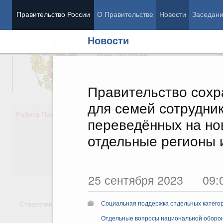
Правительство России
О Правительстве
Новости
Заседан
Новости
Председатель Правительства
М
Вице-премьеры
М
Правительство сохр
для семей сотрудник
Демография
Занято
Работа Правительства
переведённых на но
Здоровье
Технол
Образование
Эконом
отдельные регионы 
Культура
Финан
Общество
Социал
Государство
25 сентября 2023
09:
Стратегии
Государственные программы
Национальн
Социальная поддержка отдельных катего
Отдельные вопросы национальной оборо