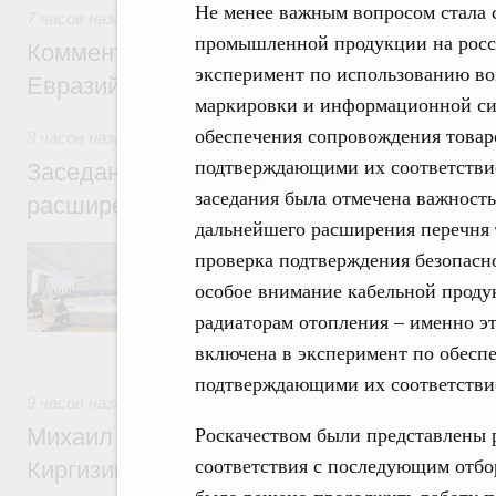
Не менее важным вопросом стала 
7 часов назад
,
Евразийский экономический союз. Интеграц
промышленной продукции на росси
Комментарий Алексея Оверчука по итога
эксперимент по использованию в
Евразийского межправительственного со
маркировки и информационной сис
обеспечения сопровождения това
8 часов назад
,
Евразийский экономический союз. Интеграц
подтверждающими их соответствие
Заседание Евразийского межправительст
заседания была отмечена важность
расширенном составе
дальнейшего расширения перечня 
В повестке заседания актуальные задачи 
проверка подтверждения безопасно
числе совершенствование кооперации в о
особое внимание кабельной проду
регулирования и администрирования, разв
обеспечение продовольственной безопасн
радиаторам отопления – именно э
железнодорожных перевозок, формирован
включена в эксперимент по обесп
рынка.
подтверждающими их соответствие
9 часов назад
,
Евразийский экономический союз. Интеграц
Роскачеством были представлены р
Михаил Мишустин принял участие во вст
соответствия с последующим отбор
Киргизии Садыра Жапарова с главами де
было решено продолжить работу 