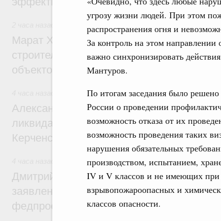
«Очевидно, что здесь любые нару
эффективность поддержки сельских тер
угрозу жизни людей. При этом п
2 часа назад
,
Экономика городов. Городская среда
распространения огня и невозможн
Марат Хуснуллин: «Единый заказчик» з
За контроль на этом направлении о
строительство и реконструкцию более 3
важно синхронизировать действия
объектов
Мантуров.
По итогам заседания было решено
4 часа назад
,
Чрезвычайные ситуации и ликвидация их пос
России о проведении профилакти
Александр Козлов провёл заседание пра
возможность отказа от их проведе
ликвидации последствий чрезвычайной с
возможность проведения таких ви
Керченском проливе
нарушения обязательных требован
производством, испытанием, хран
4 часа назад
,
Среднее профессиональное образование
IV и V классов и не имеющих при
Дмитрий Чернышенко: Установлен рекорд
взрывопожароопасных и химически 
заявлений от абитуриентов колледжей и
классов опасности.
федпроекта «Профессионалитет»