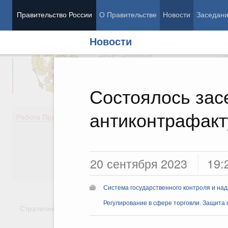
Правительство России
О Правительстве
Новости
Заседан
Новости
Председатель Правительства
М
Вице-премьеры
М
Состоялось зас
антиконтрафакт
Демография
Занято
Работа Правительства
Здоровье
Технол
Образование
Эконом
Культура
Финан
Общество
Социал
20 сентября 2023
19:
Государство
Система государственного контроля и на
Регулирование в сфере торговли. Защита
Стратегии
Государственные программы
Национальн