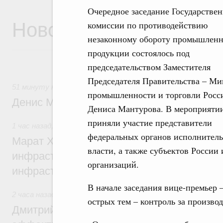
Очередное заседание Государстве
Новости
комиссии по противодействию
незаконному обороту промышлен
продукции состоялось под
председательством Заместителя
Председателя Правительства – Ми
51 минуту назад
,
Общие вопросы промышленной политики
промышленности и торговли Росс
Денис Мантуров посетил Ярославскую о
Дениса Мантурова. В мероприяти
приняли участие представители
1 час назад
,
Бюджеты субъектов Федерации. Межбюджет
федеральных органов исполнител
Марат Хуснуллин: 15 объектов спортивн
власти, а также субъектов России 
инфраструктуры построили и обновили б
организаций.
инфраструктурным кредитам
В начале заседания вице-премьер 
2 часа назад
,
Развитие сельских территорий
острых тем – контроль за произво
Дмитрий Патрушев: Синхронизация госп