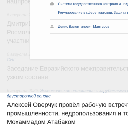
нацпроекту «Инфраструктура для жизни
Система государственного контроля и на
Регулирование в сфере торговли. Защита
6 августа 2026
,
Молодёжная политика
Дмитрий Чернышенко, Сергей Кравцов и
Денис Валентинович Мантуров
Росмолодёжи Григорий Гуров поприветс
участников проекта «Кольцо открытий»
6 августа 2026
,
Евразийский экономический союз. Интегр
СНГ
Заседание Евразийского межправительст
узком составе
6 августа 2026
,
Экономические отношения с зарубежными 
двусторонней основе
Алексей Оверчук провёл рабочую встреч
промышленности, недропользования и т
Мохаммадом Атабаком