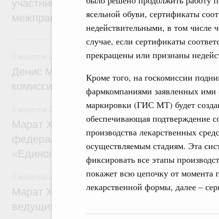
участников заседания Евразийского
ясельной обуви, сертификаты соо
межправительственного совета
недействительными, в том числе ч
Вчера
случае, если сертификаты соотве
прекращены или признаны недейс
6 августа 2026
,
Общие вопросы промышленной политики
Денис Мантуров провёл заседание Прав
Кроме того, на госкомиссии подн
комиссии по промышленности
фармкомпаниями заявленных ими с
маркировки (ГИС МТ) будет созда
6 августа 2026
,
Регулирование в сфере строительства
обеспечивающая подтверждение со
Марат Хуснуллин: Более 130 социальных
производства лекарственных сред
федерального значения построено под к
осуществляемым стадиям. Эта сис
«Единого заказчика»
фиксировать все этапы производс
покажет всю цепочку от момента 
6 августа 2026
,
Национальный проект «Инфраструктура д
лекарственной формы, далее – сер
Марат Хуснуллин: Порядка 200 дорожных
ведущих к спортивным объектам, обновят