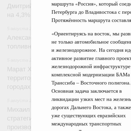
маршрута «Россия», который соед
Дмитрий Чернышенко: Внутренний туриз
Петербурга до Владивостока с пе
на 4,3%, въездной – на 20,1%
Протяжённость маршрута составляе
5 августа 2026
,
Оборот бензина и дизельного топлива
«Ориентируясь на восток, мы раз
Александр Новак провёл совещание по с
не только автомобильное сообщен
топливном рынке
и железнодорожное. На сегодня ид
активное развитие главного проек
5 августа 2026
,
Жилищная политика, рынок жилья
железнодорожной инфраструктуре
Марат Хуснуллин: Первые проекты компл
комплексной модернизации БАМа
территорий в Донбассе и Новороссии бу
Транссиба – Восточного полигона.
городах ДНР
Основная задача заключается в
ликвидации узких мест на железн
5 августа 2026
,
Вопросы производительности труда и по
дорогах Дальнего Востока, а также
Михаил Мишустин дал поручения по ито
уже существующих евразийских
стратегической сессии, посвящённой п
международных транспортных
производительности труда