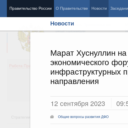
Правительство России
О Правительстве
Новости
Заседан
Новости
Председатель Правительства
М
Вице-премьеры
М
Марат Хуснуллин на
экономического фор
Демография
Занято
Работа Правительства
инфраструктурных п
Здоровье
Технол
Образование
Эконом
направления
Культура
Финан
Общество
Социал
Государство
12 сентября 2023
09:
Стратегии
Государственные программы
Национальн
Общие вопросы развития ДФО