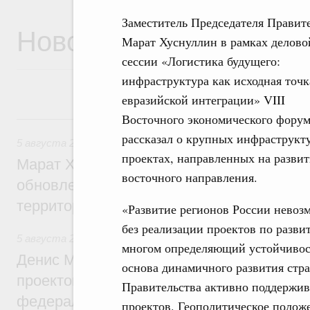
Заместитель Председателя Правит
Новости
Марат Хуснуллин в рамках делово
сессии «Логистика будущего:
инфраструктура как исходная точк
евразийской интеграции» VIII
Восточного экономического фору
5 августа, среда
рассказал о крупных инфраструкт
5 августа 2026
,
Жилищно-коммунальное хозяйство
проектах, направленных на развит
Марат Хуснуллин: Более 4,3 тыс. объек
восточного направления.
обновлено в России при участии Фонда 
территорий
«Развитие регионов России невоз
без реализации проектов по разв
5 августа 2026
,
Инструменты развития территорий. ОЭЗ.
многом определяющий устойчивос
Денис Мантуров провёл совещание по р
основа динамичного развития стра
проектов института кураторства в Ураль
Правительства активно поддержи
федеральном округе
проектов. Геополитическое полож