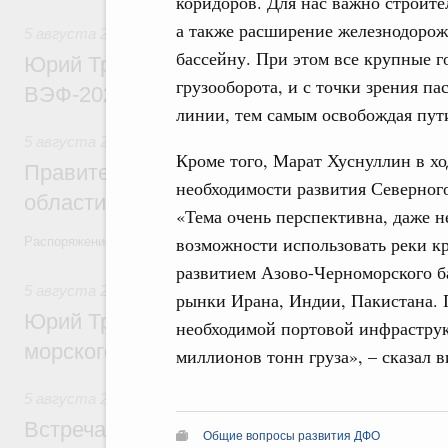
коридоров. Для нас важно строите
а также расширение железнодоро
5 августа 2026
,
Общие вопросы развития ДФО
бассейну. При этом все крупные го
Юрий Трутнев: Опубликована программа
грузооборота, и с точки зрения па
ВЭФ-2026
линии, тем самым освобождая пути
5 августа 2026
,
Национальный проект «Экологическое бла
Кроме того, Марат Хуснуллин в хо
Правительство увеличило объём финанс
необходимости развития Северного
области в рамках федерального проекта
«Тема очень перспективна, даже н
возможности использовать реки кр
Распоряжение от 3 августа 2026 года №2067-р
развитием Азово-Черноморского ба
5 августа 2026
,
Арктическая деятельность
рынки Ирана, Индии, Пакистана. 
Юрий Трутнев: Дноуглубительный флот 
необходимой портовой инфраструк
морского пути будет создан
миллионов тонн груза», – сказал 
5 августа 2026
,
Деловая среда. Развитие конкуренции
Встреча Михаила Мишустина с генераль
Общие вопросы развития ДФО