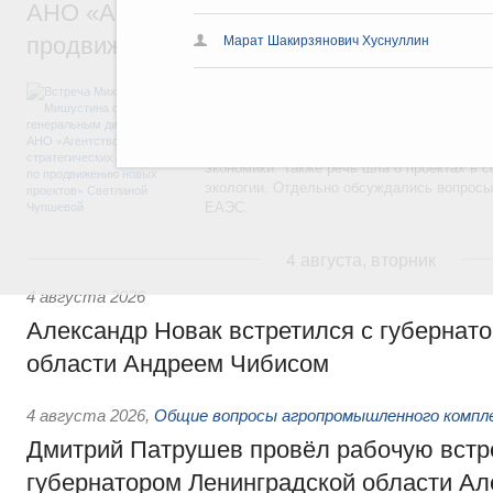
АНО «Агентство стратегических инициат
продвижению новых проектов» Светлан
Марат Шакирзянович Хуснуллин
Обсуждались ключевые направления рабо
достижения национальных целей развития,
проектов по улучшению инвестиционного к
программы стандарта общественного капит
экономики. Также речь шла о проектах в 
экологии. Отдельно обсуждались вопросы
ЕАЭС.
4 августа, вторник
4 августа 2026
Александр Новак встретился с губернат
области Андреем Чибисом
4 августа 2026
,
Общие вопросы агропромышленного компл
Дмитрий Патрушев провёл рабочую встр
губернатором Ленинградской области А