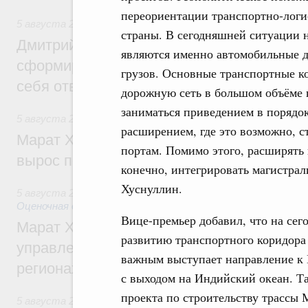
переориентации транспортно-логис
5 августа 2026
,
Молодёжная политика
страны. В сегодняшней ситуации 
Дмитрий Чернышенко: Всемирный фести
являются именно автомобильные д
сформировал целое сообщество людей, 
грузов. Основные транспортные ко
себя ответственность за будущее
дорожную сеть в большом объёме н
заниматься приведением в порядо
5 августа 2026
,
Национальный проект «Инфраструктура д
расширением, где это возможно, с
Марат Хуснуллин: Ввод нежилых зданий 
портам. Помимо этого, расширять
вырос почти на треть
конечно, интегрировать магистрал
Хуснуллин.
5 августа 2026
,
Земельные отношения. Кадастровая сист
Оценочная деятельность
Вице-премьер добавил, что на сег
Марат Хуснуллин: По решению правкоми
развитию транспортного коридора 
управление «ДОМ.РФ» перейдёт более 16
важным выступает направление к
регионах
с выходом на Индийский океан. Т
проекта по строительству трассы 
5 августа 2026
,
Внутренний и въездной туризм