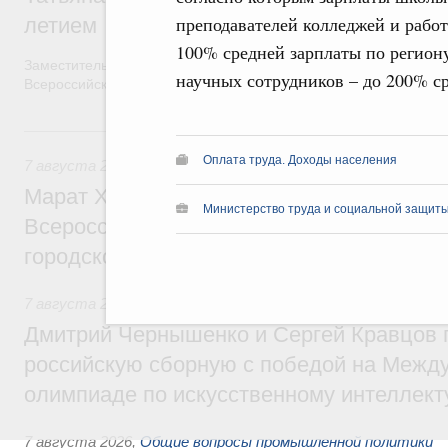
преподавателей колледжей и рабо
летием
100% средней зарплаты по региону
Заместитель Председателя Правительства Татьяна Голикова п
научных сотрудников – до 200% ср
Всероссийского общественного движения «Волонтёры-медики»
7 августа, пятница
Оплата труда. Доходы населения
7 августа 2026
,
Экономика городов. Городская среда
Марат Хуснуллин провёл заседание ком
Министерство труда и социальной защиты
Всероссийского конкурса лучших проект
городской среды
7 августа 2026
,
Отрасль информационных технологий
Дмитрий Чернышенко и Сергей Кравцов 
российскую сборную с победой на Межд
олимпиаде по искусственному интеллект
7 августа 2026
,
Общие вопросы промышленной политики