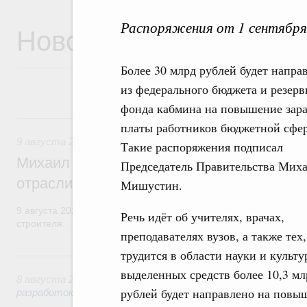
Распоряжения от 1 сентября
Новости
Более 30 млрд рублей будет напра
из федерального бюджета и резерв
фонда кабмина на повышение зар
9 августа, воскресенье
платы работников бюджетной сфе
9 августа 2026
,
Регулирование в сфере строительства
Такие распоряжения подписал
Михаил Мишустин поздравил работников
Председатель Правительства Мих
отрасли с профессиональным празднико
Мишустин.
9 августа 2026 года отмечается профессиональный праздник –
Речь идёт об учителях, врачах,
строителя.
преподавателях вузов, а также тех,
трудится в области науки и культу
8 августа, суббота
выделенных средств более 10,3 мл
8 августа 2026
,
Государственная политика в сфере научны
рублей будет направлено на повы
разработок