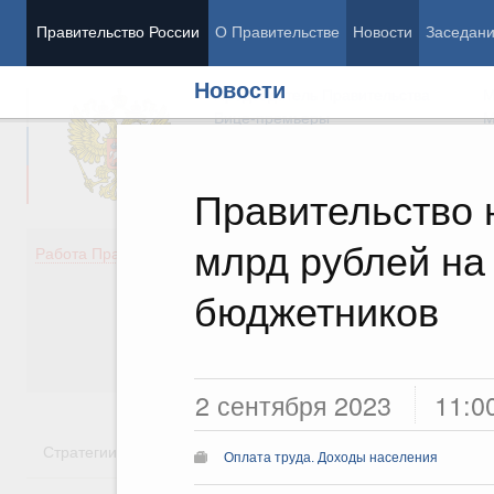
Правительство России
О Правительстве
Новости
Заседан
Новости
Председатель Правительства
М
Вице-премьеры
М
Правительство 
млрд рублей на
Демография
Занято
Работа Правительства
Здоровье
Технол
Образование
Эконом
бюджетников
Культура
Финан
Общество
Социал
Государство
2 сентября 2023
11:0
Стратегии
Государственные программы
Национальн
Оплата труда. Доходы населения