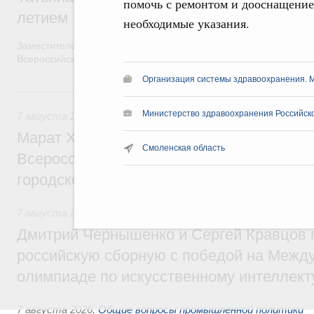
помочь с ремонтом и дооснащени
летием
необходимые указания.
Заместитель Председателя Правительства Татьяна Голикова п
Всероссийского общественного движения «Волонтёры-медики»
Организация системы здравоохранения. 
7 августа, пятница
Министерство здравоохранения Российск
7 августа 2026
,
Экономика городов. Городская среда
Марат Хуснуллин провёл заседание ком
Смоленская область
Всероссийского конкурса лучших проект
городской среды
7 августа 2026
,
Отрасль информационных технологий
Дмитрий Чернышенко и Сергей Кравцов 
российскую сборную с победой на Межд
олимпиаде по искусственному интеллект
7 августа 2026
,
Общие вопросы промышленной политики