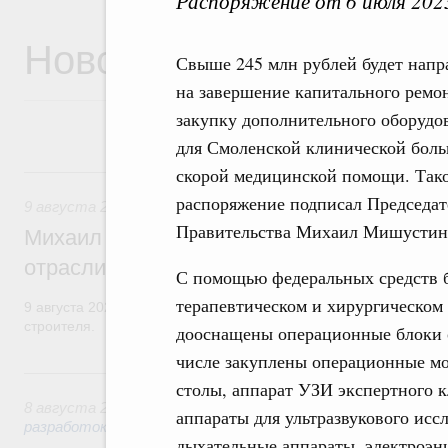
Распоряжение от 6 июля 202
Новости
Свыше 245 млн рублей будет напр
на завершение капитального ремо
закупку дополнительного оборудо
для Смоленской клинической бол
9 августа, воскресенье
скорой медицинской помощи. Так
распоряжение подписал Председат
9 августа 2026
,
Регулирование в сфере строительства
Правительства Михаил Мишустин
Михаил Мишустин поздравил работников
отрасли с профессиональным празднико
С помощью федеральных средств б
терапевтическом и хирургическом 
9 августа 2026 года отмечается профессиональный праздник –
строителя.
дооснащены операционные блоки о
числе закуплены операционные м
8 августа, суббота
столы, аппарат УЗИ экспертного к
8 августа 2026
,
Государственная политика в сфере научны
аппараты для ультразвукового иссл
разработок
дыхательные аппараты, электроэн