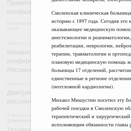
Правительство расширило перечень пре
которых освобождаются от НДФЛ
Смоленская клиническая больниц
историю с 1897 года. Сегодня это
Постановление от 5 августа 2026 года
оказывающее медицинскую помощь
№978
анестезиологии и реаниматологии
8 августа 2026
,
Отрасль информационных технологий
реабилитации, неврологии, нейрох
Михаил Мишустин дал поручения по итог
терапии, травматологии и ортопед
конференции «Цифровая индустрия пр
плановую медицинскую помощь жит
России»
больницы 17 отделений, рассчитан
единственные в регионе отделени
8 августа 2026
,
Спорт высших достижений и массовый сп
(неотложной кардиологии).
Дмитрий Чернышенко и Михаил Дегтярёв
Михаил Мишустин посетил эту бол
россиян с Днём физкультурника
рабочей поездки в Смоленскую об
8 августа 2026
,
Социальные инновации. Некоммерческие ор
терапевтический и хирургический 
Добровольчество и волонтёрство. Благотворительност
исполняющим обязанности главы р
Татьяна Голикова поздравила волонтёров