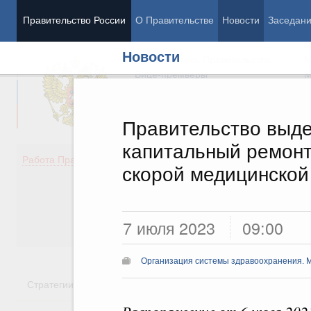
Правительство России
О Правительстве
Новости
Заседан
Новости
Председатель Правительства
М
Вице-премьеры
М
Правительство выд
капитальный ремон
Демография
Занято
Работа Правительства
скорой медицинской
Здоровье
Технол
Образование
Эконом
Культура
Финан
Общество
Социал
7 июля 2023
09:00
Государство
Организация системы здравоохранения. 
Стратегии
Государственные программы
Национальн