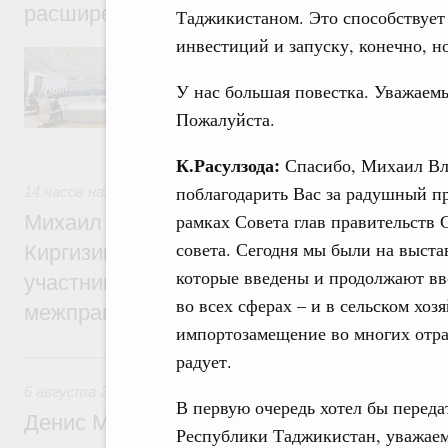
расширенном составе
Таджикистаном. Это способствует
инвестиций и запуску, конечно, 
В повестке заседания актуальные задачи 
числе совершенствование кооперации в о
У нас большая повестка. Уважаемы
регулирования и администрирования, разв
обеспечение продовольственной безопасн
Пожалуйста.
железнодорожных перевозок, формирован
рынка.
К.Расулзода:
Спасибо, Михаил Вл
поблагодарить Вас за радушный п
14 часов назад
,
Евразийский экономический союз. Интегра
рамках Совета глав правительств
Михаил Мишустин принял участие во вст
совета. Сегодня мы были на выстав
Киргизии Садыра Жапарова с главами де
которые введены и продолжают вв
участников заседания Евразийского
во всех сферах – и в сельском хо
межправительственного совета
импортозамещение во многих отрас
Вчера
радует.
6 августа 2026
,
Общие вопросы промышленной политики
В первую очередь хотел бы переда
Денис Мантуров провёл заседание Прав
Республики Таджикистан, уважае