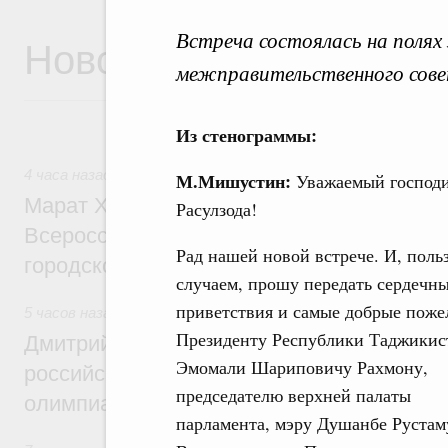
Встреча состоялась на полях
Новости
межправительственного сове
Из стенограммы:
4 часа назад
,
Экономика городов. Городская среда
М.Мишустин:
Уважаемый господ
Марат Хуснуллин провёл заседание ком
Расулзода!
Всероссийского конкурса лучших проект
Рад нашей новой встрече. И, поль
городской среды
случаем, прошу передать сердечн
приветствия и самые добрые поже
5 часов назад
,
Отрасль информационных технологий
Президенту Республики Таджикис
Дмитрий Чернышенко и Сергей Кравцов 
Эмомали Шариповичу Рахмону,
российскую сборную с победой на Межд
председателю верхней палаты
олимпиаде по искусственному интеллект
парламента, мэру Душанбе Рустам