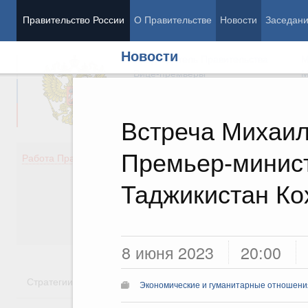
Правительство России
О Правительстве
Новости
Заседан
Новости
Председатель Правительства
М
Вице-премьеры
М
Встреча Михаил
Премьер-минис
Демография
Занято
Работа Правительства
Здоровье
Технол
Образование
Эконом
Таджикистан Ко
Культура
Финан
Общество
Социал
Государство
8 июня 2023
20:00
Стратегии
Государственные программы
Национальн
Экономические и гуманитарные отношения