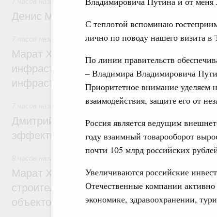
Владимировича Путина и от меня 
7 часов назад
,
Общие вопросы промышленной политики
Денис Мантуров посетил Ярославскую о
С теплотой вспоминаю гостеприим
лично по поводу нашего визита в 
7 часов назад
,
Бюджеты субъектов Федерации. Межбюдже
Марат Хуснуллин: 15 объектов спортивн
По линии правительств обеспечив
инфраструктуры построили и обновили б
– Владимира Владимировича Пути
инфраструктурным кредитам
Приоритетное внимание уделяем н
взаимодействия, защите его от не
7 часов назад
,
Развитие сельских территорий
Дмитрий Патрушев: Синхронизация госп
Россия является ведущим внешне
эффективность поддержки сельских тер
году взаимный товарооборот вырос
почти 105 млрд российских рублей
8 часов назад
,
Экономика городов. Городская среда
Увеличиваются российские инвест
Марат Хуснуллин: «Единый заказчик» з
Отечественные компании активно 
строительство и реконструкцию более 3
экономике, здравоохранении, тури
объектов