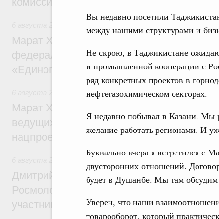
комиссии по промышленности
Вы недавно посетили Таджикистан
6 августа 2026
,
Регулирование в сфере строительства
между нашими структурами и бизн
Марат Хуснуллин: Более 130 социальных
Не скрою, в Таджикистане ожидаю
федерального значения построено под к
и промышленной кооперации с Рос
«Единого заказчика»
ряд конкретных проектов в горно
нефтегазохимическом секторах.
6 августа 2026
,
Национальный проект «Инфраструктура д
Марат Хуснуллин: Порядка 200 дорожных
Я недавно побывал в Казани. Мы 
ведущих к спортивным объектам, обновят
желание работать регионами. И уж
нацпроекту «Инфраструктура для жизни
Буквально вчера я встретился с 
6 августа 2026
,
Молодёжная политика
двусторонних отношений. Догово
Дмитрий Чернышенко, Сергей Кравцов и
будет в Душанбе. Мы там обсудим 
Росмолодёжи Григорий Гуров поприветс
Уверен, что наши взаимоотношени
участников проекта «Кольцо открытий»
товарооборот, который практически