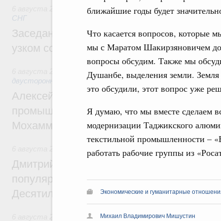
6 августа 2026
,
Евразийский экономический союз. Интегр
ближайшие годы будет значительн
СНГ
Заседание Евразийского межправительст
Что касается вопросов, которые м
мы с Маратом Шакирзяновичем дого
узком составе
вопросы обсудим. Также мы обсуд
6 августа 2026
,
Экономические отношения с зарубежными 
Душанбе, выделения земли. Земля 
двусторонней основе
это обсудили, этот вопрос уже ре
Алексей Оверчук провёл рабочую встреч
промышленности, недропользования и т
Я думаю, что мы вместе сделаем в
модернизации Таджикского алюмин
Мохаммадом Атабаком
текстильной промышленности – «Б
6 августа 2026
,
Внутренний и въездной туризм
работать рабочие группы из «Роса
Дмитрий Чернышенко: Порядка 110 марш
популярного туризма в 35 регионах созд
Десятилетия науки и технологий
Экономические и гуманитарные отношения
6 августа 2026
,
Экономические и гуманитарные отношения
Михаил Владимирович Мишустин