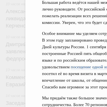
Большая работа ведётся нашей ме
10 часов назад
,
Чрезвычайные ситуации и ликвидация их п
лично руководите. От российской 
Александр Козлов провёл заседание пра
пожелать реализации всех решени
ликвидации последствий чрезвычайной с
комиссии. Уверен, что это будет с
Керченском проливе
Особое внимание мы уделяем сотр
10 часов назад
,
Среднее профессиональное образование
В этом году запланировано прове
Дмитрий Чернышенко: Установлен рекорд
Дней культуры России. 1 сентября
заявлений от абитуриентов колледжей и
построенные Россией пять общеоб
федпроекта «Профессионалитет»
языке и по российским образовате
удовольствием
посещение одной и
13 часов назад
,
Евразийский экономический союз. Интегра
посетил её во время визита в мар
Комментарий Алексея Оверчука по итога
впечатление от школы, от общения
Евразийского межправительственного со
Спасибо вам огромное за этот про
14 часов назад
,
Евразийский экономический союз. Интегра
Мы придаём также большое значе
Заседание Евразийского межправительст
сотрудничества. Более 70 регионо