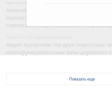
двусторонней основе
Алексей Оверчук принял участие в работе
Киргизского экономического форума и XII
Киргизской межрегиональной конференц
6 августа 2026
,
Дорожное хозяйство
Марат Хуснуллин: На двух скоростных т
многофункциональные зоны дорожного с
Показать еще