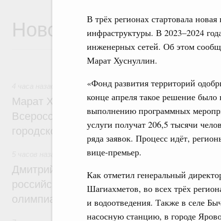
В трёх регионах стартовала нова
Новости
инфраструктуры. В 2023–2024 года
инженерных сетей. Об этом сообщ
Марат Хуснуллин.
«Фонд развития территорий одобри
4 часа назад
,
Экономика городов. Городская среда
конце апреля такое решение было 
Марат Хуснуллин провёл заседание ком
выполнению программных меропри
Всероссийского конкурса лучших проект
услуги получат 206,5 тысячи чело
городской среды
ряда заявок. Процесс идёт, регио
вице-премьер.
5 часов назад
,
Отрасль информационных технологий
Дмитрий Чернышенко и Сергей Кравцов 
Как отметил генеральный директ
российскую сборную с победой на Межд
Шагиахметов, во всех трёх регион
олимпиаде по искусственному интеллект
и водоотведения. Также в селе Бы
насосную станцию, в городе Яров