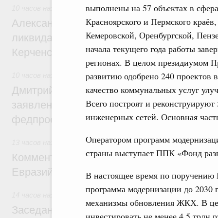
выполнены на 57 объектах в сфера
10 часов назад
,
Чрезвычайные ситуации и ликвидация их п
Красноярского и Пермского краёв,
Александр Козлов провёл заседание пра
Кемеровской, Оренбургской, Пензе
ликвидации последствий чрезвычайной с
начала текущего года работы заве
Керченском проливе
регионах. В целом президиумом П
развитию одобрено 240 проектов в
10 часов назад
,
Среднее профессиональное образование
качество коммунальных услуг улуч
Дмитрий Чернышенко: Установлен рекорд
Всего построят и реконструируют
заявлений от абитуриентов колледжей и
инженерных сетей. Основная часть
федпроекта «Профессионалитет»
Оператором программ модернизац
13 часов назад
,
Евразийский экономический союз. Интегра
страны выступает ППК «Фонд раз
Комментарий Алексея Оверчука по итога
Евразийского межправительственного со
В настоящее время по поручению 
программа модернизации до 2030 г
14 часов назад
,
Евразийский экономический союз. Интегра
механизмы обновления ЖКХ. В цел
Заседание Евразийского межправительст
инвестировать не менее 4,5 трлн р