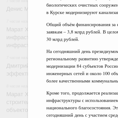
7 часов назад
,
Общие вопросы промышленной политики
биологических очистных сооружени
Денис Мантуров посетил Ярославскую о
в Курске модернизируют канализа
7 часов назад
,
Бюджеты субъектов Федерации. Межбюдже
Общий объём финансирования за 
Марат Хуснуллин: 15 объектов спортивн
заявкам – 3,8 млрд рублей. В цело
инфраструктуры построили и обновили б
30 млрд рублей.
инфраструктурным кредитам
На сегодняшний день президиумо
региональному развитию утвержд
7 часов назад
,
Развитие сельских территорий
Дмитрий Патрушев: Синхронизация госп
модернизации 84 субъектов России
инженерных сетей и около 100 об
эффективность поддержки сельских тер
более качественными коммунальны
8 часов назад
,
Экономика городов. Городская среда
Кроме того, продолжается реализ
Марат Хуснуллин: «Единый заказчик» з
инфраструктуры с использованием
строительство и реконструкцию более 3
национального благосостояния. Эт
объектов
сегодняшний день с участием сре