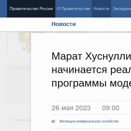
Правительство России
О Правительстве
Новости
Заседан
Новости
Председатель Правительства
М
Вице-премьеры
М
Марат Хуснулли
начинается реа
Демография
Занято
Работа Правительства
Здоровье
Технол
Образование
Эконом
программы мод
Культура
Финан
Общество
Социал
Государство
26 мая 2023
09:00
Стратегии
Государственные программы
Национальн
Жилищно-коммунальное хозяйство