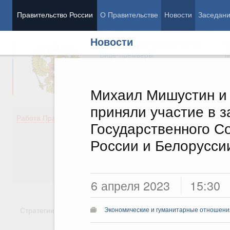
Правительство России
О Правительстве
Новости
Заседан
Новости
Председатель Правительства
М
Вице-премьеры
М
Михаил Мишустин и
приняли участие в 
Демография
Занято
Работа Правительства
Государственного С
Здоровье
Технол
Образование
Эконом
России и Белорусси
Культура
Финан
Общество
Социал
Государство
6 апреля 2023
15:30
Стратегии
Государственные программы
Национальн
Экономические и гуманитарные отношения