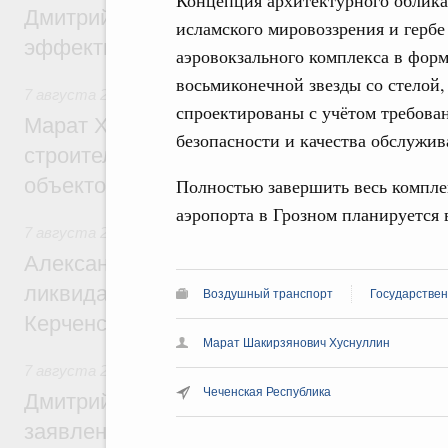
Дмитрий Патрушев: Синхронизация госп
исламского мировоззрения и гербе
эффективность поддержки сельских тер
аэровокзального комплекса в форм
восьмиконечной звезды со стелой,
7 августа 2026
,
Экономика городов. Городская среда
спроектированы с учётом требова
Марат Хуснуллин: «Единый заказчик» з
безопасности и качества обслужив
строительство и реконструкцию более 3
объектов
Полностью завершить весь комплек
аэропорта в Грозном планируется в
7 августа 2026
,
Чрезвычайные ситуации и ликвидация их 
Александр Козлов провёл заседание пра
ликвидации последствий чрезвычайной с
Воздушный транспорт
Государстве
Керченском проливе
Марат Шакирзянович Хуснуллин
7 августа 2026
,
Среднее профессиональное образование
Чеченская Республика
Дмитрий Чернышенко: Установлен рекорд
заявлений от абитуриентов колледжей и