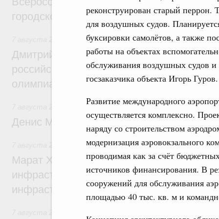
Всероссийского конкурса лучших проект
реконструирован старый перрон. Т
городской среды
для воздушных судов. Планируетс
буксировки самолётов, а также по
7 августа 2026
,
Отрасль информационных технологий
работы на объектах вспомогатель
Дмитрий Чернышенко и Сергей Кравцов 
обслуживания воздушных судов и 
российскую сборную с победой на Межд
госзаказчика объекта Игорь Гуров.
олимпиаде по искусственному интеллект
Развитие международного аэропор
7 августа 2026
,
Общие вопросы промышленной политики
осуществляется комплексно. Прое
Денис Мантуров посетил Ярославскую о
наряду со строительством аэродр
модернизация аэровокзального ко
7 августа 2026
,
Бюджеты субъектов Федерации. Межбюд
проводимая как за счёт бюджетных
Марат Хуснуллин: 15 объектов спортивн
источников финансирования. В рез
инфраструктуры построили и обновили б
сооружений для обслуживания аэр
инфраструктурным кредитам
площадью 40 тыс. кв. м и командн
7 августа 2026
,
Развитие сельских территорий
Концепция архитектурного облика