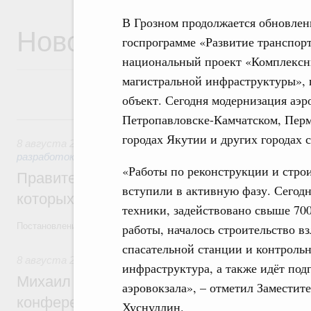
В Грозном продолжается обновлен
Новости
госпрограмме «Развитие транспор
национальный проект «Комплексн
магистральной инфраструктуры», п
объект. Сегодня модернизация аэ
Петропавловске-Камчатском, Перм
8 августа, суббота
городах Якутии и других городах 
8 августа 2026
,
Государственная политика в сфере научны
разработок
«Работы по реконструкции и стро
Правительство расширило перечень пре
вступили в активную фазу. Сегодн
которых освобождаются от НДФЛ
техники, задействовано свыше 70
работы, началось строительство в
Постановление от 5 августа 2026 года №978
спасательной станции и контроль
8 августа 2026
,
Отрасль информационных технологий
инфраструктура, а также идёт под
Михаил Мишустин дал поручения по итог
аэровокзала», – отметил Заместит
конференции «Цифровая индустрия пр
Хуснуллин.