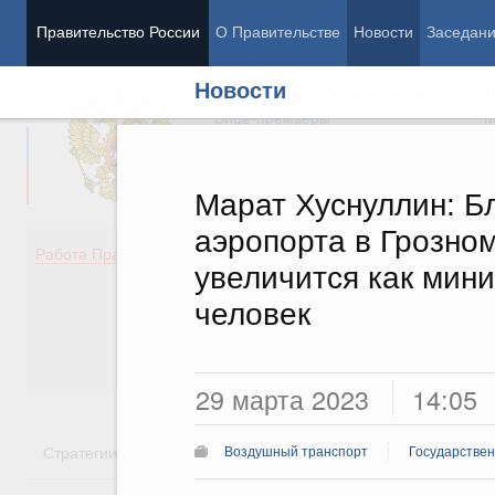
Правительство России
О Правительстве
Новости
Заседан
Новости
Председатель Правительства
М
Вице-премьеры
М
Марат Хуснуллин: Б
аэропорта в Грозно
Демография
Занято
Работа Правительства
увеличится как мин
Здоровье
Технол
Образование
Эконом
человек
Культура
Финан
Общество
Социал
Государство
29 марта 2023
14:05
Стратегии
Государственные программы
Национальн
Воздушный транспорт
Государстве