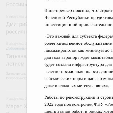
России»
Вице-премьер пояснил, что строит
Чеченской Республики продиктова
8 августа 2026
,
Спорт высших достижений и массовый сп
Дмитрий Чернышенко и Михаил Дегтярёв
инвестиционной привлекательност
россиян с Днём физкультурника
«Это важный для субъекта федерал
более качественное обслуживание 
8 августа 2026
,
Социальные инновации. Некоммерческие ор
Добровольчество и волонтёрство. Благотворительност
пассажиропоток как минимум до 1
Татьяна Голикова поздравила волонтёров
два года аэропорт ждёт масштабна
летием
будет создана инфраструктура для
взлётно-посадочная полоса длиной
Заместитель Председателя Правительства Татьяна Голикова поздра
сейсмических норм и даст возмож
Всероссийского общественного движения «Волонтёры-медики» с 10
даже в сложных метеоусловиях», –
7 августа, пятница
Работы по реконструкции и строи
7 августа 2026
,
Экономика городов. Городская среда
2022 года под контролем ФКУ «Ро
Марат Хуснуллин провёл заседание ком
шесть этапов работ, в рамках кот