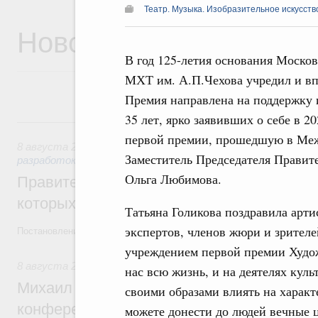
Театр. Музыка. Изобразительное искусств
Новости
В год 125-летия основания Моско
МХТ им. А.П.Чехова учредил и вп
Премия направлена на поддержку 
35 лет, ярко заявивших о себе в 
8 августа, суббота
первой премии, прошедшую в Межд
8 августа 2026
,
Государственная политика в сфере научны
Заместитель Председателя Правит
разработок
Ольга Любимова.
Правительство расширило перечень пре
которых освобождаются от НДФЛ
Татьяна Голикова поздравила арти
экспертов, членов жюри и зрителе
Постановление от 5 августа 2026 года №978
учреждением первой премии Худож
8 августа 2026
,
Отрасль информационных технологий
нас всю жизнь, и на деятелях кул
Михаил Мишустин дал поручения по итог
своими образами влиять на харак
конференции «Цифровая индустрия пр
можете донести до людей вечные ц