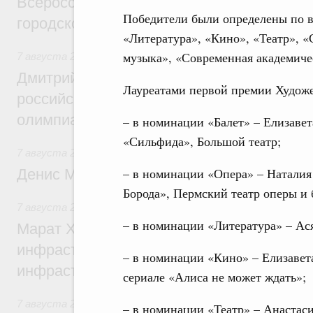
Всероссийского конкурса лучших проект
Победители были определены по в
городской среды
«Литература», «Кино», «Театр», «
музыка», «Современная академиче
7 августа 2026
,
Отрасль информационных технологий
Дмитрий Чернышенко и Сергей Кравцов 
Лауреатами первой премии Художе
российскую сборную с победой на Межд
олимпиаде по искусственному интеллект
– в номинации «Балет» – Елизавет
«Сильфида», Большой театр;
7 августа 2026
,
Общие вопросы промышленной политики
– в номинации «Опера» – Наталия
Денис Мантуров посетил Ярославскую о
Борода», Пермский театр оперы и 
7 августа 2026
,
Бюджеты субъектов Федерации. Межбюд
– в номинации «Литература» – Ас
Марат Хуснуллин: 15 объектов спортивн
инфраструктуры построили и обновили б
– в номинации «Кино» – Елизавет
инфраструктурным кредитам
сериале «Алиса не может ждать»;
7 августа 2026
,
Развитие сельских территорий
– в номинации «Театр» – Анастаси