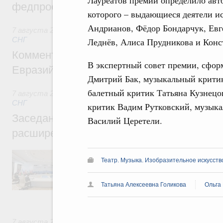
федпроекта «Профессионалитет»
которого – выдающиеся деятели ис
Андрианов, Фёдор Бондарчук, Евг
7 августа 2026
,
Евразийский экономический союз. Интегр
СНГ
Леднёв, Алиса Прудникова и Конс
Комментарий Алексея Оверчука по итога
В экспертный совет премии, сфор
Евразийского межправительственного со
Дмитрий Бак, музыкальный крити
балетный критик Татьяна Кузнецо
7 августа 2026
,
Евразийский экономический союз. Интегр
СНГ
критик Вадим Рутковский, музык
Заседание Евразийского межправительст
Василий Церетели.
расширенном составе
В повестке заседания актуальные задачи 
Театр. Музыка. Изобразительное искусств
числе совершенствование кооперации в о
регулирования и администрирования, разв
обеспечение продовольственной безопасн
Татьяна Алексеевна Голикова
Ольга
железнодорожных перевозок, формирован
рынка.
7 августа 2026
,
Евразийский экономический союз. Интегр