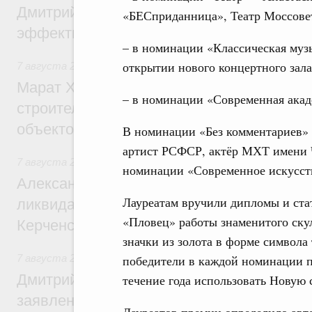
Дмитрий Патрушев: Синхронизация госп
«БЕСприданница», Театр Моссове
эффективность поддержки сельских тер
– в номинации «Классическая музы
открытии нового концертного зала
7 августа 2026
,
Экономика городов. Городская среда
Марат Хуснуллин: «Единый заказчик» з
– в номинации «Современная акад
строительство и реконструкцию более 3
объектов
В номинации «Без комментариев» 
артист РСФСР, актёр МХТ имени 
7 августа 2026
,
Чрезвычайные ситуации и ликвидация их 
номинации «Современное искусств
Александр Козлов провёл заседание пра
Лауреатам вручили дипломы и ста
ликвидации последствий чрезвычайной с
«Пловец» работы знаменитого ску
Керченском проливе
значки из золота в форме символа 
победители в каждой номинации п
7 августа 2026
,
Среднее профессиональное образование
Дмитрий Чернышенко: Установлен рекорд
течение года использовать Новую
заявлений от абитуриентов колледжей и
Лауреатов премии определило авт