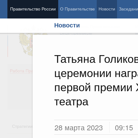
Правительство России
О Правительстве
Новости
Заседан
Новости
Председатель Правительства
М
Вице-премьеры
М
Татьяна Голико
церемонии нагр
Демография
Занято
Работа Правительства
Здоровье
Технол
Образование
Эконом
первой премии 
Культура
Финан
Общество
Социал
театра
Государство
28 марта 2023
09:15
Стратегии
Государственные программы
Национальн