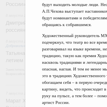
России»
будут выходить молодые люди. Нес
А.П.Чехова выступает наставнико
8 августа 2026
,
Спорт высших достижений и массовый сп
будут номинантами и победителями
Дмитрий Чернышенко и Михаил Дегтярёв
обращаясь к собравшимся.
россиян с Днём физкультурника
Художественный руководитель МХ
подчеркнул, что театр во все врем
8 августа 2026
,
Социальные инновации. Некоммерческие ор
Добровольчество и волонтёрство. Благотворительност
разговаривал на языке времени, не
Татьяна Голикова поздравила волонтёров
традицию, такую как премия Худож
летием
насквозь традициями и легендарны
опасная, наглая. И тем не менее 
Заместитель Председателя Правительства Татьяна Голикова поздра
Всероссийского общественного движения «Волонтёры-медики» с 10
это в традициях Художественного 
обогащаем себя – в первую очеред
7 августа, пятница
картину, видеть, что происходит 
7 августа 2026
,
Экономика городов. Городская среда
руку на пульсе, а тем более – по
Марат Хуснуллин провёл заседание ком
артист России.