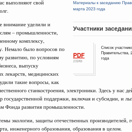
час выполняют свой
Материалы к заседанию Прав
ортивной инфраструктуры построили и
марта 2023 года
урным кредитам
олг.
е внимание уделили и
Участники заседани
ия госпрограмм повысит эффективность
аслям – промышленности,
Email
енному комплексу,
Список участник
реда
у. Немало было вопросов по
Правительства, 
PDF
ик» завершил строительство и реконструкцию
у развитию, по условиям
года
131Kb
бизнеса, выпуску
х лекарств, медицинских
идация их последствий
ние правкомиссии по ликвидации последствий
удили такие вопросы, как
ском проливе
чественного станкостроения, электроники. Здесь у нас де
р государственной поддержки, включая и субсидии, и ль
азование
 рекорд по числу заявлений от абитуриентов
ам Фонда развития промышленности.
екта «Профессионалитет»
темы экологии, защиты отечественных производителей, 
юз. Интеграция на пространстве СНГ
рта, инженерного образования, образования в целом.
о итогам заседания Евразийского