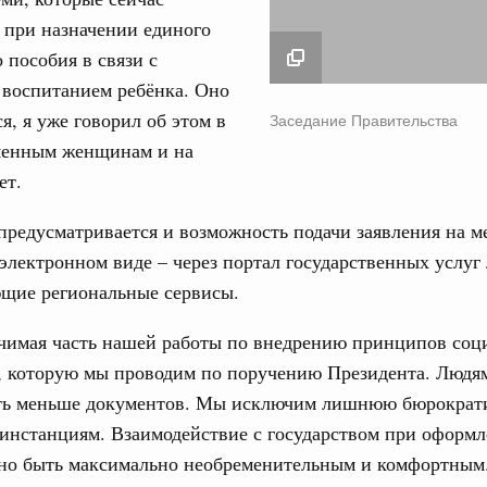
 при назначении единого
 пособия в связи с
 воспитанием ребёнка. Оно
Заседание Правител
я, я уже говорил об этом в
Заседание Правительства
24 марта 2023
еменным женщинам и на
ет.
редусматривается и возможность подачи заявления на м
электронном виде – через портал государственных услуг 
ющие региональные сервисы.
ачимая часть нашей работы по внедрению принципов соц
а, которую мы проводим по поручению Президента. Людя
ать меньше документов. Мы исключим лишнюю бюрократ
инстанциям. Взаимодействие с государством при оформ
жно быть максимально необременительным и комфортным