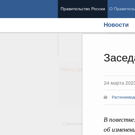
Правительство России
О Правитель
Новости
Председател
Вице-премь
Засед
Де
Работа Правительства
Здо
Обр
24 марта 202
Кул
Об
Растениевод
Гос
В повестке
Стратегии
Государственные пр
об изменен