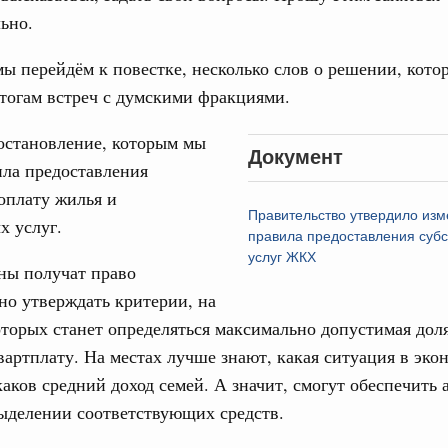
ьно.
тельства
ы перейдём к повестке, несколько слов о решении, кото
иальных объектов федерального значения
тогам встреч с думскими фракциями.
о заказчика»
остановление, которым мы
труктура для жизни»
Документ
ила предоставления
орожных участков, ведущих к спортивным
о нацпроекту «Инфраструктура для жизни»
оплату жилья и
Правительство утвердило изм
х услуг.
правила предоставления субс
вцов и руководитель Росмолодёжи Григорий
услуг ЖКХ
ны получат право
ов проекта «Кольцо открытий»
но утверждать критерии, на
юз. Интеграция на пространстве СНГ
торых станет определяться максимально допустимая доля
тельственного совета в узком составе
вартплату. На местах лучше знают, какая ситуация в эко
1
каков средний доход семей. А значит, смогут обеспечить
ыделении соответствующих средств.
Показать еще