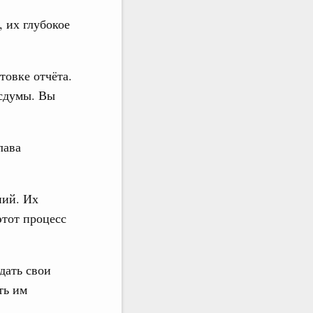
 их глубокое
товке отчёта.
сдумы. Вы
лава
ний. Их
этот процесс
дать свои
ть им