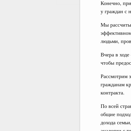
Конечно, при
у граждан с 
Мы рассчитыв
эффективному
людьми, пров
Вчера в ходе
чтобы предо
Рассмотрим з
гражданам кр
контракта.
По всей стра
общие подход
дохода семьи,
аналогии с т