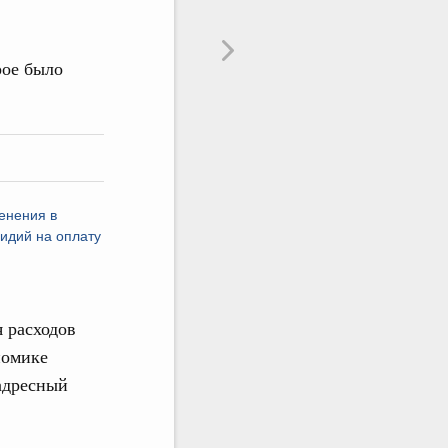
рое было
енения в
идий на оплату
 расходов
номике
 адресный