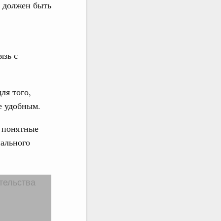
и должен быть
язь с
ля того,
е удобным.
и понятные
иального