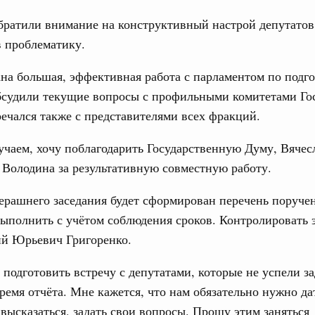
братили внимание на конструктивный настрой депутатов,
 проблематику.
юз. Интеграция на пространстве СНГ
ительственного совета в расширенном
на большая, эффективная работа с парламентом по подго
судили текущие вопросы с профильными комитетами Го
едания актуальные задачи углубления интеграции, в том
тречался также с представителями всех фракций.
нствование кооперации в области таможенного
и администрирования, развитие электронной торговли,
родовольственной безопасности, цифровизация грузовых
учаем, хочу поблагодарить Государственную Думу, Вячес
ых перевозок, формирование общего финансового
Володина за результативную совместную работу.
юз. Интеграция на пространстве СНГ
ерашнего заседания будет сформирован перечень поруче
 во встрече Президента Киргизии Садыра
ыполнить с учётом соблюдения сроков. Контролировать 
участников заседания Евразийского
ий Юрьевич Григоренко.
подготовить встречу с депутатами, которые не успели за
августа, четверг
ремя отчёта. Мне кажется, что нам обязательно нужно да
политики
высказаться, задать свои вопросы. Прошу этим заняться
е Правительственной комиссии по