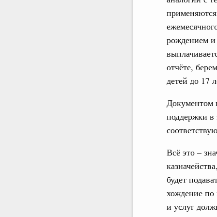
применяются
ежемесячного
рождением и
выплачиваетс
отчёте, бер
детей до 17 л
Документом п
поддержки в 
соответству
Всё это – зн
казначейств
будет подав
хождение по 
и услуг дол