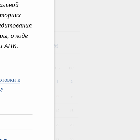
альной
иториях
редитования
ы, о ходе
Август
2026
и АПК.
дарь
ВТ
СР
ЧТ
ПТ
СБ
ВС
отовки к
1
2
ду
4
5
6
7
8
9
11
12
13
14
15
16
18
19
20
21
22
23
25
26
27
28
29
30
ании