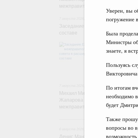
межправительственного совета
Уверен, вы о
погружение в
7 августа 2026
,
Евразийский экономический со
Заседание Евразийского межправ
Была продела
составе
Министры об
В повестке зас
знаете, я вс
числе соверше
регулирования 
обеспечение п
Пользуясь сл
железнодорожн
рынка.
Викторовича 
7 августа 2026
,
Евразийский экономический со
По итогам вч
Михаил Мишустин принял участие
необходимо в
Жапарова с главами делегаций – 
будет Дмитр
межправительственного совета
Также прошу 
6 
вопросы во в
6 августа 2026
,
Общие вопросы промышленной 
возможность 
Денис Мантуров провёл заседани