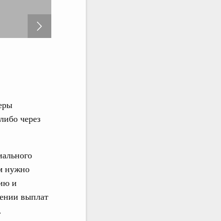
ьства
Заседание Правительства
24 марта 2023
еры
либо через
иального
м нужно
ию и
лении выплат
.