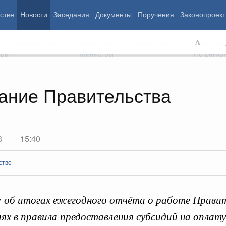
стве
Новости
Заседания
Документы
Поручения
Законопроект
ь Правительства
Министерства и ведомства
Советы и
еры
Министры
По регио
ание Правительства
мография
Занятость и труд
Экология
ровье
Технологическое развитие
Жильё и горо
азование
Экономика. Регулирование
Транспорт и с
3
15:40
ьтура
Финансы
Энергетика
щество
Социальные услуги
Промышленно
ство
ударство
Сельское хоз
: об итогах ежегодного отчёта о работе Прави
ограммы
Национальные проекты
иях в правила предоставления субсидий на оплату