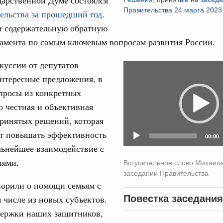
дарственной Думе состоялся
Правительства 24 марта 2023
ельства за прошедший год
.
рческие организации. Добровольчество и волонтёрство.
31
 содержательную обратную
онтёров-медиков с 10-летием
ламента по самым ключевым вопросам развития России.
а Татьяна Голикова поздравила участников
С помощь
 «Волонтёры-медики» с 10-летним юбилеем.
осуществ
куссии от депутатов
Video
Для поиск
нтересные предложения, в
Player
Вчера
сервисо
просы из конкретных
реда
Выбра
о честная и объективная
ие комиссии Всероссийского конкурса лучших
пери
ринятых решений, которая
ды
ет повышать эффективность
Архи
00:00
ологий
льнейшее взаимодействие с
авцов поздравили российскую сборную с
иями.
Вступительное слово Михаил
иаде по искусственному интеллекту
заседании Правительства
Подпи
ворили о помощи семьям с
политики
скую область
м числе из новых субъектов.
Повестка заседания
Ежеднев
держки наших защитников,
Email
и. Межбюджетные отношения