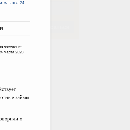
ительства 24
Подписаться
я
ов заседания
24 марта 2023
Подписаться
йствует
готные займы
говорили о