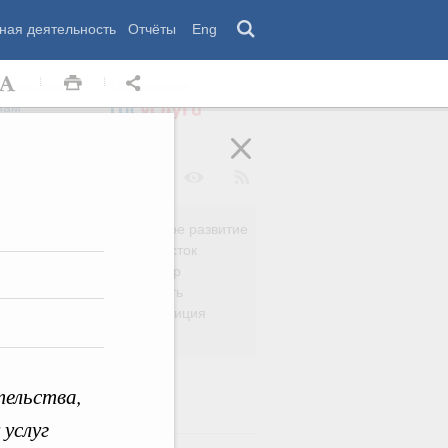
ная деятельность
Отчёты
Eng
 комиссии
Обращения
нам
Региональное развитие
да
Дальний Восток
вязь
Россия и мир
Безопасность
сть
Право и юстиция
яйство
тельства,
 услуг