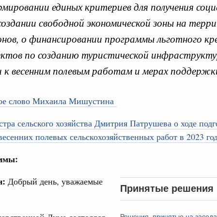
мировании единых критериев для получения соци
создании свободной экономической зоны на терр
онов, о финансировании программы льготного к
ктов по созданию туристической инфраструктур
 к весенним полевым работам и мерах поддержк
Кален
ре научных исследований и разработок
нь премий, лауреаты которых освобождаются
ое слово Михаила Мишустина
ПН
тра сельского хозяйства Дмитрия Патрушева о ходе подг
978
есенних полевых сельскохозяйственных работ в 2023 го
логий
3
по итогам XI конференции «Цифровая
ммы:
»
10
н:
Добрый день, уважаемые
Принятые решения
ссовый спорт
17
гтярёв поздравили россиян с Днём
24
Решения, принятые на засед