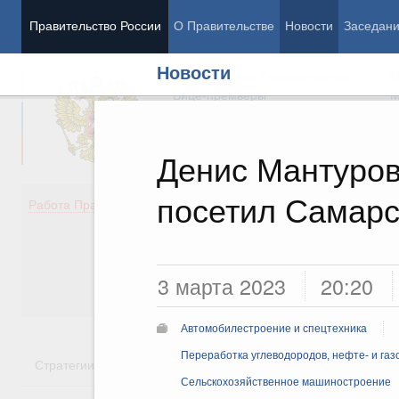
Правительство России
О Правительстве
Новости
Заседан
Новости
Председатель Правительства
М
Вице-премьеры
М
Денис Мантуров
посетил Самарс
Демография
Занято
Работа Правительства
Здоровье
Технол
Образование
Эконом
Культура
Финан
Общество
Социал
3 марта 2023
20:20
Государство
Автомобилестроение и спецтехника
Переработка углеводородов, нефте- и га
Стратегии
Государственные программы
Национальн
Сельскохозяйственное машиностроение