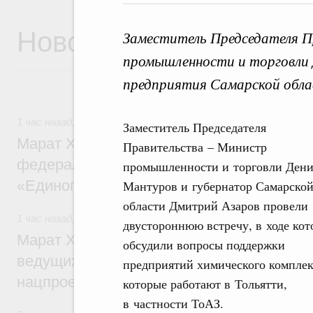
Новости
Заместитель Председателя 
промышленности и торговли
предприятия Самарской обла
1 час назад
,
Регулирование в сфере строительства
Заместитель Председателя
Марат Хуснуллин: Более 130 социальных
Правительства – Министр
федерального значения построено под к
промышленности и торговли Дени
«Единого заказчика»
Мантуров и губернатор Самарско
области Дмитрий Азаров провели
1 час назад
,
Национальный проект «Инфраструктура для 
двустороннюю встречу, в ходе кот
Марат Хуснуллин: Порядка 200 дорожных
обсудили вопросы поддержки
ведущих к спортивным объектам, обновят
предприятий химического комплек
нацпроекту «Инфраструктура для жизни
которые работают в Тольятти,
в частности ТоАЗ.