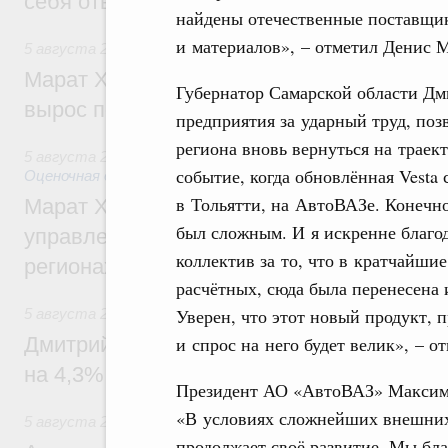
себя ответственность за будущее
найдены отечественные поставщи
и материалов», – отметил Денис 
5 августа 2026
,
Национальный проект «Инфраструктура д
Марат Хуснуллин: Ввод нежилых зданий 
Губернатор Самарской области Дм
вырос почти на треть
предприятия за ударный труд, по
региона вновь вернуться на траек
5 августа 2026
,
Земельные отношения. Кадастровая сист
событие, когда обновлённая Vesta 
Оценочная деятельность
в Тольятти, на АвтоВАЗе. Конечно
Марат Хуснуллин: По решению правкоми
был сложным. И я искренне благо
управление «ДОМ.РФ» перейдёт более 16
коллектив за то, что в кратчайшие
регионах
расчётных, сюда была перенесена 
Уверен, что этот новый продукт, 
5 августа 2026
,
Внутренний и въездной туризм
Дмитрий Чернышенко: Внутренний туриз
и спрос на него будет велик», – о
на 4,3%, въездной – на 20,1%
Президент АО «АвтоВАЗ» Максим 
«В условиях сложнейших внешних
5 августа 2026
,
Оборот бензина и дизельного топлива
продолжает своё развитие. Мы бл