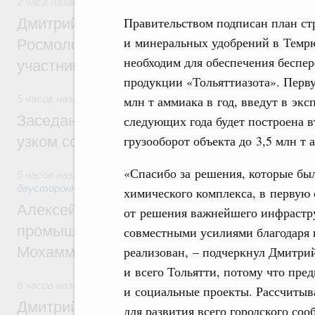
2 часа назад
,
Молодёжная политика
Правительством подписан план ст
Дмитрий Чернышенко, Сергей Кравцов и
и минеральных удобрений в Темрю
Росмолодёжи Григорий Гуров поприветс
необходим для обеспечения беспе
участников проекта «Кольцо открытий»
продукции «Тольяттиазота». Перву
5 часов назад
,
Евразийский экономический союз. Интеграц
млн т аммиака в год, введут в экс
Заседание Евразийского межправительст
следующих года будет построена в
грузооборот объекта до 3,5 млн т 
узком составе
«Спасибо за решения, которые бы
5 часов назад
,
Экономические отношения с зарубежными ст
двусторонней основе
химического комплекса, в первую 
Алексей Оверчук провёл рабочую встреч
от решения важнейшего инфрастру
промышленности, недропользования и т
совместными усилиями благодаря 
Мохаммадом Атабаком
реализован, – подчеркнул Дмитрий
и всего Тольятти, потому что пре
6 часов назад
,
Внутренний и въездной туризм
и социальные проекты. Рассчитыва
Дмитрий Чернышенко: Порядка 110 марш
для развития всего городского соо