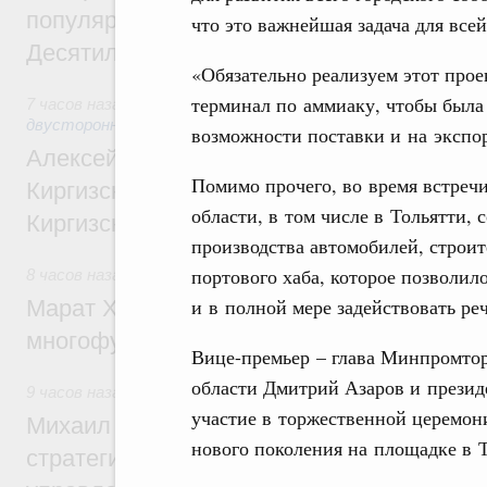
популярного туризма в 35 регионах созд
что это важнейшая задача для всей
Десятилетия науки и технологий
«Обязательно реализуем этот про
терминал по аммиаку, чтобы была
7 часов назад
,
Экономические и гуманитарные отношения 
двусторонней основе
возможности поставки и на экспо
Алексей Оверчук принял участие в работе
Помимо прочего, во время встреч
Киргизского экономического форума и XII
области, в том числе в Тольятти,
Киргизской межрегиональной конференц
производства автомобилей, строит
портового хаба, которое позволи
8 часов назад
,
Дорожное хозяйство
и в полной мере задействовать реч
Марат Хуснуллин: На двух скоростных т
многофункциональные зоны дорожного с
Вице-премьер – глава Минпромтор
области Дмитрий Азаров и прези
9 часов назад
,
Технологическое развитие. Инновации
участие в торжественной церемони
Михаил Мишустин дал поручения по ито
нового поколения на площадке в Т
стратегической сессии о совершенствов