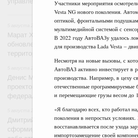
управления научно-технологическим раз
Участники мероприятия осмотрели
Vesta NG нового поколения. Авто
Вчера
оптикой, фронтальными подушкам
5 августа 2026
,
Жилищно-коммунальное хозяйство
мультимедийной системой с сенс
Марат Хуснуллин: Более 4,3 тыс. объек
В 2022 году АвтоВАЗу удалось ло
обновлено в России при участии Фонда 
для производства Lada Vesta – дви
территорий
Несмотря на новые вызовы, с кот
5 августа 2026
,
Инструменты развития территорий. ОЭЗ.
АвтоВАЗ активно инвестирует в р
Денис Мантуров провёл совещание по р
производства. Например, в цеху 
отечественные программируемые 
проектов института кураторства в Ураль
и перемещающие грузы весом до 1,
федеральном округе
«Я благодарю всех, кто работал на
5 августа 2026
,
Молодёжная политика
поколения в непростых условиях.
Дмитрий Чернышенко: Всемирный фести
восстанавливается после ухода за
сформировал целое сообщество людей, 
импортозамещение своей компонен