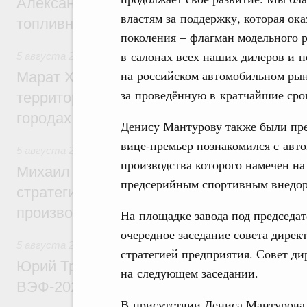
Александр Новак провёл совещание по с
властям за поддержку, которая ок
топливном рынке
поколения – флагман модельного р
в салонах всех наших дилеров и 
5 августа 2026
,
Жилищная политика, рынок жилья
на российском автомобильном ры
Марат Хуснуллин: Первые проекты компл
за проведённую в кратчайшие сро
территорий в Донбассе и Новороссии бу
городах ДНР
Денису Мантурову также были пр
вице-премьер познакомился с авто
5 августа 2026
,
Вопросы производительности труда и по
производства которого намечен на
Михаил Мишустин дал поручения по ито
предсерийным спортивным внедоро
стратегической сессии, посвящённой п
производительности труда
На площадке завода под председа
очередное заседание совета дире
5 августа 2026
,
Общие вопросы развития ДФО
стратегией предприятия. Совет ди
Юрий Трутнев: Опубликована программа
на следующем заседании.
ВЭФ-2026
В присутствии Дениса Мантурова,