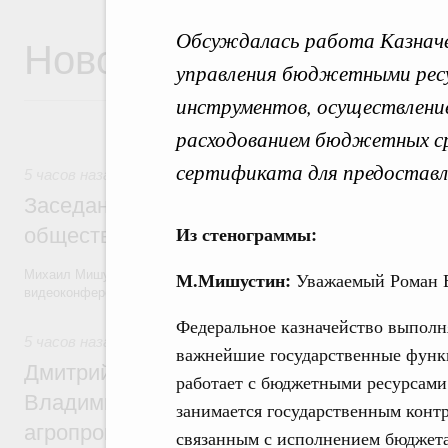
Обсуждалась работа Казнач
Новости
управления бюджетными ресу
инструментов, осуществление
расходованием бюджетных ср
сертификата для предоставл
5 часов назад
Заседание Президиума Госсовета по воп
Из стенограммы:
общественного транспорта
Михаил Мишустин и члены Правительства приняли участие в засед
М.Мишустин:
Уважаемый Роман Е
видеоконференции.
Федеральное казначейство выполн
5 часов назад
,
Общие вопросы агропромышленного комплек
важнейшие государственные функ
Дмитрий Патрушев и губернатор Камчатс
работает с бюджетными ресурсами
Владимир Солодов обсудили развитие
занимается государственным конт
агропромышленного комплекса и вопрос
связанным с исполнением бюджета