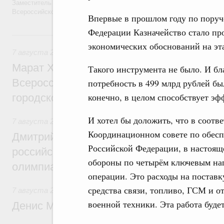
Заместитель Председателя Правительства Татьяна Голикова поздра
Всероссийского общественного движения «Волонтёры-медики» с 10
Впервые в прошлом году по пору
Федерации Казначейство стало пр
7 августа, пятница
экономических обоснований на эт
7 августа 2026
,
Экономика городов. Городская среда
Марат Хуснуллин провёл заседание ком
Такого инструмента не было. И бл
Всероссийского конкурса лучших проект
потребность в 499 млрд рублей бы
конечно, в целом способствует э
городской среды
И хотел бы доложить, что в соот
7 августа 2026
,
Отрасль информационных технологий
Координационном совете по обес
Дмитрий Чернышенко и Сергей Кравцов 
Российской Федерации, в настоящ
российскую сборную с победой на Межд
обороны по четырём ключевым на
олимпиаде по искусственному интеллект
операции. Это расходы на постав
средства связи, топливо, ГСМ и о
7 августа 2026
,
Общие вопросы промышленной политики
военной техники. Эта работа буде
Денис Мантуров посетил Ярославскую о