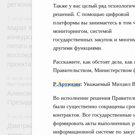
региона
Также у вас целый ряд технологич
решений. С помощью цифровой
5 часов назад
,
Экономика городов. Городская среда
платформы вы занимаетесь в том 
Марат Хуснуллин: Победителями XI Всер
мониторингом, системой
конкурса проектов создания комфортной
государственных закупок и многи
пятого конкурса для регионов ДФО и пер
другими функциями.
воссоединённых и приграничных регионо
Расскажите, как обстоят дела, ка
проекта
Правительством, Министерством 
6 часов назад
,
Экономические отношения с зарубежными ст
Р.Артюхин
:
Уважаемый Михаил В
двусторонней основе
Александр Новак встретился с исполня
Во исполнение решения Правител
Президента Южной Осетии Маратом Ка
были существенно сокращены сро
контрактов. Все государственные
8 часов назад
,
Молодёжная политика
формировать акты выполненных ра
Дмитрий Чернышенко: В рамках нацпрое
информационной системе по закуп
дети» на форуме «Машук» будут разраб