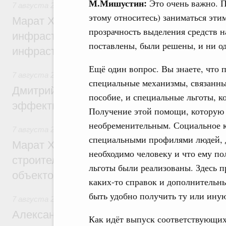
М.Мишустин:
Это очень важно. П
7 августа 2026
,
Бюджеты субъектов Федерации. Межбюд
этому относитесь) заниматься эти
Марат Хуснуллин: 15 объектов спортивн
прозрачность выделения средств н
инфраструктуры построили и обновили б
поставлены, были решены, и ни о
инфраструктурным кредитам
Ещё один вопрос. Вы знаете, что
7 августа 2026
,
Развитие сельских территорий
специальные механизмы, связанны
Дмитрий Патрушев: Синхронизация госп
пособие, и специальные льготы, 
эффективность поддержки сельских тер
Получение этой помощи, которую 
необременительным. Социальное к
7 августа 2026
,
Экономика городов. Городская среда
специальными профилями людей, д
Марат Хуснуллин: «Единый заказчик» з
необходимо человеку и что ему п
строительство и реконструкцию более 3
льготы были реализованы. Здесь п
объектов
каких-то справок и дополнительн
быть удобно получить ту или иную
7 августа 2026
,
Чрезвычайные ситуации и ликвидация их 
Александр Козлов провёл заседание пра
Как идёт выпуск соответствующих