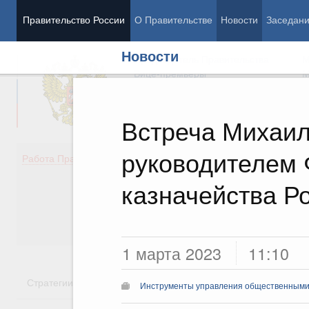
Правительство России
О Правительстве
Новости
Заседан
Новости
Председатель Правительства
М
Вице-премьеры
М
Встреча Михаил
руководителем 
Демография
Занято
Работа Правительства
Здоровье
Технол
Образование
Эконом
казначейства 
Культура
Финан
Общество
Социал
Государство
1 марта 2023
11:10
Стратегии
Государственные программы
Национальн
Инструменты управления общественным