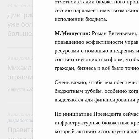
отчётной стадии бюджетного проц
14 часов назад
,
Среднее профессиональное образование
сессию парламент имел возможност
Дмитрий Чернышенко: В колледжи и тех
исполнении бюджета.
уже более 3,2 млн заявлений – примерно
М.Мишустин:
Роман Евгеньевич, 
больше, чем за аналогичный период про
повышению эффективности управ
Вчера
ресурсами с помощью внедрения 
соответствующих платформ, чтобы
9 августа 2026
,
Регулирование в сфере строительства
Михаил Мишустин поздравил работников
граждан, бизнеса и всё было точно
отрасли с профессиональным празднико
Очень важно, чтобы мы обеспечил
9 августа 2026 года отмечается профессиональный праздник – День
бюджетным рублём, особенно когда
выделяются для финансирования р
8 августа, суббота
По инициативе Президента сейчас 
8 августа 2026
,
Государственная политика в сфере научны
разработок
инфраструктурные бюджетные кре
Правительство расширило перечень пре
который активно используется для