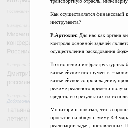
которых освобождаются от НДФЛ
транспортную отрасль, инженерну
Постановление от 5 августа 2026 года №978
Как осуществляется финансовый к
инструмента?
8 августа 2026
,
Отрасль информационных технологий
Михаил Мишустин дал поручения по итог
Р.Артюхин:
Для нас как органа в
конференции «Цифровая индустрия пр
контроля основной задачей являе
осуществления расходования бюдж
России»
В отношении инфраструктурных б
8 августа 2026
,
Спорт высших достижений и массовый сп
казначейские инструменты – мони
Дмитрий Чернышенко и Михаил Дегтярёв
казначейское сопровождение, пров
россиян с Днём физкультурника
режиме реального времени получ
средств, и о результатах их исполь
8 августа 2026
,
Социальные инновации. Некоммерческие ор
Добровольчество и волонтёрство. Благотворительност
Мониторинг показал, что за прош
Татьяна Голикова поздравила волонтёров
проектов на общую сумму 8,3 млрд
летием
реализации задач, поставленных 