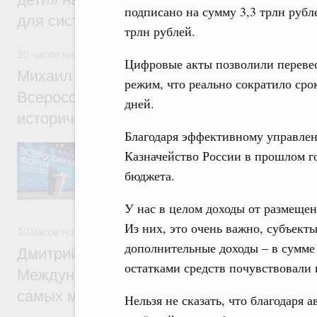
подписано на сумму 3,3 трлн рубле
для системы образования России
трлн рублей.
10 часов назад
,
Экономика городов. Городская среда
Цифровые акты позволили перевес
Михаил Мишустин принял участие в раб
режим, что реально сократило сро
Всероссийского форума «Развитие малых
дней.
исторических поселений»
Благодаря эффективному управлен
Председатель Правительства выступил на
Казначейство России в прошлом г
осмотрел выставку.
бюджета.
У нас в целом доходы от размещен
Из них, это очень важно, субъект
10 часов назад
,
Молодёжная политика
дополнительные доходы – в сумме
Дмитрий Чернышенко: В волонтёрский к
остатками средств почувствовали 
Международного фестиваля молодёжи в
самых мотивированных и активных добр
Нельзя не сказать, что благодаря 