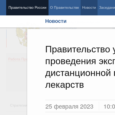
Правительство России
О Правительстве
Новости
Заседан
Новости
Председатель Правительства
М
Вице-премьеры
М
Правительство 
проведения экс
Демография
Занято
Работа Правительства
Здоровье
Технол
Образование
Эконом
дистанционной 
Культура
Финан
Общество
Социал
лекарств
Государство
25 февраля 2023
10:
Стратегии
Государственные программы
Национальн