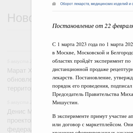
Оборот лекарств, медицинских изделий и 
Новости
Постановление от 22 феврал
С 1 марта 2023 года по 1 марта 202
5 августа, среда
в Москве, Московской и Белгород
областях пройдёт эксперимент по
5 августа 2026
,
Жилищно-коммунальное хозяйство
дистанционной продаже рецептур
Марат Хуснуллин: Более 4,3 тыс. объек
лекарств. Постановление, утверж
обновлено в России при участии Фонда 
порядок его проведения, подписал
территорий
Председатель Правительства Мих
Мишустин.
5 августа 2026
,
Инструменты развития территорий. ОЭЗ.
Денис Мантуров провёл совещание по р
В эксперименте примут участие ап
проектов института кураторства в Ураль
или договор с маркетплейсом. Он
федеральном округе
хранения сформированных заказов