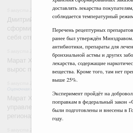
доставлять лекарства покупателям
5 августа 2026
,
Молодёжная политика
соблюдается температурный режи
Дмитрий Чернышенко: Всемирный фести
сформировал целое сообщество людей, 
Перечень рецептурных препаратов
себя ответственность за будущее
ранее был утверждён Минздравом.
антибиотики, препараты для лечен
5 августа 2026
,
Национальный проект «Инфраструктура д
бронхиальной астмы и других забо
Марат Хуснуллин: Ввод нежилых зданий 
лекарства, содержащие наркотиче
вырос почти на треть
вещества. Кроме того, там нет пр
выше 25%.
5 августа 2026
,
Земельные отношения. Кадастровая сист
Оценочная деятельность
Эксперимент пройдёт на добровол
Марат Хуснуллин: По решению правкоми
поправкам в федеральный закон «
управление «ДОМ.РФ» перейдёт более 16
были подготовлены и внесены в Г
регионах
году.
5 августа 2026
,
Внутренний и въездной туризм