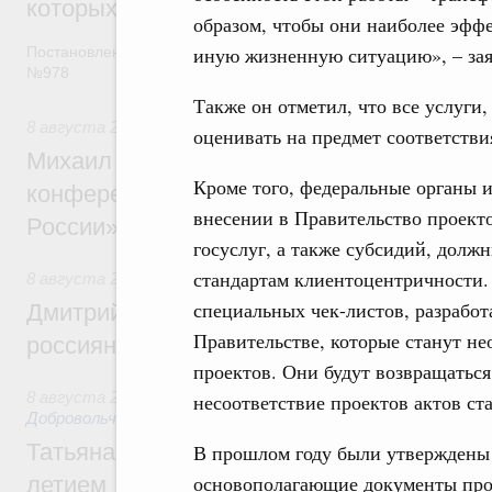
которых освобождаются от НДФЛ
образом, чтобы они наиболее эфф
иную жизненную ситуацию», – за
Постановление от 5 августа 2026 года
№978
Также он отметил, что все услуги,
8 августа 2026
,
Отрасль информационных технологий
оценивать на предмет соответстви
Михаил Мишустин дал поручения по итог
Кроме того, федеральные органы и
конференции «Цифровая индустрия пр
внесении в Правительство проект
России»
госуслуг, а также субсидий, долж
стандартам клиентоцентричности.
8 августа 2026
,
Спорт высших достижений и массовый сп
специальных чек-листов, разрабо
Дмитрий Чернышенко и Михаил Дегтярёв
Правительстве, которые станут н
россиян с Днём физкультурника
проектов. Они будут возвращаться
8 августа 2026
,
Социальные инновации. Некоммерческие ор
несоответствие проектов актов ст
Добровольчество и волонтёрство. Благотворительност
Татьяна Голикова поздравила волонтёров
В прошлом году были утверждены 
основополагающие документы про
летием