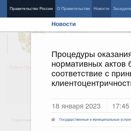
Правительство России
О Правительстве
Новости
Заседан
Новости
Председатель Правительства
М
Вице-премьеры
М
Процедуры оказания 
нормативных актов 
Демография
Занято
Работа Правительства
соответствие с при
Здоровье
Технол
Образование
Эконом
клиентоцентричност
Культура
Финан
Общество
Социал
Государство
18 января 2023
17:45
Стратегии
Государственные программы
Национальн
Государственные и муниципальные услуги