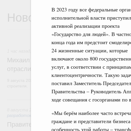
В 2023 году все федеральные орга
Новости
исполнительной власти приступил
активной реализации проекта
«Государство для людей». В частно
конца года им предстоит смоделир
24 жизненные ситуации, которые
1 час назад
,
Регулирование в сфере строительства
включают около 800 государствен
Михаил Мишустин поздравил работников
услуг, в соответствии с принципа
отрасли с профессиональным празднико
клиентоцентричности. Такую зада
9 августа 2026 года отмечается профессиональный праздник –
поставил Заместитель Председате
строителя.
Правительства – Руководитель Ап
ходе совещания с госорганами по 
Вчера
8 августа 2026
,
Государственная политика в сфере научны
«Мы берём наиболее часто встреч
разработок
граждане и представители бизнес
Правительство расширило перечень пре
особенность этой работы – транс