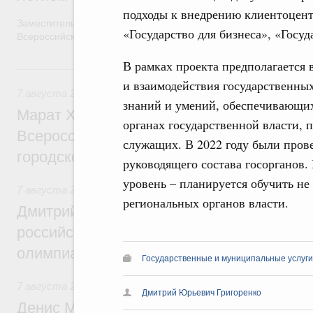
подходы к внедрению клиентоцент
Заместитель Председателя Правительства Татьяна Голикова п
«Государство для бизнеса», «Госу
Всероссийского общественного движения «Волонтёры-медики»
В рамках проекта предполагается 
7 августа, пятница
и взаимодействия государственны
7 августа 2026
,
Экономика городов. Городская среда
знаний и умений, обеспечивающи
Марат Хуснуллин провёл заседание ком
органах государственной власти, 
Всероссийского конкурса лучших проект
служащих. В 2022 году были прове
городской среды
руководящего состава госорганов.
уровень – планируется обучить не
7 августа 2026
,
Отрасль информационных технологий
региональных органов власти.
Дмитрий Чернышенко и Сергей Кравцов 
российскую сборную с победой на Межд
олимпиаде по искусственному интеллект
Государственные и муниципальные услуги
7 августа 2026
,
Общие вопросы промышленной политики
Дмитрий Юрьевич Григоренко
Денис Мантуров посетил Ярославскую о