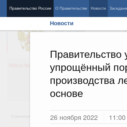
Правительство России
О Правительстве
Новости
Заседан
Новости
Председатель Правительства
М
Вице-премьеры
М
Правительство 
упрощённый по
Демография
Занято
Работа Правительства
Здоровье
Технол
Образование
Эконом
производства л
Культура
Финан
Общество
Социал
основе
Государство
26 ноября 2022
11:00
Стратегии
Государственные программы
Национальн