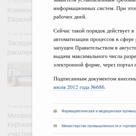
4 часа назад
,
Евразийский экономический союз. Интеграци
информационных систем. При этом
Комментарий Алексея Оверчука по итога
рабочих дней.
Евразийского межправительственного со
Сейчас такой порядок действует в
5 часов назад
,
Евразийский экономический союз. Интеграц
автоматизации процессов в сфере
Заседание Евразийского межправительст
запущен Правительством в августе 
расширенном составе
выдачи максимального числа разр
электронной форме, через портал 
В повестке заседания актуальные задачи 
числе совершенствование кооперации в о
регулирования и администрирования, разв
Подписанным документом внесен
обеспечение продовольственной безопасн
июля 2012 года №686
.
железнодорожных перевозок, формирован
рынка.
6 часов назад
,
Евразийский экономический союз. Интеграц
Фармацевтическая и медицинская промы
Михаил Мишустин принял участие во вст
Киргизии Садыра Жапарова с главами де
Министерство промышленности и торговл
участников заседания Евразийского