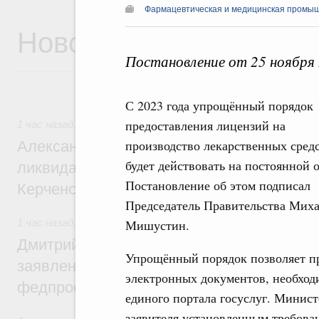
Фармацевтическая и медицинская промы
Новости
Постановление от 25 ноября
С 2023 года упрощённый порядок
предоставления лицензий на
1 час назад
,
Чрезвычайные ситуации и ликвидация их посл
производство лекарственных сред
Александр Козлов провёл заседание пра
будет действовать на постоянной 
ликвидации последствий чрезвычайной с
Постановление об этом подписал
Керченском проливе
Председатель Правительства Мих
1 час назад
,
Среднее профессиональное образование
Мишустин.
Дмитрий Чернышенко: Установлен рекорд
Упрощённый порядок позволяет п
заявлений от абитуриентов колледжей и
электронных документов, необход
федпроекта «Профессионалитет»
единого портала госуслуг. Минист
заявителя установленным требова