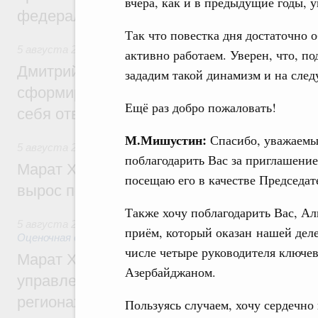
вчера, как и в предыдущие годы, 
федеральном округе
Так что повестка дня достаточно
5 августа 2026
,
Молодёжная политика
активно работаем. Уверен, что, по
Дмитрий Чернышенко: Всемирный фести
зададим такой динамизм и на сле
сформировал целое сообщество людей, 
Ещё раз добро пожаловать!
себя ответственность за будущее
М.Мишустин:
Спасибо, уважаемы
5 августа 2026
,
Национальный проект «Инфраструктура д
поблагодарить Вас за приглашени
Марат Хуснуллин: Ввод нежилых зданий 
посещаю его в качестве Председат
вырос почти на треть
Также хочу поблагодарить Вас, Ал
5 августа 2026
,
Земельные отношения. Кадастровая сист
приём, который оказан нашей деле
Оценочная деятельность
числе четыре руководителя ключев
Марат Хуснуллин: По решению правкоми
Азербайджаном.
управление «ДОМ.РФ» перейдёт более 16
регионах
Пользуясь случаем, хочу сердечно