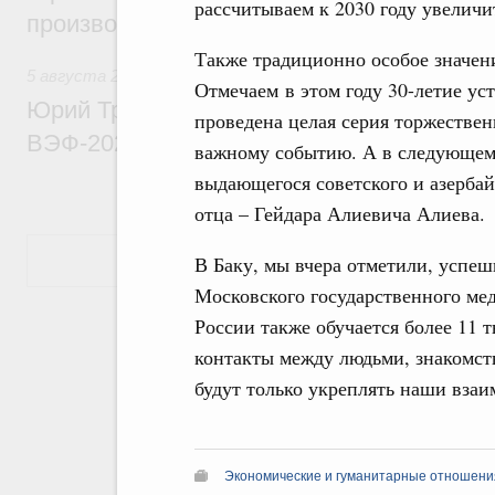
рассчитываем к 2030 году увеличит
производительности труда
Также традиционно особое значен
5 августа 2026
,
Общие вопросы развития ДФО
Отмечаем в этом году 30-летие у
Юрий Трутнев: Опубликована программа
проведена целая серия торжестве
ВЭФ-2026
важному событию. А в следующем 
выдающегося советского и азербай
отца – Гейдара Алиевича Алиева.
Показать еще
В Баку, мы вчера отметили, успе
Московского государственного ме
России также обучается более 11 
контакты между людьми, знакомств
будут только укреплять наши вза
Экономические и гуманитарные отношения