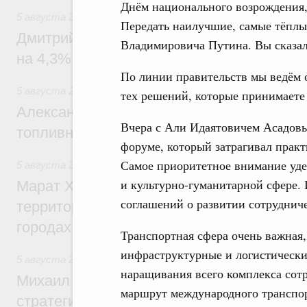
Днём национального возрождения,
5 августа 2026
,
Внутренний и въездной туризм
Передать наилучшие, самые тёплы
Дмитрий Чернышенко: Внутренний туриз
Владимировича Путина. Вы сказали
на 4,3%, въездной – на 20,1%
По линии правительств мы ведём
5 августа 2026
,
Оборот бензина и дизельного топлива
тех решений, которые принимаете
Александр Новак провёл совещание по с
Вчера с Али Идаятовичем Асадовы
топливном рынке
форуме, который затрагивал прак
Самое приоритетное внимание уде
5 августа 2026
,
Жилищная политика, рынок жилья
и культурно-гуманитарной сфере. 
Марат Хуснуллин: Первые проекты компл
соглашений о развитии сотрудниче
территорий в Донбассе и Новороссии бу
городах ДНР
Транспортная сфера очень важная,
инфраструктурные и логистически
5 августа 2026
,
Вопросы производительности труда и по
наращивания всего комплекса сотр
Михаил Мишустин дал поручения по ито
маршрут международного транспо
стратегической сессии, посвящённой п