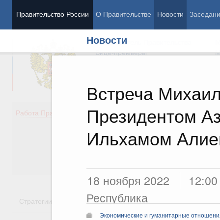
Правительство России
О Правительстве
Новости
Заседан
Новости
Председатель Правительства
М
Вице-премьеры
М
Встреча Михаил
Президентом А
Демография
Занято
Работа Правительства
Здоровье
Технол
Образование
Эконом
Ильхамом Али
Культура
Финан
Общество
Социал
Государство
18 ноября 2022
12:00
Республика
Стратегии
Государственные программы
Национальн
Экономические и гуманитарные отношения