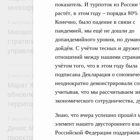
показатель. И турпоток из России
многофункциональные зоны дорожного с
растёт, в этом году – порядка 80% 
Конечно, было падение в связи с
6 августа 2026
,
Технологическое развитие. Инновации
пандемией, мы ещё не дошли до
Михаил Мишустин дал поручения по ито
допандемийного уровня, но думаю
стратегической сессии о совершенствов
дойдём. С учётом тесных и друже
управления научно-технологическим раз
отношений между нашими странам
5 августа, среда
учётом того, что в этом году была
подписана Декларация о союзниче
5 августа 2026
,
Жилищно-коммунальное хозяйство
неоднократно демонстрировали со
Марат Хуснуллин: Более 4,3 тыс. объек
учитывая, что мы рассчитываем зн
обновлено в России при участии Фонда 
экономического сотрудничества, ду
территорий
Знаю, что вчера успешно прошёл 
5 августа 2026
,
Инструменты развития территорий. ОЭЗ.
элемент нашего двустороннего вз
Денис Мантуров провёл совещание по р
Российской Федерации поддержива
проектов института кураторства в Ураль