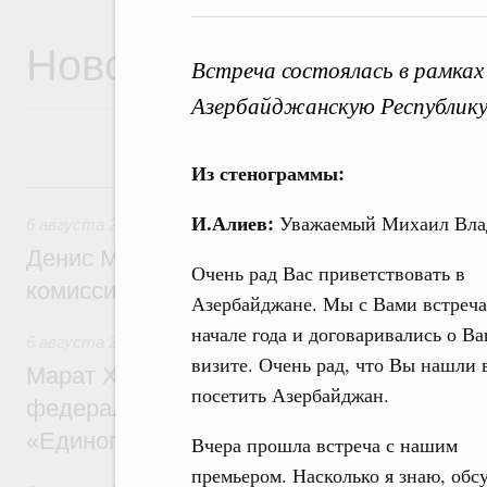
Новости
Встреча состоялась в рамка
Азербайджанскую Республику
Из стенограммы:
6 августа, четверг
И.Алиев:
Уважаемый Михаил Влад
6 августа 2026
,
Общие вопросы промышленной политики
Денис Мантуров провёл заседание Прав
Очень рад Вас приветствовать в
комиссии по промышленности
Азербайджане. Мы с Вами встреча
начале года и договаривались о В
6 августа 2026
,
Регулирование в сфере строительства
визите. Очень рад, что Вы нашли 
Марат Хуснуллин: Более 130 социальных
посетить Азербайджан.
федерального значения построено под к
«Единого заказчика»
Вчера прошла встреча с нашим
премьером. Насколько я знаю, обс