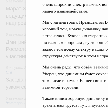
6 августа 2026
,
Национальный проект «Инфраструктура д
очень широкий спектр важных во
Марат Хуснуллин: Порядка 200 дорожных
нашего взаимодействия.
ведущих к спортивным объектам, обновят
Мы с начала года с Президентом
нацпроекту «Инфраструктура для жизни
хороший тон, новую динамику наш
6 августа 2026
,
Молодёжная политика
встречались. Буквально вчера так
Дмитрий Чернышенко, Сергей Кравцов и
по важным вопросам двусторонней 
Росмолодёжи Григорий Гуров поприветс
задают тон всему спектру наших о
структуры действуют в этом напр
участников проекта «Кольцо открытий»
Мы очень рады, что объём взаимн
6 августа 2026
,
Евразийский экономический союз. Интегр
СНГ
Уверен, что динамизм будет сохран
Заседание Евразийского межправительст
том числе в рамках Вашего визит
узком составе
взаимной торговли.
Также видим хорошую динамику в 
6 августа 2026
,
Экономические отношения с зарубежными 
двусторонней основе
транзитных грузов, тут, я думаю,