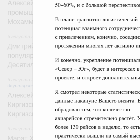
Алексей Оверчук провёл рабочую встреч
50–60%, и с большой перспективой
промышленности, недропользования и т
В плане транзитно-логистической
Мохаммадом Атабаком
потенциал взаимного сотрудничест
с привлечением, конечно, соседни
6 августа 2026
,
Внутренний и въездной туризм
протяжении многих лет активно ин
Дмитрий Чернышенко: Порядка 110 марш
популярного туризма в 35 регионах созд
И конечно, укрепление потенциал
Десятилетия науки и технологий
«Север – Юг», будет в интересах в
проекте, и откроет дополнительны
6 августа 2026
,
Экономические и гуманитарные отношения
двусторонней основе
Я смотрел некоторые статистичес
Алексей Оверчук принял участие в работе
данные накануне Вашего визита. 
Киргизского экономического форума и XII
обрадован тем, что количество
Киргизской межрегиональной конференц
авиарейсов стремительно растёт. 
более 130 рейсов в неделю, то ест
6 августа 2026
,
Дорожное хозяйство
практически вышли на самый выс
Марат Хуснуллин: На двух скоростных т