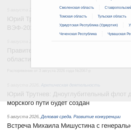
Смоленская область
Ставропольски
5 августа 2026
,
Общие вопросы развития ДФО
Томская область
Тульская область
Юрий Трутнев: Опубликована программа
Удмуртская Республика (Удмуртия)
У
ВЭФ-2026
Чеченская Республика
Чувашская Ре
5 августа 2026
,
Национальный проект «Экологическое бла
Правительство увеличило объём финанс
области в рамках федерального проекта
Распоряжение от 3 августа 2026 года №2067-р
5 августа 2026
,
Арктическая деятельность
Юрий Трутнев: Дноуглубительный флот 
морского пути будет создан
5 августа 2026
,
Деловая среда. Развитие конкуренции
Встреча Михаила Мишустина с генераль