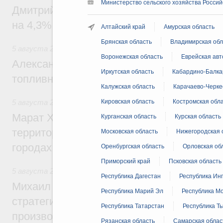
Министерство сельского хозяйства Росси
Дмитрий Чернышенко: Внутренний туриз
на 4,3%, въездной – на 20,1%
Алтайский край
Амурская область
Брянская область
Владимирская обл
5 августа 2026
,
Оборот бензина и дизельного топлива
Воронежская область
Еврейская авт
Александр Новак провёл совещание по с
Иркутская область
Кабардино-Балка
топливном рынке
Калужская область
Карачаево-Черке
5 августа 2026
,
Жилищная политика, рынок жилья
Кировская область
Костромская обл
Марат Хуснуллин: Первые проекты компл
Курганская область
Курская область
территорий в Донбассе и Новороссии бу
Московская область
Нижегородская 
городах ДНР
Оренбургская область
Орловская об
Приморский край
Псковская область
5 августа 2026
,
Вопросы производительности труда и по
Республика Дагестан
Республика Ин
Михаил Мишустин дал поручения по ито
Республика Марий Эл
Республика М
стратегической сессии, посвящённой п
Республика Татарстан
Республика Т
производительности труда
Рязанская область
Самарская облас