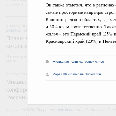
Он также отметил, что в регионах-
строителя.
самые просторные квартиры строя
8 августа, суббота
Калининградской областях, где ме
8 августа 2026
,
Государственная политика в сфере научны
и 50,4 кв. м соответственно. Так
разработок
жилья – это Пермский край (25% к
Правительство расширило перечень пре
Красноярский край (23%) и Пензен
которых освобождаются от НДФЛ
Постановление от 5 августа 2026 года
№978
Жилищная политика, рынок жилья
8 августа 2026
,
Отрасль информационных технологий
Марат Шакирзянович Хуснуллин
Михаил Мишустин дал поручения по итог
конференции «Цифровая индустрия пр
России»
8 августа 2026
,
Спорт высших достижений и массовый сп