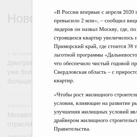
«В России впервые с апреля 2020 
Новости
превысило 2 млн», – сообщил виц
лидеров он назвал Москву, где, п
строящихся квартир увеличилось н
Приморский край, где стоится 38 
льготной программы «Дальневосто
1 час назад
,
Среднее профессиональное образование
Дмитрий Чернышенко: В колледжи и тех
что обеспечило чистый годовой пр
Свердловская область – с приросто
уже более 3,2 млн заявлений – примерно
квартир.
больше, чем за аналогичный период про
«Чтобы рост жилищного строитель
Вчера
условия, влияющие на развитие р
9 августа 2026
,
Регулирование в сфере строительства
улучшения жилищных условий явля
Михаил Мишустин поздравил работников
драйвером жилищного строительств
отрасли с профессиональным празднико
Правительства.
9 августа 2026 года отмечается профессиональный праздник –