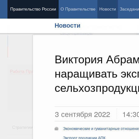
Правительство России
О Правительстве
Новости
Заседан
Новости
Председатель Правительства
М
Вице-премьеры
М
Виктория Абрам
наращивать экс
Демография
Занято
Работа Правительства
Здоровье
Технол
Образование
Эконом
сельхозпродукц
Культура
Финан
Общество
Социал
Государство
3 сентября 2022
14:3
Стратегии
Государственные программы
Национальн
Экономические и гуманитарные отношения
Экспорт продукции АПК