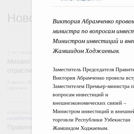
Новости
Виктория Абрамченко провел
министра по вопросам инвест
Министром инвестиций и вне
Жамшидом Ходжаевым.
1 час назад
,
Регулирование в сфере строительства
Михаил Мишустин поздравил работников
Заместитель Председателя Правит
отрасли с профессиональным празднико
Виктория Абрамченко провела вст
9 августа 2026 года отмечается профессиональный праздник –
Заместителем Премьер-министра 
строителя.
вопросам инвестиций и
Вчера
внешнеэкономических связей –
Министром инвестиций и внешне
8 августа 2026
,
Государственная политика в сфере научны
разработок
торговли Республики Узбекистан
Правительство расширило перечень пре
Жамшидом Ходжаевым.