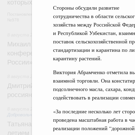
которых освобождаются от НДФЛ
Стороны обсудили развитие
Постановление от 5 августа 2026 года
сотрудничества в области сельског
№978
хозяйства между Российской Феде
и Республикой Узбекистан, взаим
8 августа 2026
,
Отрасль информационных технологий
поставок сельскохозяйственной пр
Михаил Мишустин дал поручения по итог
стандартизации и карантина по ли
конференции «Цифровая индустрия пр
карантину растений.
России»
Виктория Абрамченко отметила вы
8 августа 2026
,
Спорт высших достижений и массовый сп
взаимной торговли. Она констатир
Дмитрий Чернышенко и Михаил Дегтярёв
подсолнечного масла, сахара, кон
россиян с Днём физкультурника
содействовать в реализации совме
8 августа 2026
,
Социальные инновации. Некоммерческие ор
«За последние несколько лет стор
Добровольчество и волонтёрство. Благотворительност
проведена масштабная работа в ча
Татьяна Голикова поздравила волонтёров
реализации положений “дорожной
летием