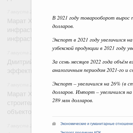
7 августа 2026
,
Бюджеты субъектов Федерации. Межбюд
В 2021 году товарооборот вырос 
Марат Хуснуллин: 15 объектов спортивн
долларов.
инфраструктуры построили и обновили б
инфраструктурным кредитам
Экспорт в 2021 году увеличился н
узбекской продукции в 2021 году у
7 августа 2026
,
Развитие сельских территорий
За семь месяцев 2022 года объём 
Дмитрий Патрушев: Синхронизация госп
аналогичным периодом 2021-го и с
эффективность поддержки сельских тер
Экспорт – увеличился на 26% (в 
7 августа 2026
,
Экономика городов. Городская среда
долларов. Импорт – увеличился н
Марат Хуснуллин: «Единый заказчик» з
289 млн долларов.
строительство и реконструкцию более 3
объектов
Экономические и гуманитарные отношения
7 августа 2026
,
Чрезвычайные ситуации и ликвидация их 
Экспорт продукции АПК