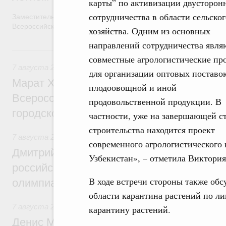
карты” по активизации двусторон
сотрудничества в области сельског
Заместитель Председателя Правительства Татьяна Голикова п
Всероссийского общественного движения «Волонтёры-медики»
хозяйства. Одним из основных
направлений сотрудничества явля
7 августа, пятница
совместные агрологистические пр
7 августа 2026
,
Экономика городов. Городская среда
для организации оптовых поставо
Марат Хуснуллин провёл заседание ком
плодоовощной и иной
Всероссийского конкурса лучших проект
продовольственной продукции. В
городской среды
частности, уже на завершающей с
строительства находится проект
7 августа 2026
,
Отрасль информационных технологий
современного агрологистического
Дмитрий Чернышенко и Сергей Кравцов 
Узбекистан», – отметила Виктори
российскую сборную с победой на Межд
В ходе встречи стороны также об
олимпиаде по искусственному интеллект
области карантина растений по ли
7 августа 2026
,
Общие вопросы промышленной политики
карантину растений.
Денис Мантуров посетил Ярославскую о