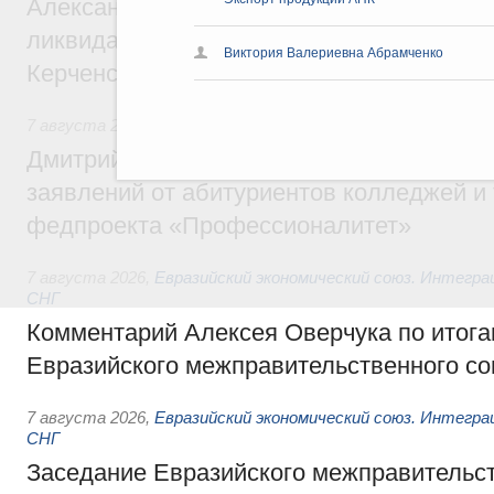
Александр Козлов провёл заседание пра
ликвидации последствий чрезвычайной с
Виктория Валериевна Абрамченко
Керченском проливе
7 августа 2026
,
Среднее профессиональное образование
Дмитрий Чернышенко: Установлен рекорд
заявлений от абитуриентов колледжей и
федпроекта «Профессионалитет»
7 августа 2026
,
Евразийский экономический союз. Интегр
СНГ
Комментарий Алексея Оверчука по итога
Евразийского межправительственного со
7 августа 2026
,
Евразийский экономический союз. Интегр
СНГ
Заседание Евразийского межправительст