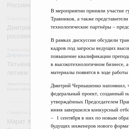
России»
В мероприятии приняли участие г
Травников, а также представители
8 августа 2026
,
Спорт высших достижений и массовый сп
технологические партнёры – пред
Дмитрий Чернышенко и Михаил Дегтярёв
россиян с Днём физкультурника
В рамках дискуссии обсудили тр
кадров под запросы ведущих выс
8 августа 2026
,
Социальные инновации. Некоммерческие ор
повышение квалификации препода
Добровольчество и волонтёрство. Благотворительност
в высокотехнологичном бизнесе, а
Татьяна Голикова поздравила волонтёров
материалы появятся в ходе работ
летием
Дмитрий Чернышенко напомнил, ч
Заместитель Председателя Правительства Татьяна Голикова поздра
Всероссийского общественного движения «Волонтёры-медики» с 10
федеральный проект, созданный на
утверждённых Председателем Пр
7 августа, пятница
июня завершился конкурсный отбор
7 августа 2026
,
Экономика городов. Городская среда
– 1 сентября в них по новым обр
Марат Хуснуллин провёл заседание ком
будущих инженеров нового формат