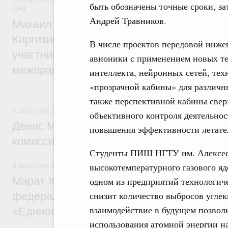
быть обозначены точные сроки, за
СНГ
Андрей Травников.
Михаил Мишустин принял участие во вст
Киргизии Садыра Жапарова с главами де
В числе проектов передовой инж
участников заседания Евразийского
авионики с применением новых те
межправительственного совета
интеллекта, нейронных сетей, тех
«прозрачной кабины» для различн
6 августа, четверг
также перспективной кабины свер
6 августа 2026
,
Общие вопросы промышленной политики
объективного контроля деятельно
Денис Мантуров провёл заседание Прав
повышения эффективности летател
комиссии по промышленности
Студенты ПИШ НГТУ им. Алексеев
высокотемпературного газового яд
6 августа 2026
,
Регулирование в сфере строительства
Марат Хуснуллин: Более 130 социальных
одном из предприятий технологич
снизит количество выбросов углеки
федерального значения построено под к
взаимодействие в будущем позвол
«Единого заказчика»
использования атомной энергии 