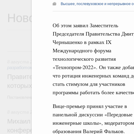
Высшее, послевузовское и непрерывное 
Новости
Об этом заявил Заместитель
Председателя Правительства Дми
Чернышенко в рамках IX
Международного форума
8 августа, суббота
технологического развития
8 августа 2026
,
Государственная политика в сфере научны
«Технопром-2022». Он также доба
разработок
что ротация инженерных команд 
Правительство расширило перечень пре
стать стимулом для участников
которых освобождаются от НДФЛ
программы работать более качеств
Постановление от 5 августа 2026 года №978
Вице-премьер принял участие в
8 августа 2026
,
Отрасль информационных технологий
панельной дискуссии «Передовые
Михаил Мишустин дал поручения по итог
инженерные школы», модератором
конференции «Цифровая индустрия пр
образования Валерий Фальков.