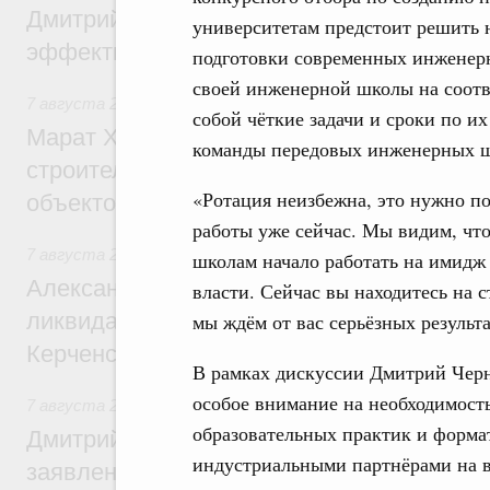
Дмитрий Патрушев: Синхронизация госп
университетам предстоит решить н
эффективность поддержки сельских тер
подготовки современных инженерн
своей инженерной школы на соотве
7 августа 2026
,
Экономика городов. Городская среда
собой чёткие задачи и сроки по и
Марат Хуснуллин: «Единый заказчик» з
команды передовых инженерных ш
строительство и реконструкцию более 3
«Ротация неизбежна, это нужно п
объектов
работы уже сейчас. Мы видим, чт
7 августа 2026
,
Чрезвычайные ситуации и ликвидация их 
школам начало работать на имидж 
Александр Козлов провёл заседание пра
власти. Сейчас вы находитесь на с
ликвидации последствий чрезвычайной с
мы ждём от вас серьёзных результ
Керченском проливе
В рамках дискуссии Дмитрий Чер
особое внимание на необходимос
7 августа 2026
,
Среднее профессиональное образование
образовательных практик и форма
Дмитрий Чернышенко: Установлен рекорд
индустриальными партнёрами на 
заявлений от абитуриентов колледжей и