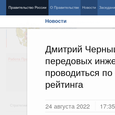
Правительство России
О Правительстве
Новости
Заседан
Новости
Председатель Правительства
М
Вице-премьеры
М
Дмитрий Черны
передовых инже
Демография
Занято
Работа Правительства
Здоровье
Технол
Образование
Эконом
проводиться по 
Культура
Финан
Общество
Социал
рейтинга
Государство
24 августа 2022
17:35
Стратегии
Государственные программы
Национальн