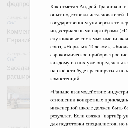
федпроекта «Профессионалитет»
Как отметил Андрей Травников, в
опыт подготовки исследователей.
7 августа 2026
,
Евразийский экономический союз. Интегр
государственном университете пе
СНГ
индустриальными партнёрами («
Комментарий Алексея Оверчука по итога
спутниковые системы» имени ака
Евразийского межправительственного со
союз, «Норильск-Телеком», «Биол
аэрокосмическое приборостроение,
7 августа 2026
,
Евразийский экономический союз. Интегр
СНГ
каждому из них уже определены к
Заседание Евразийского межправительст
партнёрств будет расширяться по
расширенном составе
компетенций.
В повестке заседания актуальные задачи 
«Раньше взаимодействие индустри
числе совершенствование кооперации в о
регулирования и администрирования, разв
отношении конкретных прикладны
обеспечение продовольственной безопасн
инженерной школе должен быть бо
железнодорожных перевозок, формирован
рынка.
результат. Если связка “партнёр-
для подготовки специалистов, но
7 августа 2026
,
Евразийский экономический союз. Интегр