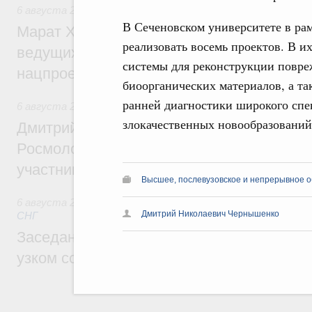
6 августа 2026
,
Национальный проект «Инфраструктура д
В Сеченовском университете в р
Марат Хуснуллин: Порядка 200 дорожных
реализовать восемь проектов. В и
ведущих к спортивным объектам, обновят
системы для реконструкции повр
нацпроекту «Инфраструктура для жизни
биоорганических материалов, а та
ранней диагностики широкого спе
6 августа 2026
,
Молодёжная политика
злокачественных новообразований
Дмитрий Чернышенко, Сергей Кравцов и
Росмолодёжи Григорий Гуров поприветс
участников проекта «Кольцо открытий»
Высшее, послевузовское и непрерывное 
6 августа 2026
,
Евразийский экономический союз. Интегр
Дмитрий Николаевич Чернышенко
СНГ
Заседание Евразийского межправительст
узком составе