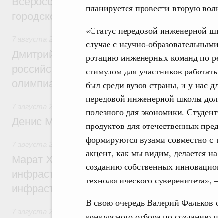
Всероссийского конкурса лучших проект
планируется провести вторую во
городской среды
«Статус передовой инженерной шк
7 августа 2026
,
Отрасль информационных технологий
случае с научно-образовательным
Дмитрий Чернышенко и Сергей Кравцов 
ротацию инженерных команд по рез
российскую сборную с победой на Межд
стимулом для участников работать
олимпиаде по искусственному интеллект
был среди вузов страны, и у нас 
передовой инженерной школы долж
7 августа 2026
,
Общие вопросы промышленной политики
полезного для экономики. Студент
Денис Мантуров посетил Ярославскую о
продуктов для отечественных пре
формируются вузами совместно с 
7 августа 2026
,
Бюджеты субъектов Федерации. Межбюд
акцент, как мы видим, делается н
Марат Хуснуллин: 15 объектов спортивн
созданию собственных инновацион
инфраструктуры построили и обновили б
технологического суверенитета»,
инфраструктурным кредитам
В свою очередь Валерий Фальков о
7 августа 2026
,
Развитие сельских территорий
конкурсного отбора по созданию 