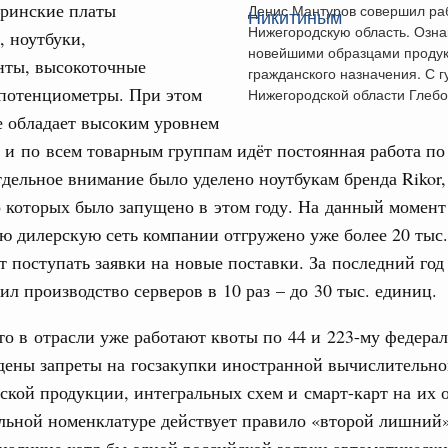
еринские платы
Денис Мантуров совершил ра
Нижегородскую область. Озна
едания актуальные задачи углубления интеграции, в том
 ноутбуки,
нствование кооперации в области таможенного
новейшими образцами продук
нты, высокоточные
и администрирования, развитие электронной торговли,
гражданского назначения. С 
родовольственной безопасности, цифровизация грузовых
 потенциометры. При этом
Нижегородской области Глеб
ых перевозок, формирование общего финансового
е обладает высоким уровнем
Email
 и по всем товарным группам идёт постоянная работа 
. Интеграция на пространстве СНГ
тдельное внимание было уделено ноутбукам бренда Rikor,
 во встрече Президента Киргизии Садыра
 которых было запущено в этом году. На данный момент
участников заседания Евразийского
ю дилерскую сеть компании отгружено уже более 20 тыс
 поступать заявки на новые поставки. За последний год
Вчера
ил производство серверов в 10 раз – до 30 тыс. единиц.
политики
е Правительственной комиссии по
о в отрасли уже работают квоты по 44 и 223-му федера
дены запреты на госзакупки иностранной вычислительно
ской продукции, интегральных схем и смарт-карт на их 
тельства
льной номенклатуре действует правило «второй лишний»
иальных объектов федерального значения
о заказчика»