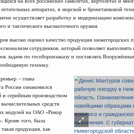
щихся на всех российских самолётах, вертолётах и мно
летательных аппаратах, в морской и бронетанковой тех
31
да
иятие осуществляет разработку и модернизацию комплек
ик» завершил строительство и реконструкцию
ого и тактического высокоточного оружия.
С помощь
осуществ
ров высоко оценил качество продукции нижегородских 
ация их последствий
Для поиск
ссионализм сотрудников, который позволяет выполнять 
ние правкомиссии по ликвидации последствий
сервисо
ском проливе
рок задачи по гособоронзаказу и поставлять Вооружённы
Выбра
необходимую технику.
ование
пери
 рекорд по числу заявлений от абитуриентов
ремьер – глава
Архи
екта «Профессионалитет»
а России ознакомился
. Интеграция на пространстве СНГ
й и серийным производством
о итогам заседания Евразийского
 вычислительных средств
Подпи
ых модулей на ОАО «Рикор
. Кроме того, была
. Интеграция на пространстве СНГ
Ежеднев
ительственного совета в расширенном
 такая продукция, как
Email