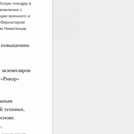
бочую поездку в
комление с
ции военного и
губернатором
Подписаться
ом Никитиным
по повышению
. экземпляров
Подписаться
 «Рикор»
льным
й техники,
основе.
,