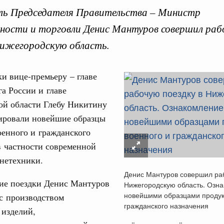
ль Председателя Правительства – Министр
ости и торговли Денис Мантуров совершил раб
Нижегородскую область.
Кален
ки вице-премьеру – главе
хнологий
а России и главе
авцов поздравили российскую сборную с
ой области Глебу Никитину
иаде по искусственному интеллекту
ПН
ировали новейшие образцы
литики
енного и гражданского
скую область
в частности современной
3
нетехники.
 Межбюджетные отношения
Денис Мантуров совершил ра
ортивной инфраструктуры построили и
10
ие поездки Денис Мантуров
Нижегородскую область. Озна
урным кредитам
новейшими образцами продук
с производством
17
гражданского назначения
 изделий,
ия госпрограмм повысит эффективность
24