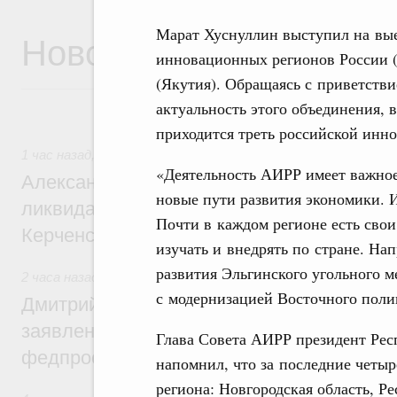
Марат Хуснуллин выступил на вы
Новости
инновационных регионов России (
(Якутия). Обращаясь с приветств
актуальность этого объединения, 
приходится треть российской ин
1 час назад
,
Чрезвычайные ситуации и ликвидация их посл
«Деятельность АИРР имеет важное 
Александр Козлов провёл заседание пра
новые пути развития экономики. 
ликвидации последствий чрезвычайной с
Почти в каждом регионе есть сво
Керченском проливе
изучать и внедрять по стране. На
развития Эльгинского угольного м
2 часа назад
,
Среднее профессиональное образование
с модернизацией Восточного поли
Дмитрий Чернышенко: Установлен рекорд
заявлений от абитуриентов колледжей и
Глава Совета АИРР президент Ре
федпроекта «Профессионалитет»
напомнил, что за последние четы
региона: Новгородская область, Р