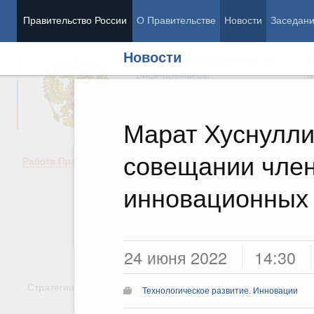
Правительство России
О Правительстве
Новости
Заседан
Новости
Председатель Правительства
М
Вице-премьеры
М
Марат Хуснулли
совещании чле
Демография
Занято
Работа Правительства
Здоровье
Технол
Образование
Эконом
инновационных 
Культура
Финан
Общество
Социал
Государство
24 июня 2022
14:30
Стратегии
Государственные программы
Национальн
Технологическое развитие. Инновации