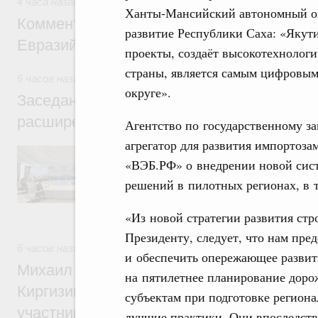
4 часа назад
,
Евразийский экономический союз. Интеграци
Ханты-Мансийский автономный ок
Комментарий Алексея Оверчука по итога
развитие Республики Саха: «Якут
Евразийского межправительственного со
проекты, создаёт высокотехнолог
страны, является самым цифровым
6 часов назад
,
Евразийский экономический союз. Интеграц
округе».
Заседание Евразийского межправительст
расширенном составе
Агентство по государственному за
агрегатор для развития импортоза
В повестке заседания актуальные задачи 
«ВЭБ.РФ» о внедрении новой сис
числе совершенствование кооперации в о
регулирования и администрирования, разв
решений в пилотных регионах, в 
обеспечение продовольственной безопасн
железнодорожных перевозок, формирован
рынка.
«Из новой стратегии развития стр
Президенту, следует, что нам пред
6 часов назад
,
Евразийский экономический союз. Интеграц
и обеспечить опережающее развит
Михаил Мишустин принял участие во вст
на пятилетнее планирование дорож
Киргизии Садыра Жапарова с главами де
субъектам при подготовке регион
участников заседания Евразийского
лучшие практики. Они впоследстви