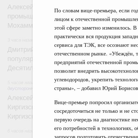
Алексей Оверчук провёл рабочую встреч
По словам вице-премьера, если го
промышленности, недропользования и т
лицом к отечественной промышлен
Мохаммадом Атабаком
этой сфере заметно изменилось. В
практически вся продукция запад
3 часа назад
,
Внутренний и въездной туризм
сервиса для ТЭК, все осознают н
Дмитрий Чернышенко: Порядка 110 марш
отечественном рынке. «Убеждён, т
популярного туризма в 35 регионах созд
предприятий отечественной пром
Десятилетия науки и технологий
позволит внедрить высокотехноло
углеводородов, укрепить техноло
5 часов назад
,
Экономические и гуманитарные отношения 
страны», – добавил Юрий Борисов
двусторонней основе
Алексей Оверчук принял участие в работе
Вице-премьер попросил организат
Киргизского экономического форума и XII
сосредоточиться не только и не с
Киргизской межрегиональной конференц
первую очередь на диагностике не
его потребностей в технологиях, 
6 часов назад
,
Дорожное хозяйство
запросов подготовить отечествен