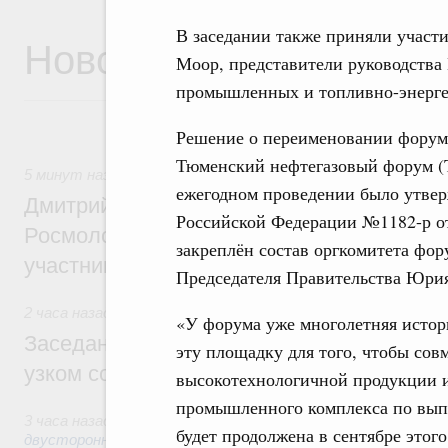
В заседании также приняли участ
Новости
Моор, представители руководства
промышленных и топливно-энерге
Решение о переименовании форум
Тюменский нефтегазовый форум (T
5 минут назад
,
Молодёжная политика
ежегодном проведении было утве
Дмитрий Чернышенко, Сергей Кравцов и
Российской Федерации №1182-р от
Росмолодёжи Григорий Гуров поприветс
закреплён состав оргкомитета фор
участников проекта «Кольцо открытий»
Председателя Правительства Юрия
2 часа назад
,
Евразийский экономический союз. Интеграци
«У форума уже многолетняя истори
Заседание Евразийского межправительст
эту площадку для того, чтобы сов
узком составе
высокотехнологичной продукции 
промышленного комплекса по выпу
3 часа назад
,
Экономические отношения с зарубежными стр
будет продолжена в сентябре этог
двусторонней основе