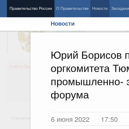
Правительство России
О Правительстве
Новости
Заседан
Новости
Председатель Правительства
М
Вице-премьеры
М
Юрий Борисов п
оргкомитета Тю
Демография
Занято
Работа Правительства
Здоровье
Технол
Образование
Эконом
промышленно- э
Культура
Финан
Общество
Социал
форума
Государство
6 июня 2022
17:50
Стратегии
Государственные программы
Национальн