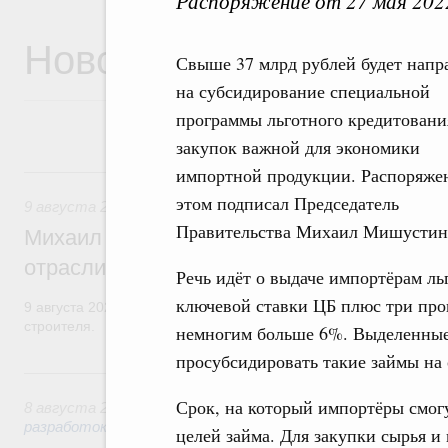
Распоряжение от 27 мая 202
Новости
Свыше 37 млрд рублей будет напр
на субсидирование специальной
программы льготного кредитовани
закупок важной для экономики
9 августа, воскресенье
импортной продукции. Распоряже
этом подписал Председатель
9 августа 2026
,
Регулирование в сфере строительства
Правительства Михаил Мишустин
Михаил Мишустин поздравил работников
отрасли с профессиональным празднико
Речь идёт о выдаче импортёрам ль
ключевой ставки ЦБ плюс три про
9 августа 2026 года отмечается профессиональный праздник –
строителя.
немногим больше 6%. Выделенные
просубсидировать такие займы на
8 августа, суббота
Срок, на который импортёры смогу
8 августа 2026
,
Государственная политика в сфере научны
разработок
целей займа. Для закупки сырья и